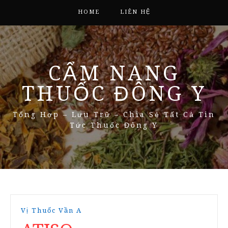
HOME
LIÊN HỆ
CẨM NANG
THUỐC ĐÔNG Y
Tổng Hợp – Lưu Trữ – Chia Sẻ Tất Cả Tin
Tức Thuốc Đông Y
Vị Thuốc Vần A