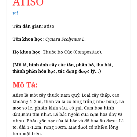
ATISO
HÍ
Tên dân gian
: atiso
Tên khoa học:
Cynara Scolymus L.
Họ khoa học
: Thuộc họ Cúc (Compositae).
(Mô tả, hình ảnh cây cúc tần, phân bố, thu hái,
thành phần hóa học, tác dụng dược lý…)
Mô Tả:
Atiso là một cây thuốc nam quý. Loại cây thấp, cao
khoảng 1-2 m, thân và lá có lông trắng như bông. Lá
mọc so le, phiến khía sâu, có gai. Cụm hoa hình
đầu,mầu tím nhạt. Lá bắc ngoài cuả cụm hoa dầy và
nhọn. Phần gốc nạc của lá bắc và đế hoa ăn được. Lá
to, dài 1-1,2m, rộng 50cm. Mặt dưới có nhiều lông
hơn mặt trên.