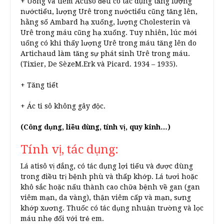
+ Uống và tiêm Actisô đều có tác dụng tăng lượng
nướctiểu, lượng Urê trong nướctiểu cũng tăng lên,
hằng số Ambard hạ xuống, lượng Cholesterin và
Urê trong máu cũng hạ xuống. Tuy nhiên, lúc mới
uống có khi thấy lượng Urê trong máu tăng lên do
Artichaud làm tăng sự phát sinh Urê trong máu.
(Tixier, De SèzeM.Erk và Picard. 1934 – 1935).
+ Tăng tiết
+ Ác ti sô không gây độc.
(Công dụng, liều dùng, tính vị, quy kinh…)
Tính vị, tác dụng:
Lá atisô vị đắng, có tác dụng lợi tiểu và được dùng
trong điều trị bệnh phù và thấp khớp. Lá tươi hoặc
khô sắc hoặc nấu thành cao chữa bệnh về gan (gan
viêm mạn, da vàng), thận viêm cấp và mạn, sưng
khớp xương. Thuốc có tác dụng nhuận trường và lọc
máu nhẹ đối với trẻ em.