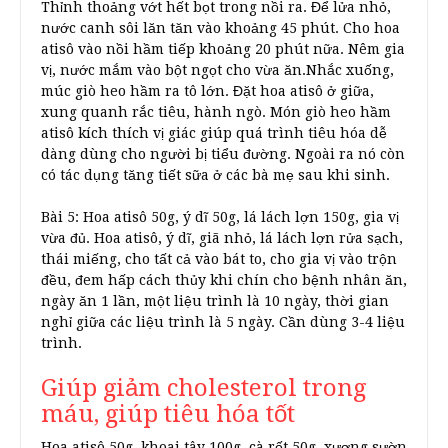
Thỉnh thoảng vớt hết bọt trong nồi ra. Để lửa nhỏ,
nước canh sôi lăn tăn vào khoảng 45 phút. Cho hoa
atisô vào nồi hầm tiếp khoảng 20 phút nữa. Nêm gia
vị, nước mắm vào bột ngọt cho vừa ăn.Nhắc xuống,
múc giò heo hầm ra tô lớn. Đặt hoa atisô ở giữa,
xung quanh rắc tiêu, hành ngò. Món giò heo hầm
atisô kích thích vị giác giúp quá trình tiêu hóa dễ
dàng dùng cho người bị tiểu đường. Ngoài ra nó còn
có tác dụng tăng tiết sữa ở các bà mẹ sau khi sinh.
Bài 5: Hoa atisô 50g, ý dĩ 50g, lá lách lợn 150g, gia vị
vừa đủ. Hoa atisô, ý dĩ, giã nhỏ, lá lách lợn rửa sạch,
thái miếng, cho tất cả vào bát to, cho gia vị vào trộn
đều, đem hấp cách thủy khi chín cho bệnh nhân ăn,
ngày ăn 1 lần, một liệu trình là 10 ngày, thời gian
nghỉ giữa các liệu trình là 5 ngày. Cần dùng 3-4 liệu
trình.
Giúp giảm cholesterol trong
máu, giúp tiêu hóa tốt
Hoa atisô 50g, khoai tây 100g, cà rốt 50g, xương sườn