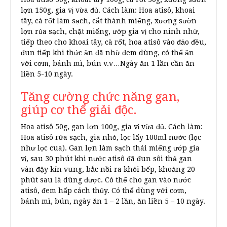
lợn 150g, gia vị vừa đủ. Cách làm: Hoa atisô, khoai
tây, cà rốt làm sạch, cắt thành miếng, xương sườn
lợn rủa sạch, chặt miếng, ướp gia vị cho ninh nhừ,
tiếp theo cho khoai tây, cà rốt, hoa atisô vào đảo đều,
đun tiếp khi thức ăn đã nhừ đem dùng, có thể ăn
với cơm, bánh mì, bún v.v…Ngày ăn 1 lần cần ăn
liền 5-10 ngày.
Tăng cường chức năng gan,
giúp cơ thể giải độc.
Hoa atisô 50g, gan lợn 100g, gia vị vừa đủ. Cách làm:
Hoa atisô rửa sạch, giã nhỏ, lọc lấy 100ml nước (lọc
như lọc cua). Gan lợn làm sạch thái miếng ướp gia
vị, sau 30 phút khi nước atisô đã đun sôi thả gan
vàn đậy kín vung, bắc nồi ra khỏi bếp, khoảng 20
phút sau là dùng được. Có thể cho gan vào nước
atisô, đem hấp cách thủy. Có thể dùng với cơm,
bánh mì, bún, ngày ăn 1 – 2 lần, ăn liền 5 – 10 ngày.