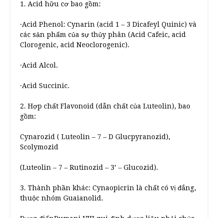
1. Acid hữu cơ bao gồm:
·Acid Phenol: Cynarin (acid 1 – 3 Dicafeyl Quinic) và
các sản phẩm của sự thủy phân (Acid Cafeic, acid
Clorogenic, acid Neoclorogenic).
·Acid Alcol.
·Acid Succinic.
2. Hợp chất Flavonoid (dẫn chất của Luteolin), bao
gồm:
Cynarozid ( Luteolin – 7 – D Glucpyranozid),
Scolymozid
(Luteolin – 7 – Rutinozid – 3’ – Glucozid).
3. Thành phần khác: Cynaopicrin là chất có vị đắng,
thuộc nhóm Guaianolid.