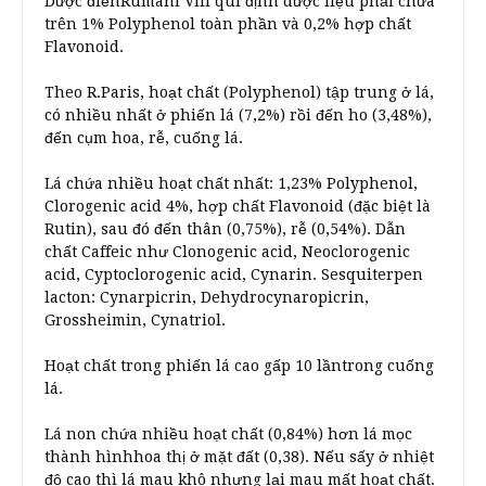
Dược điểnRumani VIII qui định dược liệu phải chứa
trên 1% Polyphenol toàn phần và 0,2% hợp chất
Flavonoid.
Theo R.Paris, hoạt chất (Polyphenol) tập trung ở lá,
có nhiều nhất ở phiến lá (7,2%) rồi đến ho (3,48%),
đến cụm hoa, rễ, cuống lá.
Lá chứa nhiều hoạt chất nhất: 1,23% Polyphenol,
Clorogenic acid 4%, hợp chất Flavonoid (đặc biệt là
Rutin), sau đó đến thân (0,75%), rễ (0,54%). Dẫn
chất Caffeic như Clonogenic acid, Neoclorogenic
acid, Cyptoclorogenic acid, Cynarin. Sesquiterpen
lacton: Cynarpicrin, Dehydrocynaropicrin,
Grossheimin, Cynatriol.
Hoạt chất trong phiến lá cao gấp 10 lầntrong cuống
lá.
Lá non chứa nhiều hoạt chất (0,84%) hơn lá mọc
thành hìnhhoa thị ở mặt đất (0,38). Nếu sấy ở nhiệt
độ cao thì lá mau khô nhưng lại mau mất hoạt chất.