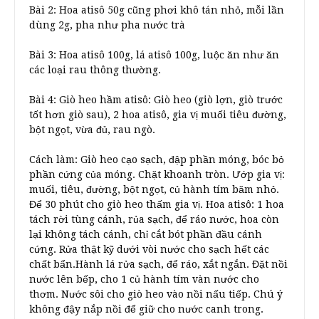
Bài 2: Hoa atisô 50g cũng phơi khô tán nhỏ, mỗi lần
dùng 2g, pha như pha nước trà
Bài 3: Hoa atisô 100g, lá atisô 100g, luộc ăn như ăn
các loại rau thông thường.
Bài 4: Giò heo hầm atisô: Giò heo (giò lợn, giò trước
tốt hơn giò sau), 2 hoa atisô, gia vị muối tiêu đường,
bột ngọt, vừa đủ, rau ngò.
Cách làm: Giò heo cạo sạch, đập phần móng, bóc bỏ
phần cứng của móng. Chặt khoanh tròn. Ướp gia vị:
muối, tiêu, đường, bột ngọt, củ hành tím băm nhỏ.
Để 30 phút cho giò heo thấm gia vị. Hoa atisô: 1 hoa
tách rời tùng cánh, rủa sạch, để ráo nước, hoa còn
lại không tách cánh, chỉ cắt bót phần đầu cánh
cứng. Rửa thật kỹ dưới vòi nước cho sạch hết các
chất bẩn.Hành lá rửa sạch, để ráo, xắt ngắn. Đặt nồi
nước lên bếp, cho 1 củ hành tím vàn nước cho
thơm. Nước sôi cho giò heo vào nồi nấu tiếp. Chú ý
không đậy nắp nồi để giữ cho nước canh trong.