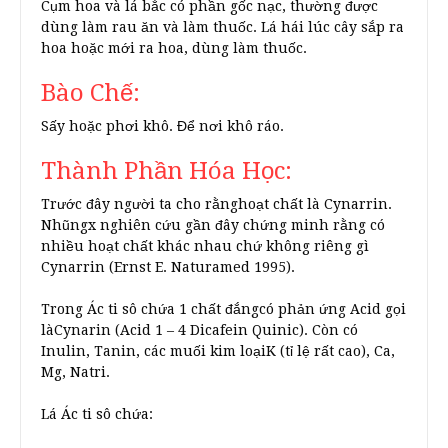
Cụm hoa và lá bắc có phần gốc nạc, thường được
dùng làm rau ăn và làm thuốc. Lá hái lúc cây sắp ra
hoa hoặc mới ra hoa, dùng làm thuốc.
Bào Chế:
Sấy hoặc phơi khô. Để nơi khô ráo.
Thành Phần Hóa Học:
Trước đây người ta cho rằnghoạt chất là Cynarrin.
Nhũngx nghiên cứu gần đây chứng minh rằng có
nhiều hoạt chất khác nhau chứ không riêng gì
Cynarrin (Ernst E. Naturamed 1995).
Trong Ác ti sô chứa 1 chất đắngcó phản ứng Acid gọi
làCynarin (Acid 1 – 4 Dicafein Quinic). Còn có
Inulin, Tanin, các muối kim loạiK (tỉ lệ rất cao), Ca,
Mg, Natri.
Lá Ác ti sô chứa: