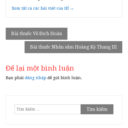
Xem tất cả các bài viết của HÍ →
Điều
Bài thuốc Vô Địch Hoàn
hướng
Bài thuốc Nhân sâm Hoàng Kỳ Thang III
bài
viết
Để lại một bình luận
Bạn phải
đăng nhập
để gửi bình luận.
Tìm
kiếm
cho: