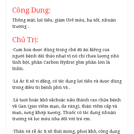
Công Dụng:
Thông mật, lợi tiểu, giảm Urê máu, hạ sốt, nhuận
trường .
Chủ Trị:
·Cụm hoa được dùng trong chế độ ăn kiêng của
người bệnh đái tháo nhạt vì nó chỉ chứa lượng nhỏ
tinh bột, phần Carbon Hydrat gồm phần lớn là
Inlin.
·Lá Ác ti sô vị đắng, có tác dụng lợi tiểu và được dùng
trong điều trị bệnh phù và .
·Lá tươi hoặc khô sắchoặc nấu thành cao chữa bệnh
về Gan (gan viêm mạn, da vàng), thận viêm cấp và
mạn, sưng khớp xương. Thuốc có tác dụng nhuận
trường và lọc máu nhẹ đối với trẻ em.
·Thân và rễ Ác ti sô thái mỏng, phơi khô, công dụng