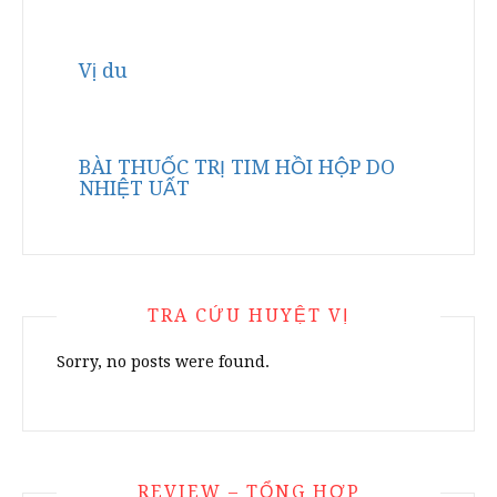
Vị du
BÀI THUỐC TRỊ TIM HỒI HỘP DO
NHIỆT UẤT
TRA CỨU HUYỆT VỊ
Sorry, no posts were found.
REVIEW – TỔNG HỢP