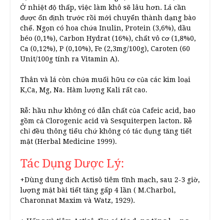
Ở nhiệt độ thấp, việc làm khô sẽ lâu hơn. Lá cần
được ổn định trước rồi mới chuyển thành dạng bào
chế. Ngọn có hoa chứa Inulin, Protein (3,6%), dầu
béo (0,1%), Carbon Hydrat (16%), chất vô cơ (1,8%0,
Ca (0,12%), P (0,10%), Fe (2,3mg/100g), Caroten (60
Unit/100g tính ra Vitamin A).
Thân và lá còn chứa muối hữu cơ của các kim loại
K,Ca, Mg, Na. Hàm lượng Kali rất cao.
Rễ: hầu như không có dẫn chất của Cafeic acid, bao
gồm cả Clorogenic acid và Sesquiterpen lacton. Rễ
chỉ đều thông tiểu chứ không có tác dụng tăng tiết
mật (Herbal Medicine 1999).
Tác Dụng Dược Lý:
+Dùng dung dịch Actisô tiêm tĩnh mạch, sau 2-3 giờ,
lượng mật bài tiết tăng gấp 4 lần ( M.Charbol,
Charonnat Maxim và Watz, 1929).