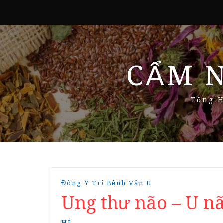
CẨM 
Tổng H
Đông Y Trị Bệnh Vần U
Ung thư não – U n
HÍ