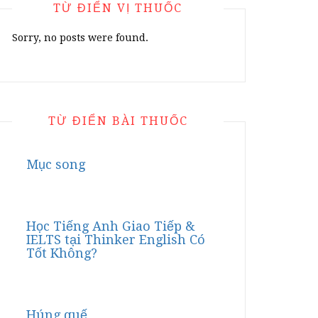
TỪ ĐIỂN VỊ THUỐC
Sorry, no posts were found.
TỪ ĐIỂN BÀI THUỐC
Mục song
Học Tiếng Anh Giao Tiếp &
IELTS tại Thinker English Có
Tốt Không?
Húng quế