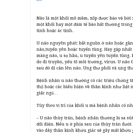
Não là một khối mô mềm, xốp được bảo vệ bởi 
một khối hay một đám tế bào bất thường trong 
tính hoặc ác tính.
U não nguyên phát: bắt nguồn ở não hoặc gần
não,tuyến yên hoặc tuyến tùng. Hay gặp nhất l
màng não, u sọ hầu, u tuyến yên tuyến tùng. P
do di truyền, yếu tố môi trường, virus. U não 
sau đó di căn lên não. Ung thư phổi và ung th
Bệnh nhân u não thường có các triệu chứng tă
thị) hoặc các biểu hiện về thần kinh như liệt n
giấc ngủ…
Tùy theo vị trí của khối u mà bệnh nhân có 
– U não thùy trán, bệnh nhân thường bị sa sút
đối diện. Nếu u ở phía sau của thùy trán dưới b
vào dây thần kinh khứu giác sẽ gây mất khứu 