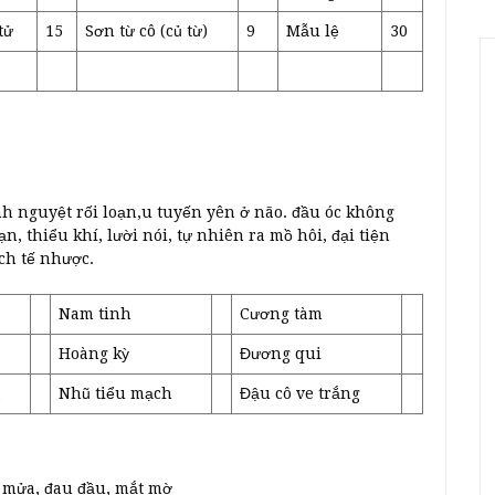
tử
15
Sơn từ cô (củ từ)
9
Mẫu lệ
30
h nguyệt rối loạn,u tuyến yên ở não. đầu óc không
ạn, thiểu khí, lười nói, tự nhiên ra mồ hôi, đại tiện
ạch tế nhược.
Nam tinh
Cương tàm
Hoàng kỳ
Đương qui
Nhũ tiểu mạch
Đậu cô ve trắng
 mửa, đau đầu, mắt mờ