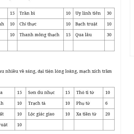
15
Trần bì
10
Uy linh tiên
30
nh
10
Chỉ thực
10
Bạch truật
10
10
Thanh mông thạch
15
Qua lâu
30
au nhiều về sáng, đại tiện lỏng loãng, mạch xích trầm
ịa
15
Sơn du nhục
15
Thỏ ti tử
10
nh
10
Trạch tả
10
Phụ tử
6
ất
10
Lộc giác giao
10
Xa tiền tử
20
ruật
10