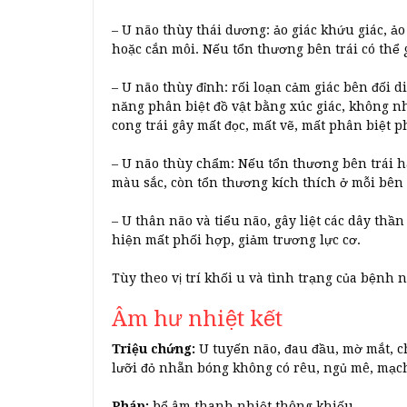
– U não thùy thái dương: ảo giác khứu giác, ảo
hoặc cắn môi. Nếu tổn thương bên trái có thể 
– U não thùy đỉnh: rối loạn cảm giác bên đối d
năng phân biệt đồ vật bằng xúc giác, không nh
cong trái gây mất đọc, mất vẽ, mất phân biệt ph
– U não thùy chẩm: Nếu tổn thương bên trái hay
màu sắc, còn tổn thương kích thích ở mỗi bên
– U thân não và tiểu não, gây liệt các dây thầ
hiện mất phối hợp, giảm trương lực cơ.
Tùy theo vị trí khối u và tình trạng của bệnh
Âm hư nhiệt kết
Triệu chứng:
U tuyến não, đau đầu, mờ mắt, ch
lưỡi đỏ nhẵn bóng không có rêu, ngủ mê, mạc
Pháp:
bổ âm thanh nhiệt thông khiếu