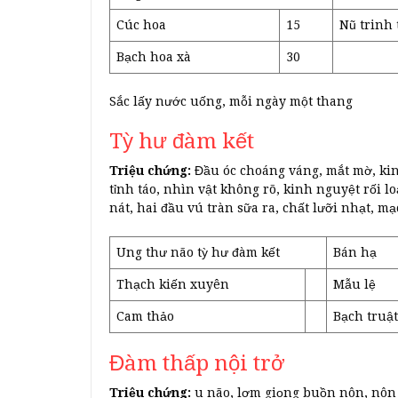
Cúc hoa
15
Nũ trinh 
Bạch hoa xà
30
Sắc lấy nước uống, mỗi ngày một thang
Tỳ hư đàm kết
Triệu chứng:
Đầu óc choáng váng, mắt mờ, kin
tỉnh táo, nhìn vật không rõ, kinh nguyệt rối lo
nát, hai đầu vú tràn sữa ra, chất lưỡi nhạt, m
Ung thư não tỳ hư đàm kết
Bán hạ
Thạch kiến xuyên
Mẫu lệ
Cam thảo
Bạch truật
Đàm thấp nội trở
Triệu chứng:
u não, lợm giọng buồn nôn, nôn