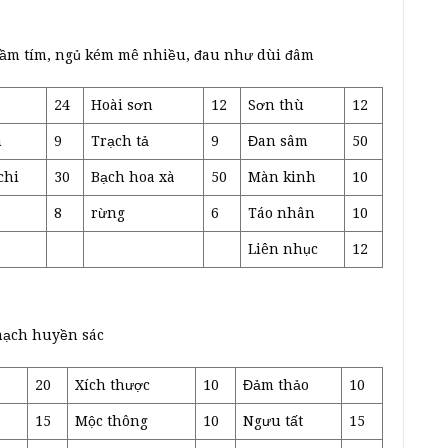
t bầm tím, ngủ kém mê nhiều, đau như dùi đâm
24
Hoài sơn
12
Sơn thù
12
h
9
Trạch tả
9
Đan sâm
50
chi
30
Bạch hoa xà
50
Màn kinh
10
8
rừng
6
Táo nhân
10
Liên nhục
12
mạch huyền sác
20
Xích thược
10
Đảm thảo
10
15
Mộc thông
10
Ngưu tất
15