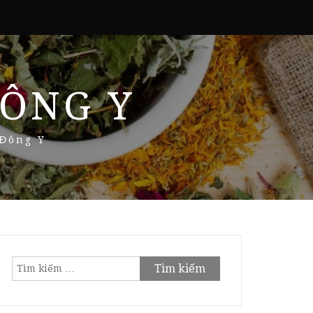
ÔNG Y
 Đông Y
Tìm
kiếm
cho: