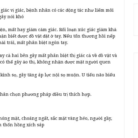
 giác vị giác, bệnh nhân có các động tác như liếm môi
gây nói khó
iện, mất hay giảm cảm giác. Rối loạn xúc giác giảm khả
ận biết được đồ vật đặt ở tay. Nếu tổn thương hồi nếp
ải trái, mất phân biệt ngón tay.
 cả hai bên gây mất phân biệt thị giác cả về đồ vật và
 có thể gây ảo thị, không nhận được mặt người quen
n kinh sọ, gây tăng áp lực nội sọ muộn. U tiểu não biểu
 nhân chọn phương pháp điều trị thích hợp.
óng mặt, choáng ngất, sắc mặt vàng héo, người gầy,
h thốn hồng xích sáp