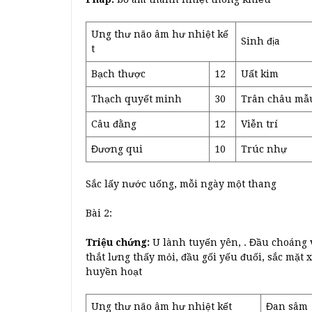
Ung thư não âm hư nhiệt kế
Sinh địa
t
Bạch thược
12
Uất kim
Thạch quyết minh
30
Trân châu mẫ
Câu đằng
12
Viễn trí
Đương qui
10
Trúc nhự
Sắc lấy nước uống, mỗi ngày một thang
Bài 2:
Triệu chứng:
U lành tuyến yên, . Đầu choáng 
thắt lưng thấy mỏi, đầu gối yếu đuối, sắc mặt x
huyền hoạt
Ung thư não âm hư nhiệt kết
Đan sâm