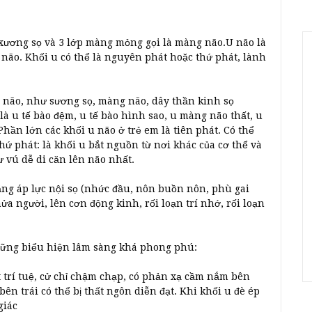
xương sọ và 3 lớp màng mỏng gọi là màng não.U não là
não. Khối u có thể là nguyên phát hoặc thứ phát, lành
 não, như sương sọ, màng não, dây thần kinh sọ
à u tế bào đệm, u tế bào hình sao, u màng não thất, u
hần lớn các khối u não ở trẻ em là tiên phát. Có thể
thứ phát: là khối u bắt nguồn từ nơi khác của cơ thể và
ư vú dễ di căn lên não nhất.
ng áp lực nội sọ (nhức đầu, nôn buồn nôn, phù gai
ửa người, lên cơn động kinh, rối loạn trí nhớ, rối loạn
những biểu hiện lâm sàng khá phong phú:
 trí tuệ, cử chỉ chậm chạp, có phản xạ cầm nắm bên
ên trái có thể bị thất ngôn diễn đạt. Khi khối u đè ép
giác