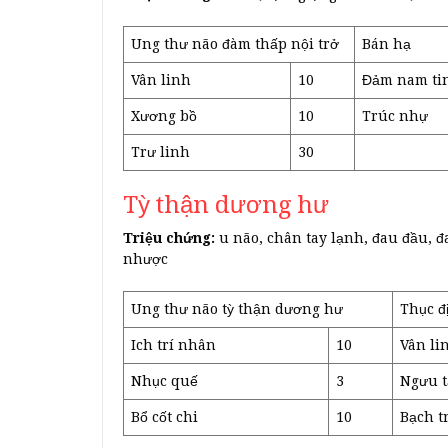
Ung thư não đàm thấp nội trở
Bán hạ
Vân linh
10
Đảm nam ti
Xương bồ
10
Trúc nhự
Trư linh
30
Tỳ thận dương hư
Triệu chứng:
u não, chân tay lạnh, đau đầu, đ
nhược
Ung thư não tỳ thận dương hư
Thục đ
Ich trí nhân
10
Vân li
Nhục quế
3
Ngưu t
Bổ cốt chi
10
Bạch t