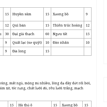
15
Huyền sâm
15
Xương bồ
9
12
Qui bản
15
Thiên trúc hoàng
12
u
30
Đại giả thạch
60
Ngưu tất
15
9
Quất lạc (sơ quýt)
10
Đào nhân
10
9
Địa long
15
váng, mất ngủ, mộng mị nhiều, lòng dạ dầy dứt rối bời,
ám xịt, tóc rụng, chất lưỡi đỏ, rêu lưỡi trắng, mạch
15
Hà thủ ô
15
Xương bồ
15