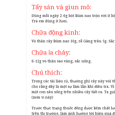
Tẩy sán và giun mỏ:
Dùng mỗi ngày 2-6g bột Rùm nao trộn với ít bộ
Trẻ em dùng ít hơn.
Chữa động kinh:
Vỏ thân cây Rùm nao 10g, rễ Găng trâu 5g. Sắ
Chữa ỉa chảy:
6-12g vỏ thân sao vàng, sắc uống.
Chú thích:
Trong các tài liệu cũ, thường ghi cây này với
cho rằng đây là một sự lầm lẫn khi điều tra. 
một con sâu sống trên nhiều cây tiết ra. Ta gọi l
(xem vị này)
Trước thực trạng thuốc đông dược kém chất lư
trên thị trường, làm ảnh hưởng tới hiệu quả 