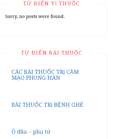
TỪ ĐIỂN VỊ THUỐC
Sorry, no posts were found.
TỪ ĐIỂN BÀI THUỐC
CÁC BÀI THUỐC TRỊ CẢM
MẠO PHONG HÀN
BÀI THUỐC TRỊ BỆNH GHẺ
Ô đầu – phụ tử