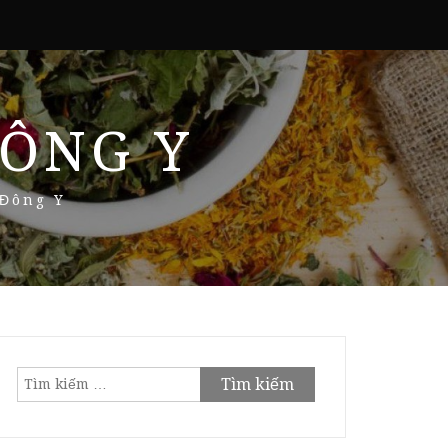
ÔNG Y
 Đông Y
Tìm
kiếm
cho: