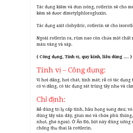
Tác dụng kiềm và đun nóng, rotlerin sẽ cho m
kẽm sẽ được đimetylphlorogluxin.
Tác dụng axit clohydric, rotlerin sẽ cho isorotl
Ngoài rotlerin ra, rùm nao còn chứa một chất
màu vàng và sáp.
( Công dụng, Tính vị, quy kinh, liều dùng …. )
Tính vị – Công dụng:
Vị hơi đắng, hơi chát, tính mát; rễ có tác dụn
có vị đắng, có tác dụng sát trùng tẩy nhẹ và c
Chỉ định:
Rễ dùng trị lỵ cấp tính, hầu họng sưng đau; vỏ
dùng tẩy sán dây, giun mỏ và chữa phù thũng,
nhọt, ghẻ ngứa). Ở Ấn Độ, bột này dùng uống c
chống thụ thai là rottlerin.