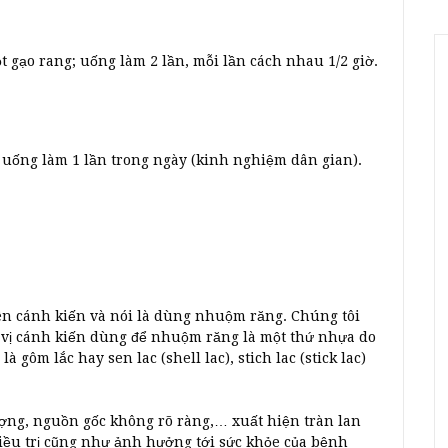
t gạo rang; uống làm 2 lần, mỗi lần cách nhau 1/2 giờ.
c uống làm 1 lần trong ngày (kinh nghiệm dân gian).
 tên cánh kiến và nói là dùng nhuộm răng. Chúng tôi
Vì vị cánh kiến dùng để nhuộm răng là một thứ nhựa do
à gôm lắc hay sen lac (shell lac), stich lac (stick lac)
ợng, nguồn gốc không rõ ràng,… xuất hiện tràn lan
điều trị cũng như ảnh hưởng tới sức khỏe của bệnh