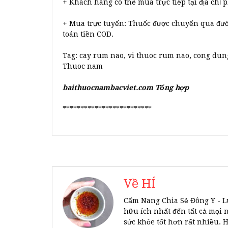
+ Khách hàng có thể mua trực tiếp tại địa chỉ
+ Mua trực tuyến: Thuốc được chuyển qua đư
toán tiền COD.
Tag: cay rum nao, vi thuoc rum nao, cong du
Thuoc nam
baithuocnambacviet.com Tổng hợp
*************************
Về HÍ
Cẩm Nang Chia Sẻ Đông Y - L
hữu ích nhất đến tất cả mọi 
sức khỏe tốt hơn rất nhiều. 