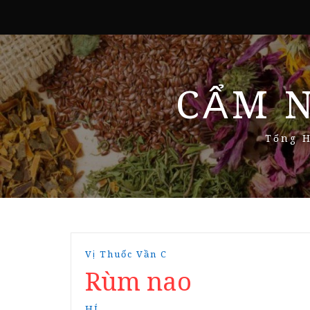
CẨM 
Tổng H
Vị Thuốc Vần C
Rùm nao
HÍ