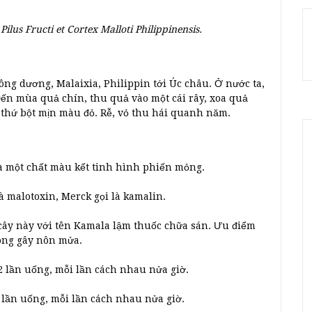
Pilus Fructi et Cortex Malloti Philippinensis.
ng dương, Malaixia, Philippin tới Úc châu. Ở nước ta,
ến mùa quả chín, thu quả vào một cái rây, xoa quả
t thứ bột mịn màu đỏ. Rễ, vỏ thu hái quanh năm.
à một chất màu kết tinh hình phiến mỏng.
là malotoxin, Merck gọi là kamalin.
 cây này với tên Kamala lậm thuốc chữa sán. Ưu điểm
hông gây nôn mửa.
2 lần uống, mỗi lần cách nhau nửa giờ.
 lần uống, mỗi lần cách nhau nửa giờ.