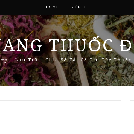
HOME
LIÊN HỆ
NANG THUỐC Đ
ợp – Lưu Trữ – Chia Sẻ Tất Cả Tin Tức Thuốc