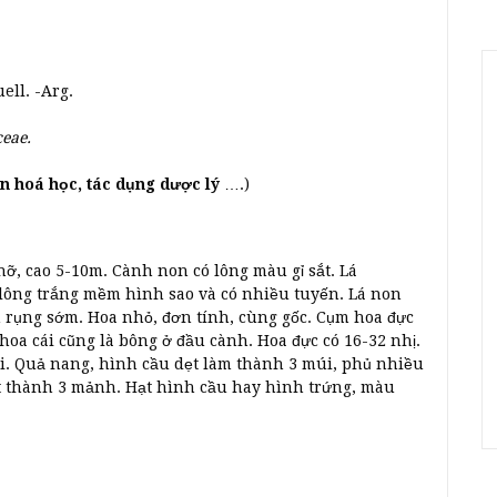
ell. -Arg.
eae.
hần hoá học, tác dụng dược lý
….)
ỡ, cao 5-10m. Cành non có lông màu gỉ sắt. Lá
ủ lông trắng mềm hình sao và có nhiều tuyến. Lá non
m rụng sớm. Hoa nhỏ, đơn tính, cùng gốc. Cụm hoa đực
oa cái cũng là bông ở đầu cành. Hoa đực có 16-32 nhị.
i. Quả nang, hình cầu dẹt làm thành 3 múi, phủ nhiều
ứt thành 3 mảnh. Hạt hình cầu hay hình trứng, màu