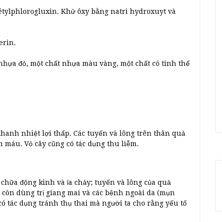
étylphlorogluxin. Khử ôxy bằng natri hydroxuyt và
erin.
 nhựa đỏ, một chất nhựa màu vàng, một chất có tinh thể
g thanh nhiệt lợi thấp. Các tuyến và lông trên thân quả
ầm máu. Vỏ cây cũng có tác dụng thu liễm.
 chữa động kinh và ỉa chảy; tuyến và lông của quả
 còn dùng trị giang mai và các bệnh ngoài da (mụn
ó tác dụng tránh thụ thai mà người ta cho rằng yếu tố