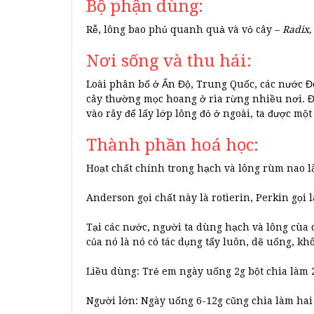
Bộ phận dùng:
Rễ, lông bao phủ quanh quả và vỏ cây –
Radix, 
Nơi sống và thu hái:
Loài phân bố ở Ấn Độ, Trung Quốc, các nước Đô
cây thường mọc hoang ở rìa rừng nhiều nơi. Đ
vào rây để lấy lớp lông đỏ ở ngoài, ta được mộ
Thành phần hoá học:
Hoạt chất chính trong hạch và lông rùm nao l
Anderson gọi chất này là rotìerin, Perkin gọi 
Tại các nước, người ta dùng hạch và lông cùa
của nó là nó có tác dụng tẩy luôn, dẽ uống, k
Liều dùng: Trẻ em ngày uống 2g bột chia làm 
Người lớn: Ngày uống 6-12g cũng chia làm hai