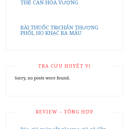
THỂ CAN HỎA VƯỢNG
BÀI THUỐC TRỊCHẤN THƯƠNG
PHỔI, HO KHẠC RA MÁU
TRA CỨU HUYỆT VỊ
Sorry, no posts were found.
REVIEW – TỔNG HỢP