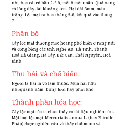
nhị, hoa cái có bầu 2-3 ô, mỗi ô một noãn. Quả nang
có lông dày dài khoảng 1cm. Hạt dài 3mm, màu
trắng. Lộc mại ra hoa tháng 5-8, kết quả vào tháng
7.
Phân bố
Cây lộc mại thường mọc hoang phổ biến ở rừng núi
và đồng bằng các tỉnh Nghệ An, Hà Tĩnh, Thanh
Hoá,Hà Giang, Hà Tây, Bấc Cạn, Thái Nguyên, Hoà
Bình.
Thu hái và chế biến:
Người ta hái lá vế làm thuốc. Mùa hái hầu
nhưquanh năm. Dùng tươi hay phơi khô.
Thành phần hóa học:
Cây lộc mại của ta chưa thấy có tài liệu nghiên cứu.
Một loại lộc mại-Mercurialis annua L. (hay Foirolle-
Pháp) được nghiên cứu và thấy chấtmono và