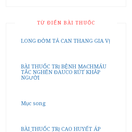
TỪ ĐIỂN BÀI THUỐC
LONG ĐỞM TẢ CAN THANG GIA VỊ
BÀI THUỐC TRỊ BỆNH MẠCHMÁU
TẮC NGHẼN ĐAUCO RÚT KHẮP
NGƯỜI
Mục song
BÀI THUỐC TRỊ CAO HUYẾT ÁP