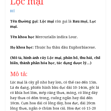
Lộc mại
HÍ
Tên thường gọi
:
Lộc mại
còn gọi là
Rau mọi, Lục
mại.
Tên khoa học
Mercurialis indica Lour.
Họ khoa học:
Thuộc họ thầu dầu Euphorbiaceae.
(Mô tả, hình ảnh cây Lộc mại, phân bố, thu hái, chế
biến, thành phần hóa học, tác dụng dược lý…)
Mô tả:
Lộc mại là cây gỗ nhỏ hay lớn, có thể cao đến 15m.
Lá đa dạng, phiến hình bầu dục dài 10-14cm, gốc lá
có khía hơi lõm, mép răng thưa, mỏng, có lông dày
hay thưa có đốm trong, cuống ngắn hay dài đến
10cm. Cụm hoa dài có lông dày, hoa đực, dài 20cm
lông thưa, ngắn ở chùm hoa cái. Hoa đực có 15-20