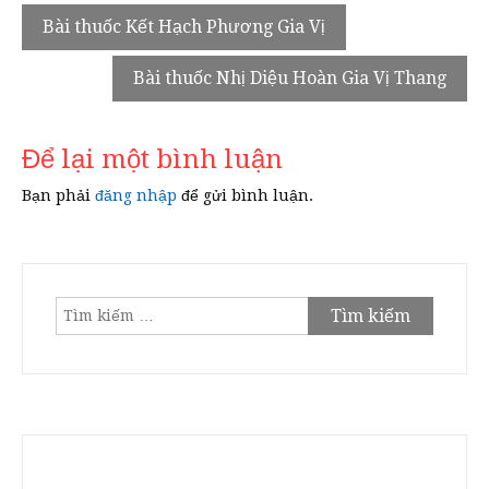
Điều
Bài thuốc Kết Hạch Phương Gia Vị
hướng
Bài thuốc Nhị Diệu Hoàn Gia Vị Thang
bài
viết
Để lại một bình luận
Bạn phải
đăng nhập
để gửi bình luận.
Tìm
kiếm
cho: