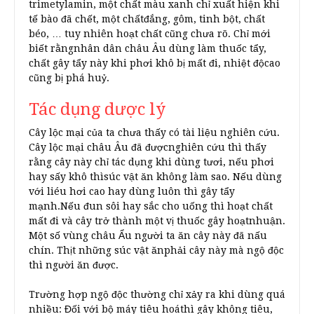
trimetylamin, một chất màu xanh chỉ xuất hiện khi
tế bào đã chết, một chấtđắng, gôm, tinh bột, chất
béo, … tuy nhiên hoạt chất cũng chưa rõ. Chỉ mới
biết rằngnhân dân châu Âu dùng làm thuốc tẩy,
chất gây tẩy này khi phơi khô bị mất đi, nhiệt độcao
cũng bị phá huỷ.
Tác dụng dược lý
Cây lộc mại của ta chưa thấy có tài liệu nghiên cứu.
Cây lộc mại châu Âu đã đượcnghiên cứu thì thấy
rằng cây này chỉ tác dụng khi dùng tươi, nếu phơi
hay sấy khô thìsúc vật ăn không làm sao. Nếu dùng
với liéu hơi cao hay dùng luôn thì gây tẩy
mạnh.Nếu đun sôi hay sắc cho uống thì hoạt chất
mất đi và cây trở thành một vị thuốc gây hoạtnhuận.
Một số vùng châu Ẩu người ta ăn cây này đã nấu
chín. Thịt những súc vật ănphải cây này mà ngộ độc
thì người ăn được.
Trường hợp ngộ độc thường chỉ xảy ra khi dùng quá
nhiều: Đối với bộ máy tiêu hoáthì gây không tiêu,