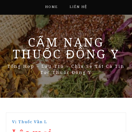
HOME
LIÊN HỆ
CẨM NANG
THUỐC ĐÔNG Y
Tổng Hợp – Lưu Trữ – Chia Sẻ Tất Cả Tin
Tức Thuốc Đông Y
Vị Thuốc Vần L