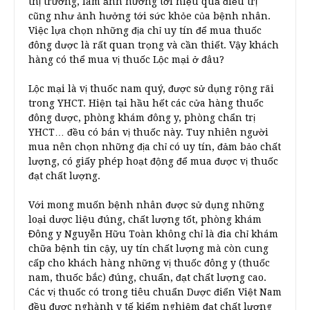
thị trường, làm ảnh hưởng tới hiệu quả điều trị
cũng như ảnh hưởng tới sức khỏe của bệnh nhân.
Việc lựa chọn những địa chỉ uy tín để mua thuốc
đông dược là rất quan trọng và cần thiết. Vậy khách
hàng có thể mua vị thuốc Lộc mại ở đâu?
Lộc mại là vị thuốc nam quý, được sử dụng rộng rãi
trong YHCT. Hiện tại hầu hết các cửa hàng thuốc
đông dược, phòng khám đông y, phòng chẩn trị
YHCT… đều có bán vị thuốc này. Tuy nhiên người
mua nên chọn những địa chỉ có uy tín, đảm bảo chất
lượng, có giấy phép hoạt động để mua được vị thuốc
đạt chất lượng.
Với mong muốn bệnh nhân được sử dụng những
loại dược liệu đúng, chất lượng tốt, phòng khám
Đông y Nguyễn Hữu Toàn không chỉ là đia chỉ khám
chữa bệnh tin cậy, uy tín chất lượng mà còn cung
cấp cho khách hàng những vị thuốc đông y (thuốc
nam, thuốc bắc) đúng, chuẩn, đạt chất lượng cao.
Các vị thuốc có trong tiêu chuẩn Dược điển Việt Nam
đều được nghành y tế kiểm nghiệm đạt chất lượng