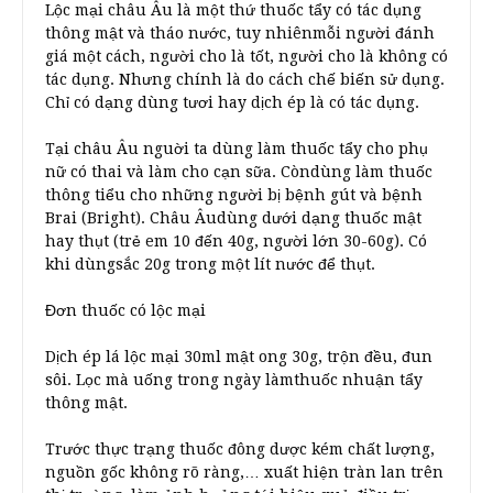
Lộc mại châu Âu là một thứ thuốc tẩy có tác dụng
thông mật và tháo nước, tuy nhiênmỗi người đánh
giá một cách, người cho là tốt, người cho là không có
tác dụng. Nhưng chính là do cách chế biến sử dụng.
Chỉ có dạng dùng tươi hay dịch ép là có tác dụng.
Tại châu Âu nguời ta dùng làm thuốc tẩy cho phụ
nữ có thai và làm cho cạn sữa. Còndùng làm thuốc
thông tiểu cho những người bị bệnh gút và bệnh
Brai (Bright). Châu Âudùng dưới dạng thuốc mật
hay thụt (trẻ em 10 đến 40g, người lớn 30-60g). Có
khi dùngsắc 20g trong một lít nước để thụt.
Đơn thuốc có lộc mại
Dịch ép lá lộc mại 30ml mật ong 30g, trộn đều, đun
sôi. Lọc mà uống trong ngày làmthuốc nhuận tẩy
thông mật.
Trước thực trạng thuốc đông dược kém chất lượng,
nguồn gốc không rõ ràng,… xuất hiện tràn lan trên