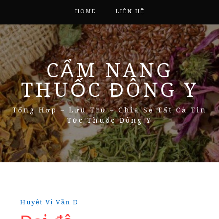
HOME
LIÊN HỆ
CẨM NANG
THUỐC ĐÔNG Y
Tổng Hợp – Lưu Trữ – Chia Sẻ Tất Cả Tin
Tức Thuốc Đông Y
Huyệt Vị Vần D