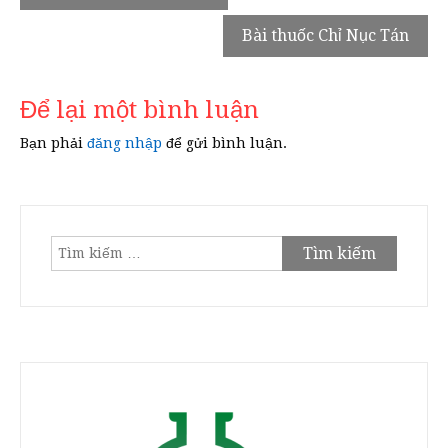
hướng
Bài thuốc Chỉ Nục Tán
bài
viết
Để lại một bình luận
Bạn phải
đăng nhập
để gửi bình luận.
Tìm
kiếm
cho: