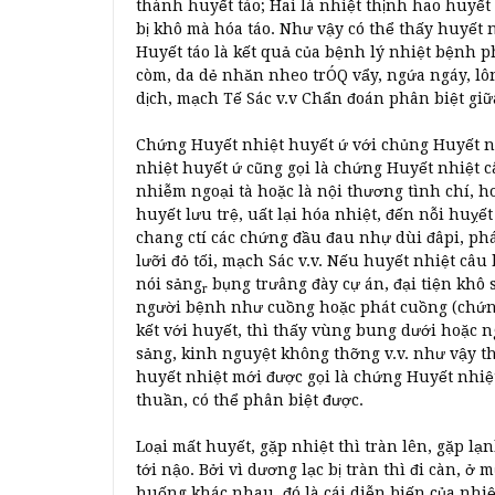
thành huyết táo; Hai là nhiệt thịnh hao huyế
bị khô mà hóa táo. Như vậy có thể thấy huyết n
Huyết táo là kết quả của bệnh lý nhiệt bệnh p
còm, da dẻ nhăn nheo trÓQ vẩy, ngứa ngáy, lô
dịch, mạch Tế Sác v.v Chẩn đoán phân biệt gi
Chứng Huyết nhiệt huyết ứ với chủng Huyết n
nhiệt huyết ứ cũng gọi là chứng Huyết nhiệt 
nhiễm ngoại tà hoặc là nội thương tình chí, h
huyết lưu trệ, uất lại hóa nhiệt, đến nỗi huỵ
chang ctí các chứng đầu đau nhự dùi đâpi, phá
lưỡi đỏ tối, mạch Sác v.v. Nếu huyết nhiệt câu
nói sảng
bụng trưâng đày cự án, đại tiện khô s
r
người bệnh như cuồng hoặc phát cuồng (chứng 
kết với huyết, thì thấy vùng bung dưới hoặc n
sảng, kinh nguyệt không thỡng v.v. như vậy th
huyết nhiệt mới được gọi là chứng Huyết nhiệt
thuần, có thể phân biệt được.
Loại mất huyết, gặp nhiệt thì tràn lên, gặp lạ
tới nậo. Bởi vì dương lạc bị tràn thì đi càn, ở
huống khác nhau, đó là cái diễn biến của nhiệ