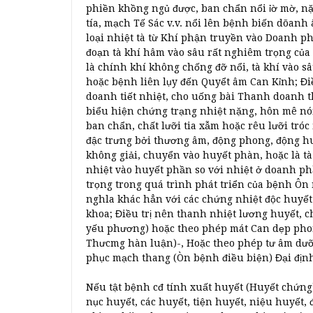
phiền khồng ngủ được, ban chẩn nổi ỉờ mờ, nặ
tía, mạch Tế Sác v.v. nổi lên bệnh biến dõanh 
loại nhiệt tà từ Khí phận truyền vào Doanh ph
đoạn tà khí hâm vào sâu rất nghiêm trọng củ
là chính khí không chống đỡ nổi, tà khí vào 
hoặc bệnh liên lụy đến Quyểt âm Can Kỉnh; Đi
doanh tiết nhiệt, cho uống bài Thanh doanh t
biểu hiện chứng trạng nhiệt nặng, hôn mê nói 
ban chẩn, chất lưỡi tia xẫm hoặc rêu lưỡi tró
đậc trưng bởi thương âm, động phong, động h
không giải, chuyển vào huyết phàn, hoặc là t
nhiệt vào huyết phần so với nhiệt ở doanh ph
trọng trong quá trình phát triển của bệnh Ôn
nghla khác hẳn với các chứng nhiệt độc huyế
khoa; Điều trị nên thanh nhiệt lương huyết, ch
yếu phương) hoặc theo phép mát Can dẹp pho
Thưcmg hàn luận)-, Hoặc theo phép tư âm dưỡ
phục mạch thang (Òn bệnh điều biện) Đại địn
Nếu tật bệnh cđ tính xuất huyết (Huyết chứng)
nục huyết, các huyết, tiện huyết, niệu huyết, đ