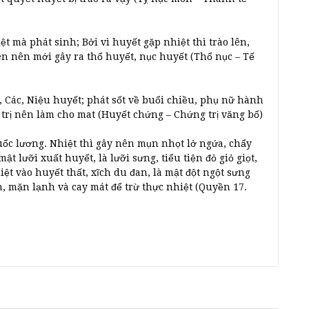
t mà phát sinh; Bởi vì huyết gặp nhiệt thì trào lên,
ên nên mới gây ra thổ huyết, nục huyết (Thổ nục – Tế
 Các, Niệu huyết; phát sốt về buổi chiều, phụ nữ hành
trị nên làm cho mat (Huyết chứng – Chứng trị văng bổ)
uổc lương. Nhiệt thì gây nên mụn nhọt lở ngứa, chẩy
t lưỡi xuất huyết, là lưỡi sưng, tiểu tiện đỏ giỏ giọt,
iệt vào huyết thất, xĩch du đan, là mật đột ngột sưng
, mặn lạnh và cay mát để trừ thực nhiệt (Quyền 17.