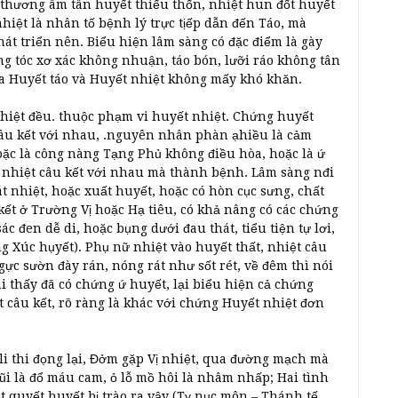
t thương âm tân huyết thiếu thốn, nhiệt hun đốt huyết
hiệt là nhân tố bệnh lý trực tịếp dẫn đến Táo, mà
hát triển nên. Biểu hiện lâm sàng có đặc điểm là gày
ng tóc xơ xác không nhuận, táo bón, lưỡi ráo không tân
ữa Huyết táo và Huyết nhiệt không mấy khó khăn.
hiệt đều. thuộc phạm vi huyết nhiệt. Chứng huyết
câu kết với nhau, .nguyên nhân phàn ạhiều là cảm
oặc là công nàng Tạng Phủ không điều hòa, hoặc là ứ
ết nhiệt câu kết với nhau mà thành bệnh. Lâm sàng nđi
t nhiệt, hoặc xuất huyết, hoặc có hòn cục sưng, chất
 kết ở Trường Vị hoặc Hạ tiêu, có khả nâng có các chứng
ác đen dễ di, hoặc bụng dưới đau thát, tiểu tiện tự lơi,
Xúc hụyết). Phụ nữ nhiệt vào huyết thất, nhiệt câu
gực sườn đày rán, nóng rát như sốt rét, về đêm thì nói
i thấy đã có chứng ứ huyết, lại biểu hiện cả chứng
 câu kết, rõ ràng là khác với chứng Huyết nhiệt đơn
nli thi đọng lại, Đởm gặp Vị nhiệt, qua đường mạch mà
 mũi là đổ máu cam, ỏ lỗ mồ hôi là nhâm nhấp; Hai tình
t quyết huyết bị trào ra vậy (Tỵ nục môn – Thánh tế