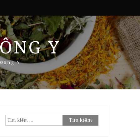
ÔNG Y
 Đông Y
Tìm
kiếm
cho: