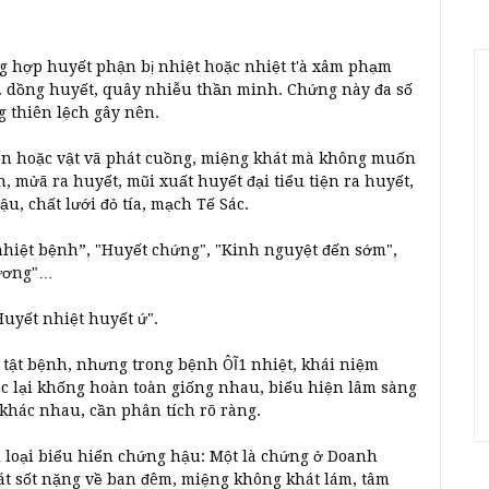
g hợp huyết phận bị nhiệt hoặc nhiệt t'à xâm phạm
. dồng huyết, quây nhiễu thần minh. Chứng này đa số
ng thiên lệch gây nên.
ền hoặc vật vã phát cuồng, miệng khát mà không muốn
mửã ra huyết, mũi xuất huyết đại tiểu tiện ra huyết,
u, chất lưới đỏ tía, mạch Tế Sác.
nhiệt bệnh”, "Huyết chứng", "Kinh nguyệt đến sớm",
dương"…
Huyết nhiệt huyết ứ".
 tật bệnh, nhưng trong bệnh ÔĨ1 nhiệt, khái niệm
ác lại khống hoàn toàn giống nhau, biểu hiện lâm sàng
 khác nhau, cần phân tích rõ ràng.
 loại biểu hiển chứng hậu: Một là chứng ở Doanh
t sốt nặng về ban đêm, miệng không khát lám, tâm