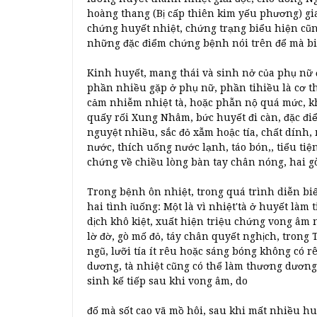
hoàng thang (Bị cấp thiên kim yếu phương) gi
chứng huyết nhiệt, chứng trạng biểu hiện cũn
những đặc điểm chứng bệnh nói trên để mà bi
Kinh huyết, mang thái và sinh nở của phụ nữ 
phần nhiều gặp ở phụ nữ, phần tihiều là cơ th
cảm nhiễm nhiệt tà, hoặc phẫn nộ quá mức, kh
quấy rối Xung Nhâm, bức huyết đi càn, đặc đi
nguyệt nhiều, sắc đỏ xẫm hoậc tía, chất dính,
nước, thích uống nước lạnh, táo bón,, tiểu ti
chứng về chiều lòng bàn tay chân nóng, hai gò
Trong bệnh ôn nhiệt, trong quá trình diễn b
hai tình ỉuống: Một là vì nhiệt'tà ở huyết làm
dịch khô kiệt, xuất hiện triệu chứng vong âm 
lờ đờ, gò mố đỏ, táy chân quyết nghịch, trong
ngũ, lưỡi tía ít rêu hoặc sáng bóng không có rê
dương, tà nhiệt cũng có thể làm thương dươn
sinh kế tiếp sau khi vong âm, do
đố mà sốt cao vã mồ hôi, sau khi mất nhiều huy