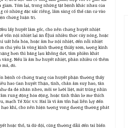
a giảm. Tóm lại, trong những tật bệnh khác nhau của
g có những đặc sấc riêng, lâm sàng cổ thể căn cứ vào
ện chứng luận trị.
đều lấy huyết làm gốc, cho nên chứng huyết nhiệt
ể vốn nội nhiệt lại ăn Ề[uá nhiều thức cáy nóng, hoặc
í uất hổa hỏa, hoặc âm hư nội nhiệt, đến nỗi nhiệt
ểm chủ yếu là vòng kinh thường thíấy sớm, ỉượng kinh
 nặng hơn thì băng lạu không dứt, tâm phiền khát
ện vàng. Nếu là âm hư huyết nhiệt, phàn nhiều có thêm
 má, đỏ.
iến bệnh có chứng trạng của huyết phận thường thấy
 tiêu hao Gan huyết Thận, tinh, chân âm suy hao, tân
như da dẻ nhãn nheo, môi se lưỡi liệt, mát trũng nhìn
 Tâm rung động hỏa động, hoặc tinh thần lơ mơ thích
u, mạch Tế Xúc v.v. Hai là vì âm tổn hại liên lụy đến
g hạo khí, cho nên hiện tượng vong dương thường phát
ết hoặc thổ, tả dữ dội, cũng thường dẫii đến tai biến