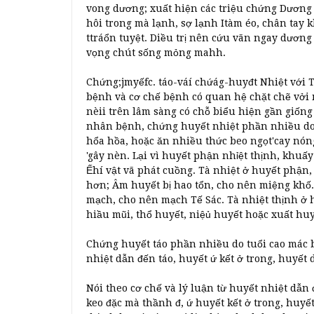
vong dương; xuất hiện các triệu chứng Dương 
hôi trong mà lạnh, sợ lạnh Itàm éo, chân tay 
ttráổn tuyệt. Diều trị nên cứu vãn ngay dương
vọng chút sống mỏng mahh.
Chứng;jmyếfc. táo-váí chứág-huyđt Nhiệt với
bệnh và cơ chế bệnh có quan hệ chặt chẽ vởi 
nèii trên lâm sàng có chỗ biểu hiện gần giốn
nhân bệnh, chứng huyết nhiệt phần nhiều do c
hổa hồa, hoặc ăn nhiều thức beo ngọt'cay nón
'gây nèn. Lại vì huyết phận nhỉệt thịnh, khu
Ếhí vật vã phát cuồng. Tà nhiệt ở huyết phận
hơn; Âm huyết bị hao tổn, cho nên miệng khố.
mạch, cho nên mạch Tế Sác. Tà nhiệt thịnh ở 
hiầu mũi, thổ huyết, niệủ huyết hoặc xuất huyế
Chứng huyết táo phần nhiều do tuổi cao mác b
nhiệt dẫn đến táo, huyết ứ kết ở trong, huyế
Nói theo cơ chế và lý luận từ huyết nhiệt dẫn 
keo đặc mà thầnh đ, ứ huyết kết ở trong, huyết