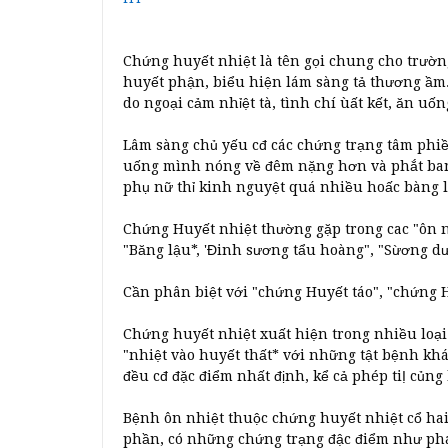
Chứng huyết nhiệt là tên gọi chung cho trườn
huyết phận, biểu hiện lám sàng tả thương ầm
do ngoại cảm nhỉệt tà, tình chí ùất kết, ăn uố
Lâm sàng chủ yếu cđ các chứng trạng tâm phi
uống mình nóng về đêm nặng hơn và phắt ban, 
phụ nữ thỉ kinh nguyệt quá nhiều hoấc bàng lậ
Chứng Huyết nhiệt thường gặp trong cac "ôn 
"Băng lậu*, 'Đinh sương tẩu hoàng", "Sừơng 
Cần phân biệt với "chứng Huyết táo", "chứng 
Chứng huyết nhiệt xuất hiện trong nhiều loại
"nhiệt vào huyết thất* với những tật bệnh kh
đều cđ đặc điểm nhất định, kể cả phép tiỊ củng
Bệnh ôn nhiệt thuộc chứng huyết nhiệt cổ hai
phần, có những chứng trạng đậc điểm như phá