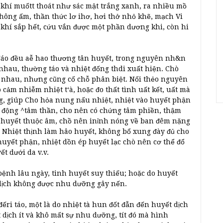
khí muốtt thoát như sác mật trắng xanh, ra nhiều mồ
không ấm, thần thức lơ ihơ, hơi thở nhỏ khẽ, mạch Vi
 khí sắp hết, cứu vắn được một phần dương khi, còn hi
 Táo đều aễ hao thương tân huyết, trong nguyên nh&n
nhau, thường táo và nhiệt đống thdi xuất hiện. Chò
g nhau, nhưng cũng cố chỗ phân biệt. Nối thẻo nguyên
ảm nhiễm nhiệt t‘à, hoặc đo thất tình uất kết, uất mà
g, giúp Cho hỏa nung nấu nhiệt, nhiệt vào huyết phận
ấy động ^tâm thần, cho nên có chứng tâm phiền, thậm
, huyết thuộc âm, chồ nên inỉnh nóng về ban đêm nặng
 Nhiệt thịnh làm hâo huyết, không bổ xung đày đủ cho
huyết phận, nhiệt dồn ép huyết lạc chò nên cơ thể đổ
t dưới da v.v.
ệnh lâu ngày, tinh huyết suy thiếu; hoặc do huyết
t dịch không được nhu dưỡng gây nến.
đếri táo, một là do nhiệt tà hun đốt đẫn đến huyết dịch
 dịch ít và khô mất sự nhu dưỡng, tít đó mà hình