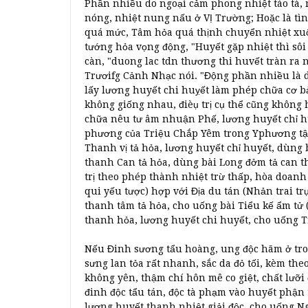
Phần nhiều do ngoại cảm phong nhiệt táo tà, 
nóng, nhiệt nung nấu ở VỊ Trường; Hoặc là tìn
quá mức, Tâm hỏa quá thịnh chuyển nhiệt xuố
tướng hỏa vọng động, "Huyết gặp nhiệt thì sôi
càn, "duong lac tdn thương thi huvết tràn ra n
Trươifg Cảnh Nhạc nói. "Động phần nhiều là do 
lấy lương huyết chi huỵết làm phép chữa cơ b
không giống nhau, đièụ trị cụ thể cũng khôn
chữa nêu tư âm nhuận Phế, lương huyết chỉ h
phương của Triệu Chắp Yêm trong Yphương tập 
Thanh vị tả hỏa, lương huyết chỉ huyết, dùng 
thanh Can tả hỏa, dùng bài Long đởm tả can th
trị theo phép thành nhiệt trừ thấp, hòa doanh
qui yếu tược) hợp với Địa du tán (Nhản trai tr
thanh tâm tả hỏa, cho uống bài Tiểu kế ẩm tử
thanh hỏa, lương huyết chi huyết, cho uống T
Nếu Đinh sương tẩu hoàng, ung độc hãm ở tron
sưng lan tỏa rất nhanh, sắc da đỏ tối, kèm the
không yên, thậm chí hôn mê co giệt, chất lưỡi đ
đinh độc tẩu tán, độc tà phạm vào huyết phận 
lương huyết thanh nhiệt giải độc, cho uống Ngũ