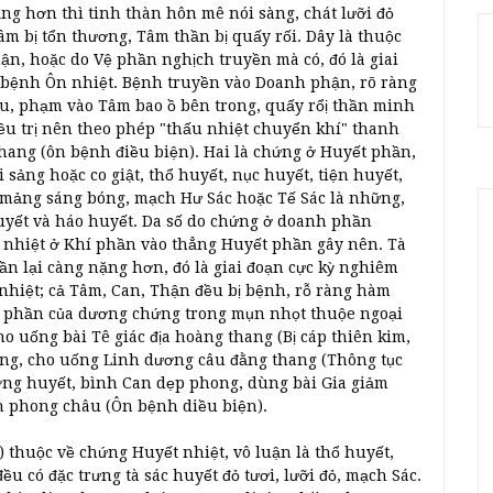
ng hơn thì tinh thàn hôn mê nói sàng, chát lưỡi đỏ
âm bị tổn thương, Tâm thần bị quấy rối. Dây là thuộc
ận, hoặc do Vệ phần nghịch truyền mà có, đó là giai
a bệnh Ôn nhiệt. Bệnh truyền vào Doanh phận, rõ ràng
sâu, phạm vào Tâm bao ồ bên trong, quấy rổị thần minh
ều trị nên theo phép "thấu nhiệt chuyển khí" thanh
hang (ôn bệnh điều biện). Hai là chứng ở Huyết phần,
sảng hoặc co giật, thổ huyết, nục huyết, tiện huyết,
c mảng sáng bóng, mạch Hư Sác hoặc Tế Sác là những,
uyết và háo huyết. Da số do chứng ở doanh phần
à nhiệt ở Khí phần vào thẳng Huyết phần gây nên. Tà
ần lại càng nặng hơn, đó là giai đoạn cực kỳ nghiêm
 nhiệt; cả Tâm, Can, Thận đều bị bệnh, rỗ ràng hàm
t phần của dương chứng trong mụn nhọt thuộe ngoại
o uống bài Tê giác địa hoàng thang (Bị cáp thiên kim,
ng, cho uống Linh dương câu đằng thang (Thông tục
ng huyết, bình Can dẹp phong, dùng bài Gia giảm
h phong châu (Ôn bệnh diều biện).
 thuộc về chứng Huyết nhiệt, vô luận là thổ huyết,
ều có đặc trưng tà sác huyết đỏ tươi, lưỡi đỏ, mạch Sác.