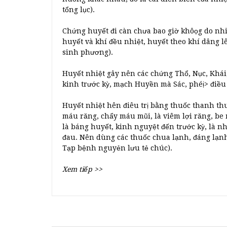
tổng lục).
Chứng huyết đi càn chưa bao giờ khôọg do nhiệ
huyết và khí đều nhiệt, huyết theo khí dâng l
sinh phương).
Huyết nhiệt gây nên các chứng Thổ, Nục, Khái,
kinh trước kỳ, mạch Huyền mà Sác, phéị> điều 
Huyết nhiệt hên điêu trị bằng thuốc thanh th
máu răng, chẩy máu mũi, là viêm lợi răng, be mậ
là báng huyết, kinh nguyệt đến trước kỳ, là nh
đau. Nên dùng các thuốc chua lạnh, đáng lạnh
Tạp bệnh nguyẻn lưu tẻ chúc).
Xem tiếp >>