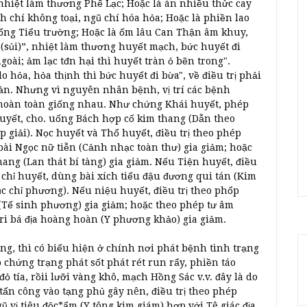
nhiệt làm thương Phế Lạc; Hoặc là án nhiều thửc cay
h chí không toại, ngũ chí hóa hỏa; Hoặc là phiền lao
ng Tiểu trường; Hoặc là ốm lâu Can Thận âm khuy,
 (sủi)”, nhiệt làm thương huyết mạch, bức huyết đi
goài; ảm lạc tđn hại thì huyết tràn ỏ bẽn trong".
hỏa, hỏa thịnh thì bức huyết đi bừa", về điều trị phải
ản. Nhưng vì nguyên nhân bệnh, vị trí các bệnh
g hoàn toàn giống nhau. Như chứng Khái huyết, phép
uyết, cho. uống Bách hợp cố kim thang (Dẫn theo
giải). Nọc huyết và Thổ huyết, điều trị theo phép
bài Ngọc nữ tiễn (Cảnh nhạc toàn thư) gia giảm; hoặc
ang (Lan thát bí tàng) gia giảm. Nếu Tiện huyết, điều
 chỉ huyết, dùng bài xích tiểu đậu đương qui tán (Kim
ục chỉ phương). Nếu niệu huyết, điều trị theo phổp
 (Tế sinh phương) gia giảm; hoặc theo phép tư âm
ri bá địa hoàng hoàn (Y phương khảo) gia giảm.
g, thì có biểu hiện ở chính nơi phát bệnh tình trạng
o chứng trạng phát sốt phát rét run rẩy, phiền táo
ỏ tía, rồii lưỡi vàng khô, mạch Hồng Sác v.v. đây là do
tấn công vào tạng phủ gây nên, điều trị theo phép
 vị tiêu độc*ẩm (Y tông kim giám) hợp với Tê giác địa