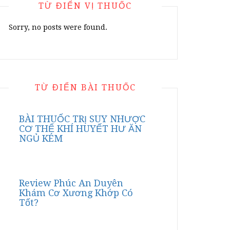
TỪ ĐIỂN VỊ THUỐC
Sorry, no posts were found.
TỪ ĐIỂN BÀI THUỐC
BÀI THUỐC TRỊ SUY NHƯỢC
CƠ THỂ KHÍ HUYẾT HƯ ĂN
NGỦ KÉM
Review Phúc An Duyên
Khám Cơ Xương Khớp Có
Tốt?