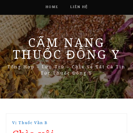
HOME
LIÊN HỆ
CẨM NANG
THUỐC ĐÔNG Y
Tổng Hợp – Lưu Trữ – Chia Sẻ Tất Cả Tin
Tức Thuốc Đông Y
Vị Thuốc Vần B