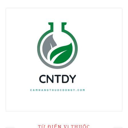
TỪ ĐIỂN VỊ THUỐC