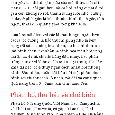
gân gốc, tạo thành gân giữa của mỗi thùy; mỗi cái
mang 8 – 10 đôi gân bên, tất cả hơi trắng ở mặt dưới;
gân con không rõ rệt, thành mạng lưới nhỏ; cuống
lá dày ở phía gốc; lá kèm thuôn, hình tim ở gốc, tù ở
ngọn, thắt lại ở quãng giữa, rụng khá sớm.
Cụm hoa đối diện với các lá thành ngù, ngắn hơn
các lá, có cuống; lá bắc thuôn; giống như lá kèm,
rụng rất sớm; cuống hoa nhẵn; nụ hoa hình trứng.
Đài hình chén, rất nhẵn, 4 cánh hoa màu hơi vàng,
dài 2mm, 4 nhị; chỉ nhị bằng đầu nhụy; bao phấn
tròn; trung đới không có bướu ở mặt trong. Đĩa dày,
khía tai bèo, có 4 thùy ngăn cách nhau bởi những
rãnh. Bầu nhẵn; noãn kết liễu bởi một phần phụ
hình sợi chỉ thuộc về lỗ noãn, rất dài và cong queo.
Quả nang tròn, 5 – 6mm, khi chín màu đen.
Phân bố, thu hái và chế biến
Phân bố ở Trung Quốc, Việt Nam, Lào, Campuchia
và Thái Lan. Ở nước ta, có gặp từ Lào Cai, Thái
Nguyên, Ninh Bình vào Thừa Thiên – Huế, Đà Nẵng,