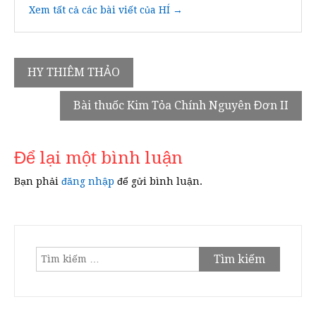
Xem tất cả các bài viết của HÍ →
Điều
HY THIÊM THẢO
hướng
Bài thuốc Kim Tỏa Chính Nguyên Đơn II
bài
viết
Để lại một bình luận
Bạn phải
đăng nhập
để gửi bình luận.
Tìm
kiếm
cho: