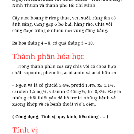
Ninh Thuận và thành phố Hồ Chí Minh.
Cây mọc hoang ở rừng thưa, ven suối, rừng ẩm có
ánh sáng. Cũng gặp ở bờ bụi, hàng rào. Chìa vôi
cũng được trồng ở nhiều nơi vùng đồng bằng.
Ra hoa tháng 4 – 8, có quả tháng 5 – 10.
Thành phần hóa học
– Trong thành phần của cây chìa vôi có chứa hợp
chất saponin, phenolic, acid amin và acid hữu cơ.
– Ngọn và lá có glucid 5,4%, protid 1,4%, xơ 1,1%,
caroten 1,5 mg%, vitamin C 45mg%, tro 0,8%. Đây là
những chất thiết yếu để hỗ trợ trị những bệnh về
xương khớp và cả bệnh thoát vị đĩa đệm.
( Công dụng, Tính vị, quy kinh, liều dùng …. )
Tính vị: