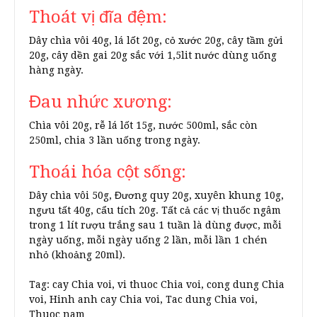
​Thoát vị đĩa đệm:
Dây chìa vôi 40g, lá lốt 20g, cỏ xước 20g, cây tầm gửi
20g, cây dền gai 20g sắc với 1,5lit nước dùng uống
hàng ngày.
Đau nhức xương:
Chìa vôi 20g, rễ lá lốt 15g, nước 500ml, sắc còn
250ml, chia 3 lần uống trong ngày.
​Thoái hóa cột sống:
Dây chìa vôi 50g, Đương quy 20g, xuyên khung 10g,
ngưu tất 40g, cẩu tích 20g. Tất cả các vị thuốc ngâm
trong 1 lít rượu trắng sau 1 tuần là dùng được, mỗi
ngày uống, mỗi ngày uống 2 lần, mỗi lần 1 chén
nhỏ (khoảng 20ml).
Tag: cay Chia voi, vi thuoc Chia voi, cong dung Chia
voi, Hinh anh cay Chia voi, Tac dung Chia voi,
Thuoc nam