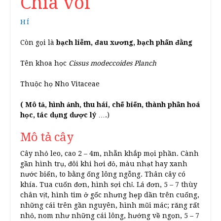
Chìa vôi
HÍ
Còn gọi là
bạch liễm, đau xương, bạch phấn đằng
Tên khoa học
Cissus modeccoides Planch
Thuộc họ Nho Vitaceae
( Mô tả, hình ảnh, thu hái, chế biến, thành phần hoá
học, tác dụng dược lý
….)
Mô tả cây
Cây nhỏ leo, cao 2 – 4m, nhẵn khắp mọi phần. Cành
gần hình trụ, đôi khi hơi đỏ, màu nhạt hay xanh
nước biển, to bằng ống lông ngỗng. Thân cây có
khía. Tua cuốn đơn, hình sợi chỉ. Lá đơn, 5 – 7 thùy
chân vịt, hình tim ở gốc nhưng hẹp dần trên cuống,
những cái trên gần nguyên, hình mũi mác; răng rất
nhỏ, nom như những cái lông, hướng về ngọn, 5 – 7