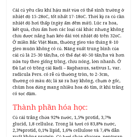
Cải củ yêu cầu khí hậu mát vừa có thể sinh trưởng ở
nhiệt độ 15-28oC, tốt nhất 17-18oC. Thời kỳ ra củ cần
nhiệt độ hơi thấp (ngày ấm đêm mát). Lúc ra hoa,
kết quả, chịu ẩm hơn các loại cải khác nhưng không
chịu được nắng hạn kéo dài với nhiệt độ trên 32oC.
Ở miền Bắc Việt Nam, thường gieo vào tháng 8-10
gieo muộn không có củ. Năng suất trung bình của
cải củ là 25-30 tấn/ha, có thể đạt 40-50 tấn/ha và hơn
nữa tuỳ theo giống trồng, chịu nóng, lớn nhanh. Ở
Đà Lạt có trồng cải Radi – Raphanus, sativus L. var.
radicula Pers. có rễ củ thường tròn, to 2-3cm,
thường có màu đỏ; lá xẻ ra hay không, chụm ở gốc,
chùm hoa đứng mang nhiều hoa đỏ tím, ít khi trắng
có sọc đậm.
Thành phần hóa học:
Củ cải trắng chứa 92% nước, 1,5% protid, 3,7%
glucid, 1,8 celluloz. Trong lá tươi có 83,8% nước,
2,3%protid, 0,1% lipid, 1,6% cellulose và 7,4% dẫn
xuất không protein. Củ tươi chứa glucose, pentosan,