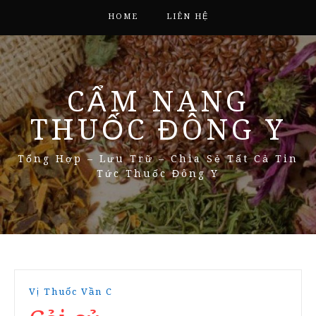
HOME
LIÊN HỆ
CẨM NANG
THUỐC ĐÔNG Y
Tổng Hợp – Lưu Trữ – Chia Sẻ Tất Cả Tin
Tức Thuốc Đông Y
Vị Thuốc Vần C