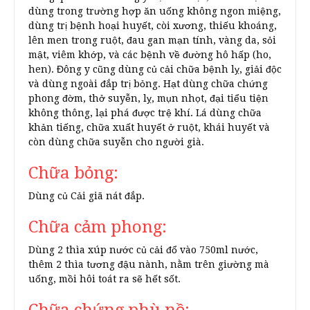
dùng trong trường hợp ăn uống không ngon miệng,
dùng trị bệnh hoại huyết, còi xương, thiếu khoáng,
lên men trong ruột, đau gan mạn tính, vàng da, sỏi
mật, viêm khớp, và các bệnh về đường hô hấp (ho,
hen). Đông y cũng dùng củ cải chữa bệnh lỵ, giải độc
và dùng ngoài đắp trị bỏng. Hạt dùng chữa chứng
phong đờm, thở suyễn, lỵ, mụn nhọt, đại tiểu tiện
không thông, lại phá được trệ khí. Lá dùng chữa
khản tiếng, chữa xuất huyết ở ruột, khái huyết và
còn dùng chữa suyễn cho người già.
Chữa bỏng:
Dùng củ Cải giã nát đắp.
Chữa cảm phong:
Dùng 2 thìa xúp nước củ cải đổ vào 750ml nước,
thêm 2 thìa tương đậu nành, nằm trên giường mà
uống, mồi hôi toát ra sẽ hết sốt.