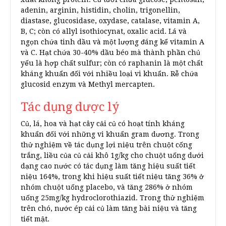
adenin, arginin, histidin, cholin, trigonellin,
diastase, glucosidase, oxydase, catalase, vitamin A,
B, C; còn có allyl isothiocynat, oxalic acid. Lá và
ngọn chứa tinh dầu và một lượng đáng kể vitamin A
và C. Hạt chứa 30-40% dầu béo mà thành phần chủ
yếu là hợp chất sulfur; còn có raphanin là một chất
kháng khuẩn đối với nhiều loại vi khuẩn. Rễ chứa
glucosid enzym và Methyl mercapten.
Tác dụng dược lý
Củ, lá, hoa và hạt cây cải củ có hoạt tính kháng
khuẩn đối với những vi khuẩn gram dương. Trong
thử nghiệm về tác dụng lợi niệu trên chuột cống
trắng, liều của củ cải khô 1g/kg cho chuột uống dưới
dạng cao nước có tác dụng làm tăng hiệu suất tiết
niệu 164%, trong khi hiệu suất tiết niệu tăng 36% ở
nhóm chuột uống placebo, và tăng 286% ở nhóm
uống 25mg/kg hydroclorothiazid. Trong thử nghiệm
trên chó, nước ép cải củ làm tăng bài niệu và tăng
tiết mật.