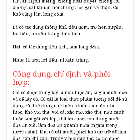
làm ăn ngon miệng, chống hoại huyết, chống còi
xương, sát khuẩn nói chung, lọc gan và thận. Củ
khô cũng làm long đờm.
Lá có tác dụng thông khí, tiêu đờm, trừ hen suyễn,
lợi tiểu, nhuận tràng, tiêu tích.
Hạt có tác dụng tiêu tích, làm long đờm.
Nhựa lá tươi lợi tiểu, nhuận tràng.
Công dụng, chỉ định và phối
hợp:
Cải củ được trồng lấy lá non luộc ăn, lá già muối dưa
và để lấy củ. Củ cải là loại thực phẩm tương đối dễ sử
dụng. Có thể dùng chế biến nhiều món ăn như
luộc, kho với thịt, với cá, xào mỡ, xào thịt, nấu canh
hoặc làm gỏi với tép, thịt lợn nạc; còn dùng muối
dưa ăn xổi, làm dưa ăn quanh năm (ngâm trong
nước mắm), làm củ cải muối, phơi khô dự trữ để làm
dưa góp khi cần. Trong y học dân tộc, củ cải được