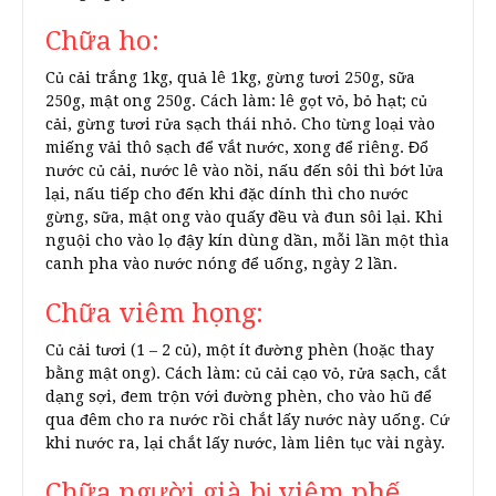
Chữa ho:
Củ cải trắng 1kg, quả lê 1kg, gừng tươi 250g, sữa
250g, mật ong 250g. Cách làm: lê gọt vỏ, bỏ hạt; củ
cải, gừng tươi rửa sạch thái nhỏ. Cho từng loại vào
miếng vải thô sạch để vắt nước, xong để riêng. Đổ
nước củ cải, nước lê vào nồi, nấu đến sôi thì bớt lửa
lại, nấu tiếp cho đến khi đặc dính thì cho nước
gừng, sữa, mật ong vào quấy đều và đun sôi lại. Khi
nguội cho vào lọ đậy kín dùng dần, mỗi lần một thìa
canh pha vào nước nóng để uống, ngày 2 lần.
Chữa viêm họng:
Củ cải tươi (1 – 2 củ), một ít đường phèn (hoặc thay
bằng mật ong). Cách làm: củ cải cạo vỏ, rửa sạch, cắt
dạng sợi, đem trộn với đường phèn, cho vào hũ để
qua đêm cho ra nước rồi chắt lấy nước này uống. Cứ
khi nước ra, lại chắt lấy nước, làm liên tục vài ngày.
Chữa người già bị viêm phế