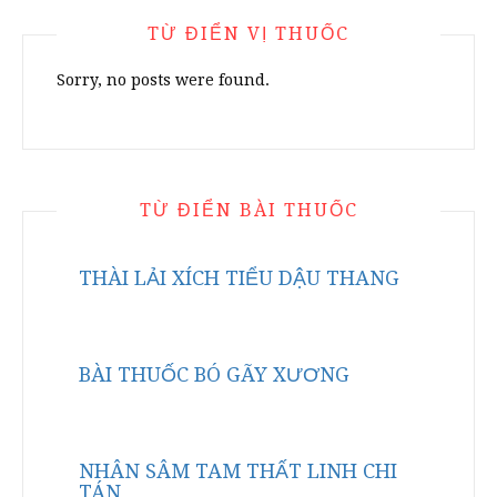
TỪ ĐIỂN VỊ THUỐC
Sorry, no posts were found.
TỪ ĐIỂN BÀI THUỐC
THÀI LẢI XÍCH TIỂU DẬU THANG
BÀI THUỐC BÓ GÃY XƯƠNG
NHÂN SÂM TAM THẤT LINH CHI
TÁN