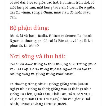
có mỏ dài, hơi eo giữa các hạt; hạt hình tròn dẹt, có
một lưng khum, mặt bụng tạo nên 1 cạnh lồi ở giữa,
dài 2,5-4mm, rộng 2-3mm, màu nâu đỏ hoặc màu
đen.
Bộ phận dùng:
Rễ củ, lá và hạt – Radix, Folium et Semen Raphani;
Người ta thường gọi Củ cải là Bặc căn; và hạt là Lai
phục tử, La bặc tử.
Nơi sống và thu hái:
Cải củ đã được trồng từ thời thượng cổ ở Trung Quốc
và ở Ai Cập. Do sự trồng trọt mà người ta đã tạo ra
những dạng và giống trồng khác nhau.
Ta thường trồng nhiều giống; giống sớm (40-50
ngày) như giống tứ thời; giống vừa (3 tháng) như
giống Tứ Liên, Quất Lâm, Thái Lan, số 8, số 9 VCTL
và giống muộn (120-150 ngày) như các giống Hải
Ninh, Trường Giang (Trung Quốc).