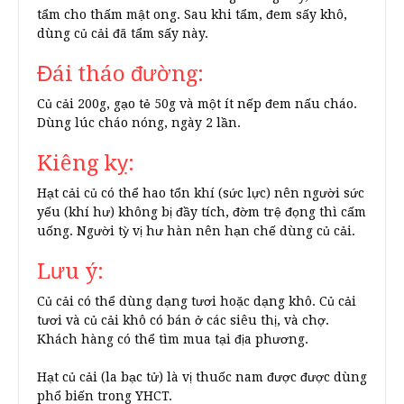
tẩm cho thấm mật ong. Sau khi tẩm, đem sấy khô,
dùng củ cải đã tẩm sấy này.
Đái tháo đường:
Củ cải 200g, gạo tẻ 50g và một ít nếp đem nấu cháo.
Dùng lúc cháo nóng, ngày 2 lần.
Kiêng kỵ:
Hạt cải củ có thể hao tổn khí (sức lực) nên người sức
yếu (khí hư) không bị đầy tích, đờm trệ đọng thì cấm
uống. Người tỳ vị hư hàn nên hạn chế dùng củ cải.
Lưu ý:
Củ cải có thể dùng dạng tươi hoặc dạng khô. Củ cải
tươi và củ cải khô có bán ở các siêu thị, và chợ.
Khách hàng có thể tìm mua tại địa phương.
Hạt củ cải (la bạc tử) là vị thuốc nam được được dùng
phổ biến trong YHCT.