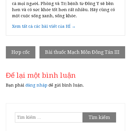
cả mọi người. Phòng và Trị bệnh từ Đông Y sẽ bền
hơn và có sức khỏe tốt hơn rất nhiều. Hãy cùng có
một cuộc sống xanh, sống khỏe.
Xem tất cả các bài viết của HÍ →
Điều
Hợp cốc
Bài thuốc Mạch Môn Đông Tán III
hướng
bài
Để lại một bình luận
viết
Bạn phải
đăng nhập
để gửi bình luận.
Tìm
kiếm
cho: