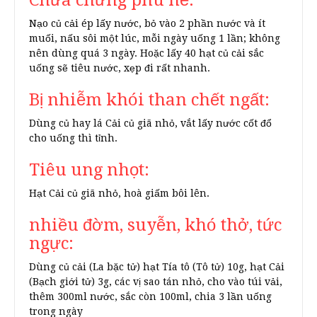
Chữa chứng phù nề:
Nạo củ cải ép lấy nước, bỏ vào 2 phần nước và ít
muối, nấu sôi một lúc, mỗi ngày uống 1 lần; không
nên dùng quá 3 ngày. Hoặc lấy 40 hạt củ cải sắc
uống sẽ tiêu nước, xẹp đi rất nhanh.
Bị nhiễm khói than chết ngất:
Dùng củ hay lá Cải củ giã nhỏ, vắt lấy nước cốt đổ
cho uống thì tỉnh.
Tiêu ung nhọt:
Hạt Cải củ giã nhỏ, hoà giấm bôi lên.
nhiều đờm, suyễn, khó thở, tức
ngực:
Dùng củ cải (La bặc tử) hạt Tía tô (Tô tử) 10g, hạt Cải
(Bạch giới tử) 3g, các vị sao tán nhỏ, cho vào túi vải,
thêm 300ml nước, sắc còn 100ml, chia 3 lần uống
trong ngày