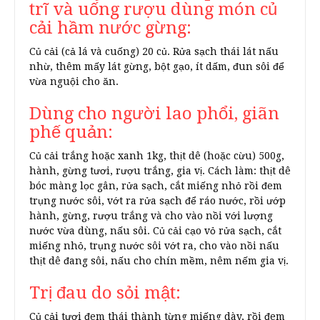
trĩ và uống rượu dùng món củ
cải hầm nước gừng:
Củ cải (cả lá và cuống) 20 củ. Rửa sạch thái lát nấu
nhừ, thêm mấy lát gừng, bột gạo, ít dấm, đun sôi để
vừa nguội cho ăn.
Dùng cho người lao phổi, giãn
phế quản:
Củ cải trắng hoặc xanh 1kg, thịt dê (hoặc cừu) 500g,
hành, gừng tươi, rượu trắng, gia vị. Cách làm: thịt dê
bóc màng lọc gân, rửa sạch, cắt miếng nhỏ rồi đem
trụng nước sôi, vớt ra rửa sạch để ráo nước, rồi ướp
hành, gừng, rượu trắng và cho vào nồi với lượng
nước vừa dùng, nấu sôi. Củ cải cạo vỏ rửa sạch, cắt
miếng nhỏ, trụng nước sôi vớt ra, cho vào nồi nấu
thịt dê đang sôi, nấu cho chín mềm, nêm nếm gia vị.
Trị đau do sỏi mật:
Củ cải tươi đem thái thành từng miếng dày, rồi đem