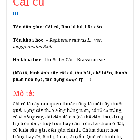
Cải củ
HÍ
Tên dân gian: Cải củ, Rau lú bú, bặc căn
Tên khoa học
: –
Raphanus sativus L., var.
longipinnatus Bail.
Họ khoa học:
thuộc họ Cải – Brassicaceae.
(Mô tả, hình ảnh cây cải củ, thu hái, chế biến, thành
phần hoá học, tác dụng dược lý
….)
Mô tả:
Cải củ là cây rau quen thuộc cũng là một cây thuốc
quý. Dạng cây thảo sống hằng năm, có rễ củ trắng,
có vị nồng cay, dài đến 40 cm (có thể đến 1m), dạng
trụ tròn dài, chuỳ tròn hay cầu tròn. Lá chụm ở đất,
có khía sâu gần đến gân chính. Chùm đứng; hoa
trắng hay đỏ; 6 nhị; 4 dài, 2 ngắn. Quả cải hình trụ