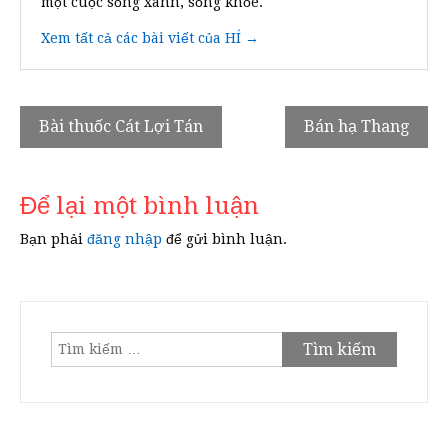
một cuộc sống xanh, sống khỏe.
Xem tất cả các bài viết của HÍ →
Điều
Bài thuốc Cát Lợi Tán
Bán hạ Thang
hướng
bài
Để lại một bình luận
viết
Bạn phải
đăng nhập
để gửi bình luận.
Tìm
kiếm
cho: