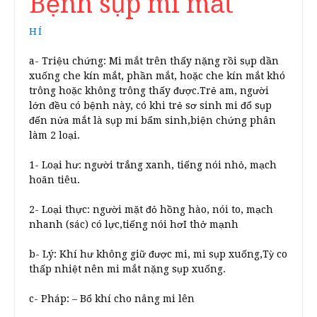
Bệnh sụp mi mắt
HÍ
a- Triệu chứng: Mi mắt trên thấy nặng rồi sụp dần
xuống che kín mắt, phần mắt, hoặc che kín mắt khó
trông hoặc không trông thấy được.Trẻ am, người
lớn đều có bệnh này, có khi trẻ sơ sinh mi đổ sụp
đến nửa mắt là sụp mi bẩm sinh,biện chứng phân
làm 2 loại.
1- Loại hư: người trắng xanh, tiếng nói nhỏ, mạch
hoãn tiêu.
2- Loại thực: người mặt đỏ hồng hào, nói to, mạch
nhanh (sác) có lực,tiếng nói hơI thở mạnh
b- Lý: Khí hư không giữ được mi, mi sụp xuống,Tỳ co
thấp nhiệt nên mi mắt nặng sụp xuống.
c- Pháp: – Bổ khí cho nâng mi lên