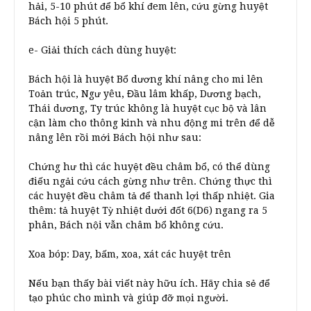
hải, 5-10 phút để bổ khí đem lên, cứu gừng huyệt
Bách hội 5 phút.
e- Giải thích cách dùng huyệt:
Bách hội là huyệt Bổ dương khí nâng cho mi lên
Toản trúc, Ngư yêu, Đầu lâm khấp, Dương bạch,
Thái dương, Ty trúc không là huyệt cục bộ và lân
cận làm cho thông kinh và nhu động mi trên để dễ
nâng lên rồi mới Bách hội như sau:
Chứng hư thì các huyệt đều châm bổ, có thể dùng
điếu ngải cứu cách gừng như trên. Chứng thực thì
các huyệt đều châm tả để thanh lợi thấp nhiệt. Gia
thêm: tả huyệt Tỳ nhiệt dưới đốt 6(D6) ngang ra 5
phân, Bách nội vẫn châm bổ không cứu.
Xoa bóp: Day, bấm, xoa, xát các huyệt trên
Nếu bạn thấy bài viết này hữu ích. Hãy chia sẻ để
tạo phúc cho mình và giúp đỡ mọi người.