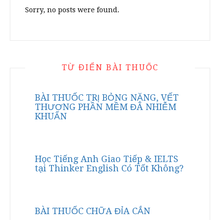
Sorry, no posts were found.
TỪ ĐIỂN BÀI THUỐC
BÀI THUỐC TRỊ BỎNG NẶNG, VẾT
THƯƠNG PHẦN MỀM ĐÃ NHIỄM
KHUẨN
Học Tiếng Anh Giao Tiếp & IELTS
tại Thinker English Có Tốt Không?
BÀI THUỐC CHỮA ĐỈA CẮN