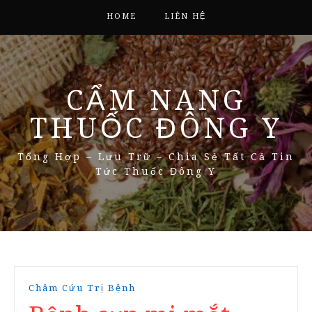
HOME
LIÊN HỆ
CẨM NANG
THUỐC ĐÔNG Y
Tổng Hợp – Lưu Trữ – Chia Sẻ Tất Cả Tin
Tức Thuốc Đông Y
Châm Cứu Trị Bệnh