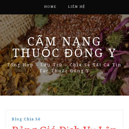
HOME
LIÊN HỆ
CẨM NANG
THUỐC ĐÔNG Y
Tổng Hợp – Lưu Trữ – Chia Sẻ Tất Cả Tin
Tức Thuốc Đông Y
Blog Chia Sẻ