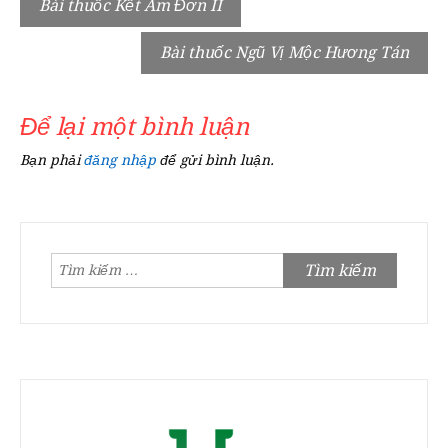
Điều
Bài thuốc Kết Âm Đơn II
hướng
Bài thuốc Ngũ Vị Mộc Hương Tán
bài
viết
Để lại một bình luận
Bạn phải
đăng nhập
để gửi bình luận.
Tìm
kiếm
cho: