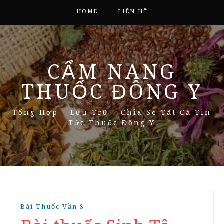
HOME
LIÊN HỆ
CẨM NANG
THUỐC ĐÔNG Y
Tổng Hợp – Lưu Trữ – Chia Sẻ Tất Cả Tin
Tức Thuốc Đông Y
Bài Thuốc Vần S