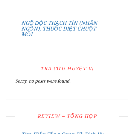
NGỘ ĐỘC THẠCH TÍN (NHÂN
NGỒN), THUỐC DIỆT CHUỘT –
MỐI
TRA CỨU HUYỆT VỊ
Sorry, no posts were found.
REVIEW – TỔNG HỢP