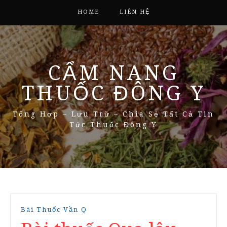
HOME
LIÊN HỆ
CẨM NANG
THUỐC ĐÔNG Y
Tổng Hợp – Lưu Trữ – Chia Sẻ Tất Cả Tin
Tức Thuốc Đông Y
Bài Thuốc Vần Q