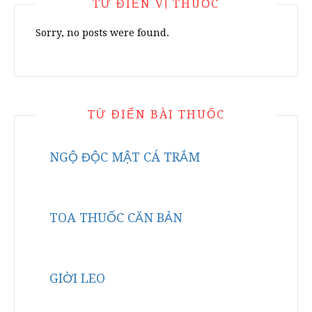
TỪ ĐIỂN VỊ THUỐC
Sorry, no posts were found.
TỪ ĐIỂN BÀI THUỐC
NGỘ ĐỘC MẬT CÁ TRẮM
TOA THUỐC CĂN BẢN
GIỜI LEO