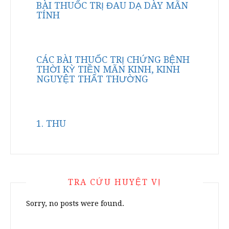
BÀI THUỐC TRỊ ĐAU DẠ DÀY MÃN
TÍNH
CÁC BÀI THUỐC TRỊ CHỨNG BỆNH
THỜI KỲ TIỀN MÃN KINH, KINH
NGUYỆT THẤT THƯỜNG
1. THU
TRA CỨU HUYỆT VỊ
Sorry, no posts were found.