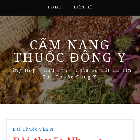
HOME
LIÊN HỆ
CẨM NANG
THUỐC ĐÔNG Y
Tổng Hợp – Lưu Trữ – Chia Sẻ Tất Cả Tin
Tức Thuốc Đông Y
Bài Thuốc Vần N