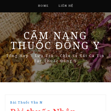
HOME
LIÊN HỆ
CẨM NANG
THUỐC ĐÔNG Y
Tổng Hợp – Lưu Trữ – Chia Sẻ Tất Cả Tin
Tức Thuốc Đông Y
Bài Thuốc Vần N