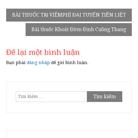
Điều
BÀI THUỐC TRỊ VIÊMPHÌ ĐẠI TUYẾN TIỀN LIỆT
hướng
Bài thuốc Khoát Đờm Định Cuồng Thang
bài
viết
Để lại một bình luận
Bạn phải
đăng nhập
để gửi bình luận.
Tìm
kiếm
cho: