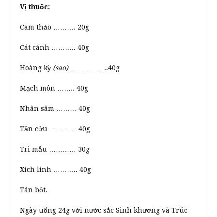
Vị thuốc:
Cam thảo ………. 20g
Cát cánh ……….. 40g
Hoàng kỳ
(sao)
……………..40g
Mạch môn …….. 40g
Nhân sâm ……… 40g
Tần cửu ………… 40g
Tri mẫu ………… 30g
Xích linh ……….. 40g
Tán bột.
Ngày uống 24g với nước sắc Sinh khương và Trúc