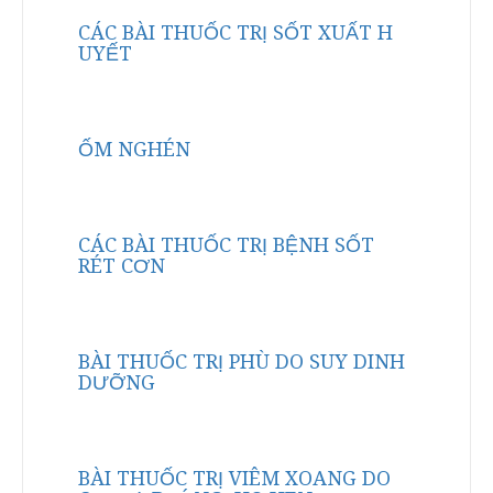
CÁC BÀI THUỐC TRỊ SỐT XUẤT H
UYẾT
ỐM NGHÉN
CÁC BÀI THUỐC TRỊ BỆNH SỐT
RÉT CƠN
BÀI THUỐC TRỊ PHÙ DO SUY DINH
DƯỠNG
BÀI THUỐC TRỊ VIÊM XOANG DO