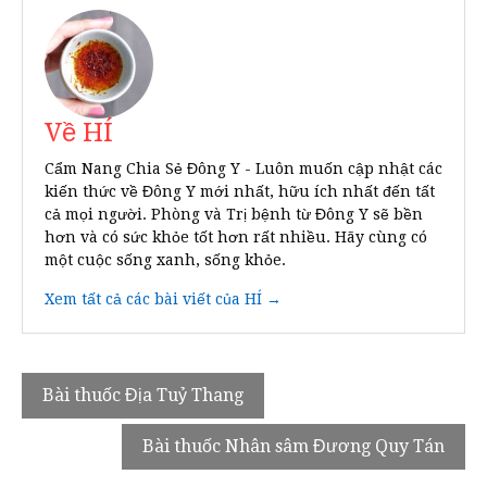
Về HÍ
Cẩm Nang Chia Sẻ Đông Y - Luôn muốn cập nhật các
kiến thức về Đông Y mới nhất, hữu ích nhất đến tất
cả mọi người. Phòng và Trị bệnh từ Đông Y sẽ bền
hơn và có sức khỏe tốt hơn rất nhiều. Hãy cùng có
một cuộc sống xanh, sống khỏe.
Xem tất cả các bài viết của HÍ →
Điều
Bài thuốc Địa Tuỷ Thang
hướng
Bài thuốc Nhân sâm Đương Quy Tán
bài