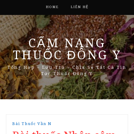
HOME
LIÊN HỆ
CẨM NANG
THUỐC ĐÔNG Y
Tổng Hợp – Lưu Trữ – Chia Sẻ Tất Cả Tin
Tức Thuốc Đông Y
Bài Thuốc Vần N