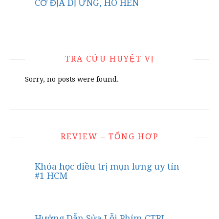
CƠ ĐỊA DỊ ỨNG, HO HEN
TRA CỨU HUYỆT VỊ
Sorry, no posts were found.
REVIEW – TỔNG HỢP
Khóa học điều trị mụn lưng uy tín
#1 HCM
Hướng Dẫn Sửa Lỗi Phím CTRL