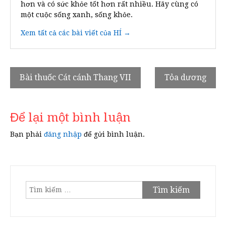
hơn và có sức khỏe tốt hơn rất nhiều. Hãy cùng có
một cuộc sống xanh, sống khỏe.
Xem tất cả các bài viết của HÍ →
Điều
Bài thuốc Cát cánh Thang VII
Tỏa dương
hướng
bài
Để lại một bình luận
viết
Bạn phải
đăng nhập
để gửi bình luận.
Tìm
kiếm
cho: