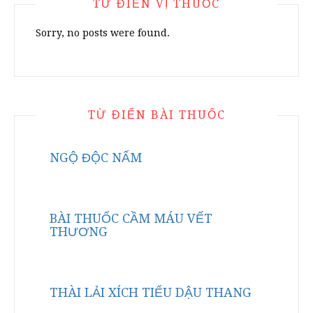
TỪ ĐIỂN VỊ THUỐC
Sorry, no posts were found.
TỪ ĐIỂN BÀI THUỐC
NGỘ ĐỘC NẤM
BÀI THUỐC CẦM MÁU VẾT
THƯƠNG
THÀI LẢI XÍCH TIỂU DẬU THANG