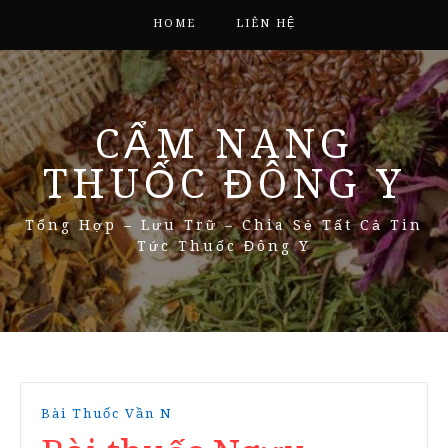
HOME
LIÊN HỆ
CẨM NANG
THUỐC ĐÔNG Y
Tổng Hợp – Lưu Trữ – Chia Sẻ Tất Cả Tin
Tức Thuốc Đông Y
Bài Thuốc Vần N