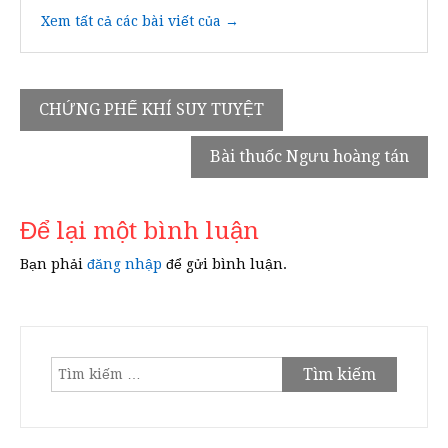
Xem tất cả các bài viết của →
Điều
CHỨNG PHẾ KHÍ SUY TUYỆT
hướng
Bài thuốc Ngưu hoàng tán
bài
viết
Để lại một bình luận
Bạn phải
đăng nhập
để gửi bình luận.
Tìm
kiếm
cho: