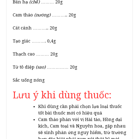
Bán hạ
(chế)
……… 20g
Cam thảo
(nướng)
……….. 20g
Cát cánh ……….. 20g
Tạo giác ………. 0,4g
Thạch cao ……… 20g
Tử tô diệp
(sao)
…………… 20g
Sắc uống nóng
Lưu ý khi dùng thuốc:
Khi dùng cần phải chọn lựa loại thuốc
tốt bài thuốc mới có hiệu quả
Cam thảo phản với vị Hải tảo, Hồng đại
kích, Cam toại và Nguyên hoa, gặp nhau
sẽ sinh phản ứng nguy hiểm, trừ trường