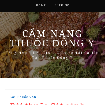
HOME
LIÊN HỆ
CẨM NANG
THUỐC ĐÔNG Y
Tổng Hợp – Lưu Trữ – Chia Sẻ Tất Cả Tin
Tức Thuốc Đông Y
Bài Thuốc Vần C