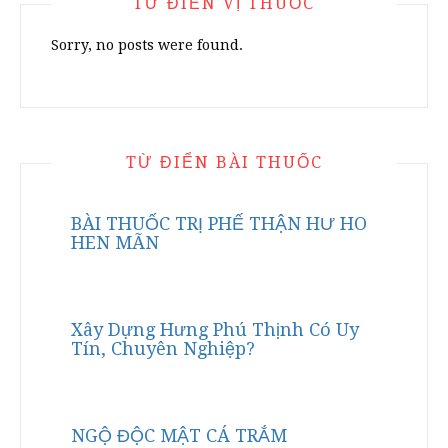
TỪ ĐIỂN VỊ THUỐC
Sorry, no posts were found.
TỪ ĐIỂN BÀI THUỐC
BÀI THUỐC TRỊ PHẾ THẬN HƯ HO
HEN MÃN
Xây Dựng Hưng Phú Thịnh Có Uy
Tín, Chuyên Nghiệp?
NGỘ ĐỘC MẬT CÁ TRẮM