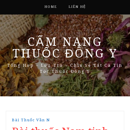
HOME
LIÊN HỆ
CẨM NANG
THUỐC ĐÔNG Y
Tổng Hợp – Lưu Trữ – Chia Sẻ Tất Cả Tin
Tức Thuốc Đông Y
Bài Thuốc Vần N