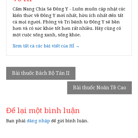
Cẩm Nang Chia Sẻ Đông Y - Luôn muốn cập nhật các
kiến thức về Đông Y mới nhất, hữu ích nhất đến tất
cả mọi người. Phòng và Trị bệnh từ Đông Y sẽ bền
hơn và có sức khỏe tốt hơn rất nhiều. Hãy cùng có
một cuộc sống xanh, sống khỏe.
Xem tất cả các bài viết của HÍ →
Điều
Bài thuốc Bách Bộ Tán II
hướng
Bài thuốc Noãn Tề Cao
bài
viết
Để lại một bình luận
Bạn phải
đăng nhập
để gửi bình luận.