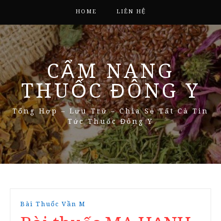
HOME
LIÊN HỆ
CẨM NANG
THUỐC ĐÔNG Y
Tổng Hợp – Lưu Trữ – Chia Sẻ Tất Cả Tin
Tức Thuốc Đông Y
Bài Thuốc Vần M