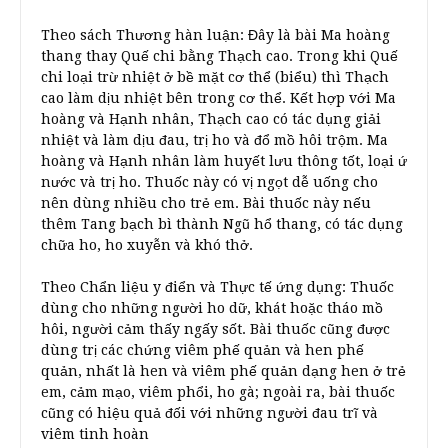
Theo sách Thương hàn luận: Đây là bài Ma hoàng
thang thay Quế chi bằng Thạch cao. Trong khi Quế
chi loại trừ nhiệt ở bề mặt cơ thể (biểu) thì Thạch
cao làm dịu nhiệt bên trong cơ thể. Kết hợp với Ma
hoàng và Hạnh nhân, Thạch cao có tác dụng giải
nhiệt và làm dịu đau, trị ho và đổ mồ hôi trộm. Ma
hoàng và Hạnh nhân làm huyết lưu thông tốt, loại ứ
nước và trị ho. Thuốc này có vị ngọt dễ uống cho
nên dùng nhiều cho trẻ em. Bài thuốc này nếu
thêm Tang bạch bì thành Ngũ hổ thang, có tác dụng
chữa ho, ho xuyễn và khó thở.
Theo Chẩn liệu y điển và Thực tế ứng dụng: Thuốc
dùng cho những người ho dữ, khát hoặc tháo mồ
hôi, người cảm thấy ngấy sốt. Bài thuốc cũng được
dùng trị các chứng viêm phế quản và hen phế
quản, nhất là hen và viêm phế quản dạng hen ở trẻ
em, cảm mạo, viêm phổi, ho gà; ngoài ra, bài thuốc
cũng có hiệu quả đối với những người đau trĩ và
viêm tinh hoàn