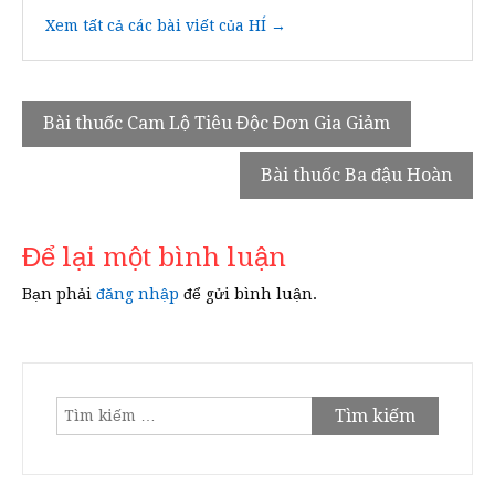
Xem tất cả các bài viết của HÍ →
Điều
Bài thuốc Cam Lộ Tiêu Độc Đơn Gia Giảm
hướng
Bài thuốc Ba đậu Hoàn
bài
viết
Để lại một bình luận
Bạn phải
đăng nhập
để gửi bình luận.
Tìm
kiếm
cho: