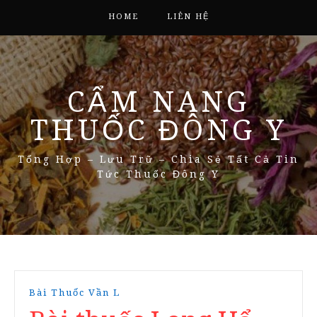
HOME
LIÊN HỆ
CẨM NANG
THUỐC ĐÔNG Y
Tổng Hợp – Lưu Trữ – Chia Sẻ Tất Cả Tin
Tức Thuốc Đông Y
Bài Thuốc Vần L