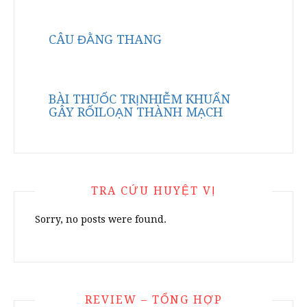
CÂU ĐẰNG THANG
BÀI THUỐC TRỊNHIỄM KHUẨN
GÂY RỐILOẠN THÀNH MẠCH
TRA CỨU HUYỆT VỊ
Sorry, no posts were found.
REVIEW – TỔNG HỢP