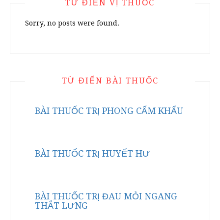
TỪ ĐIỂN VỊ THUỐC
Sorry, no posts were found.
TỪ ĐIỂN BÀI THUỐC
BÀI THUỐC TRỊ PHONG CẤM KHẨU
BÀI THUỐC TRỊ HUYẾT HƯ
BÀI THUỐC TRỊ ĐAU MỎI NGANG
THẮT LƯNG