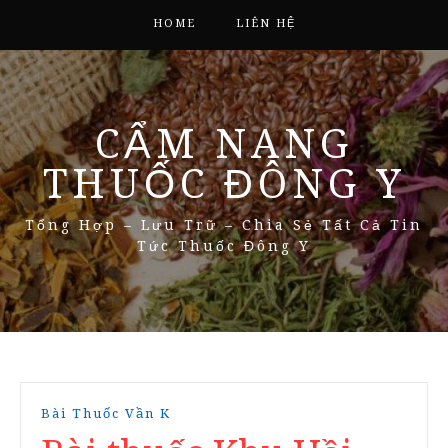
HOME
LIÊN HỆ
CẨM NANG
THUỐC ĐÔNG Y
Tổng Hợp – Lưu Trữ – Chia Sẻ Tất Cả Tin
Tức Thuốc Đông Y
Bài Thuốc Vần K