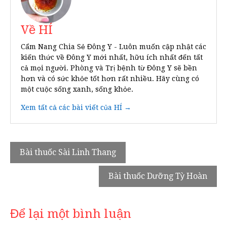
Về HÍ
Cẩm Nang Chia Sẻ Đông Y - Luôn muốn cập nhật các
kiến thức về Đông Y mới nhất, hữu ích nhất đến tất
cả mọi người. Phòng và Trị bệnh từ Đông Y sẽ bền
hơn và có sức khỏe tốt hơn rất nhiều. Hãy cùng có
một cuộc sống xanh, sống khỏe.
Xem tất cả các bài viết của HÍ →
Điều
Bài thuốc Sài Linh Thang
hướng
Bài thuốc Dưỡng Tỳ Hoàn
bài
viết
Để lại một bình luận