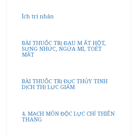
Ích trí nhân
BÀI THUỐC TRỊ ĐAU M ẮT HỘT,
SƯNG NHỨC, NGỨA MI, TOÉT
MẮT
BÀI THUỐC TRỊ ĐỤC THỦY TINH
DỊCH THỊ LỰC GIẢM
4. MẠCH MÔN ĐỘC LỰC CHỈ THIÊN
THANG