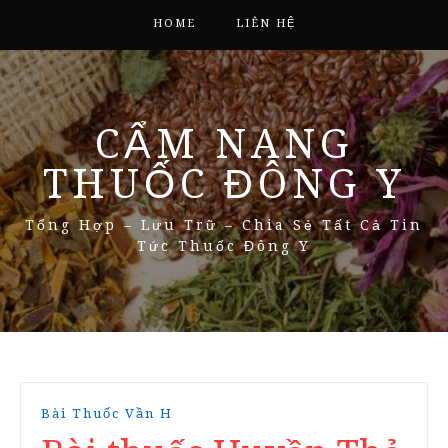
HOME
LIÊN HỆ
CẨM NANG
THUỐC ĐÔNG Y
Tổng Hợp – Lưu Trữ – Chia Sẻ Tất Cả Tin
Tức Thuốc Đông Y
Bài Thuốc Vần H