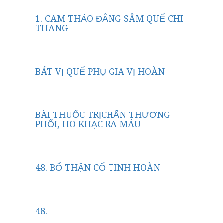
1. CAM THẢO ĐẲNG SÂM QUẾ CHI
THANG
BÁT VỊ QUẾ PHỤ GIA VỊ HOÀN
BÀI THUỐC TRỊCHẤN THƯƠNG
PHỔI, HO KHẠC RA MÁU
48. BỔ THẬN CỐ TINH HOÀN
48.