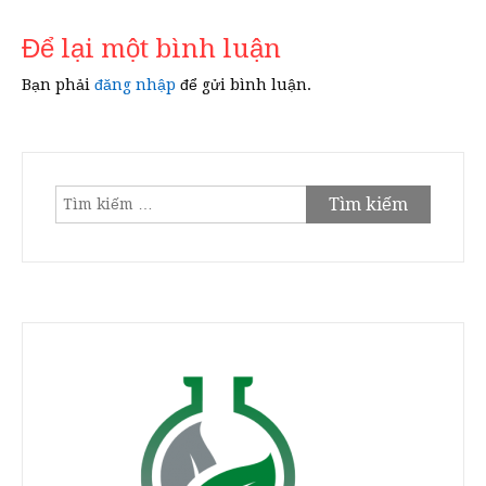
viết
Để lại một bình luận
Bạn phải
đăng nhập
để gửi bình luận.
Tìm
kiếm
cho: