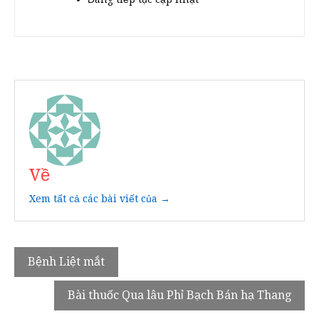
Về
Xem tất cả các bài viết của →
Điều
Bệnh Liệt mắt
hướng
Bài thuốc Qua lâu Phỉ Bạch Bán hạ Thang
bài