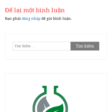
viết
Để lại một bình luận
Bạn phải
đăng nhập
để gửi bình luận.
Tìm
kiếm
cho: