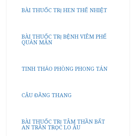
BÀI THUỐC TRỊ HEN THỂ NHIỆT
BÀI THUỐC TRỊ BỆNH VIÊM PHẾ
QUẢN MÃN
TINH THẢO PHÒNG PHONG TÁN
CÂU ĐẰNG THANG
BÀI THUỐC TRỊ TÂM THẦN BẤT
AN TRẰN TRỌC LO ÂU