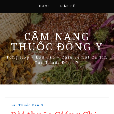
HOME
LIÊN HỆ
CẨM NANG
THUỐC ĐÔNG Y
Tổng Hợp – Lưu Trữ – Chia Sẻ Tất Cả Tin
Tức Thuốc Đông Y
Bài Thuốc Vần G