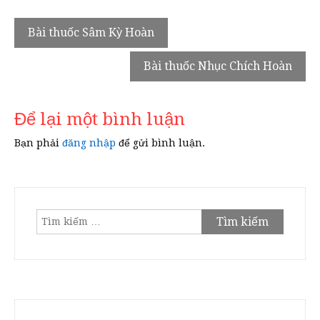
Điều
Bài thuốc Sâm Kỳ Hoàn
hướng
Bài thuốc Nhục Chích Hoàn
bài
viết
Để lại một bình luận
Bạn phải
đăng nhập
để gửi bình luận.
Tìm
kiếm
cho: