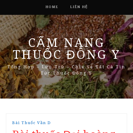
HOME
LIÊN HỆ
CẨM NANG
THUỐC ĐÔNG Y
Tổng Hợp – Lưu Trữ – Chia Sẻ Tất Cả Tin
Tức Thuốc Đông Y
Bài Thuốc Vần D