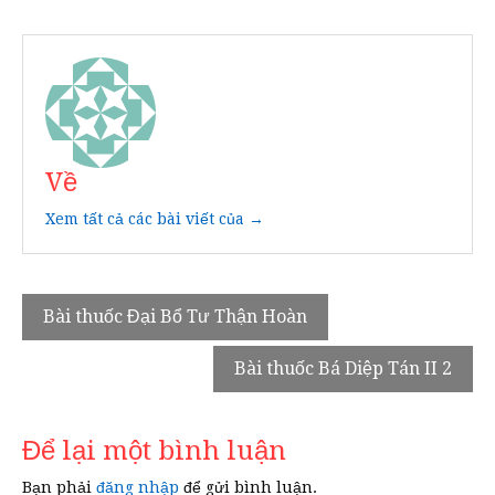
Về
Xem tất cả các bài viết của →
Điều
Bài thuốc Đại Bổ Tư Thận Hoàn
hướng
Bài thuốc Bá Diệp Tán II 2
bài
viết
Để lại một bình luận
Bạn phải
đăng nhập
để gửi bình luận.