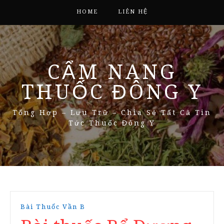
HOME
LIÊN HỆ
CẨM NANG
THUỐC ĐÔNG Y
Tổng Hợp – Lưu Trữ – Chia Sẻ Tất Cả Tin
Tức Thuốc Đông Y
Bài Thuốc Vần B