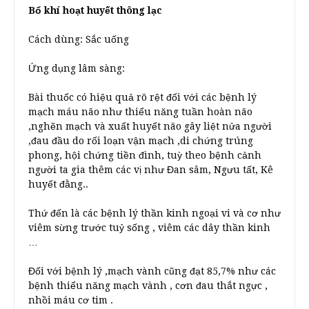
Bổ khí hoạt huyết thông lạc
Cách dùng: Sắc uống
Ứng dụng lâm sàng:
Bài thuốc có hiệu quả rõ rệt đối với các bệnh lý
mạch máu não như thiểu năng tuần hoàn não
,nghẽn mạch và xuất huyết não gây liệt nửa người
,đau đầu do rối loạn vận mạch ,di chứng trúng
phong, hội chứng tiền đình, tuỳ theo bệnh cảnh
người ta gia thêm các vị như Đan sâm, Ngưu tất, Kê
huyết đằng..
Thứ đến là các bệnh lý thần kinh ngoại vi và cơ như
viêm sừng trước tuỷ sống , viêm các dây thần kinh
…
Đối với bệnh lý ,mạch vành cũng đạt 85,7% như các
bệnh thiểu năng mạch vành , cơn đau thắt ngực ,
nhồi máu cơ tim .