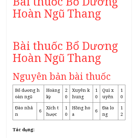
Bài thuốc Bổ Dương
Hoàn Ngũ Thang
Bài thuốc Bổ Dương
Hoàn Ngũ Thang
Nguyên bản bài thuốc
Bổ dương h
Hoàng
2
Xuyên k
1
Qui x
1
oàn ngũ
kỳ
0
hung
0
uyên
0
Đào nhâ
Xích t
1
Hồng ho
Địa lo
1
6
6
n
hược
0
a
ng
2
Tác dụng: