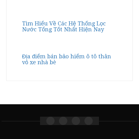
Tìm Hiểu Về Các Hệ Thống Lọc
Nước Tổng Tốt Nhất Hiện Nay
Địa điểm bán bảo hiểm ô tô thân
vỏ xe nhà bè