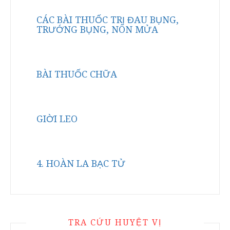
CÁC BÀI THUỐC TRỊ ĐAU BỤNG,
TRƯỚNG BỤNG, NÔN MỬA
BÀI THUỐC CHỮA
GIỜI LEO
4. HOÀN LA BẠC TỬ
TRA CỨU HUYỆT VỊ