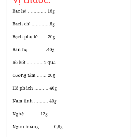
Bạc hà …………. 16g
Bạch chỉ ………….8g
Bạch phụ tử ……20g
Bán hạ ………….40g
Bồ kết …………1 quả
Cương tằm ……. 20g
Hổ phách ………. 40g
Nam tinh ………. 40g
Nghệ ………..12g
Ngưu hoàng ……… 0,8g