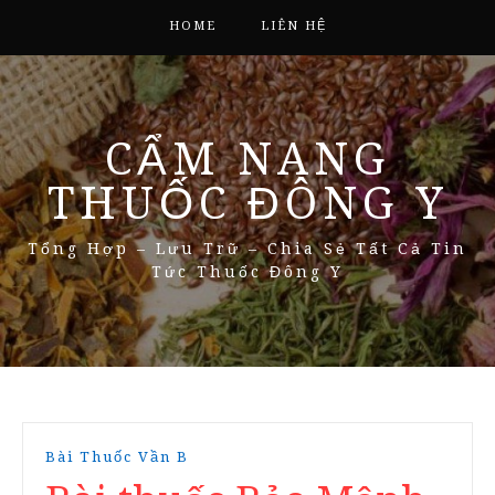
HOME
LIÊN HỆ
CẨM NANG
THUỐC ĐÔNG Y
Tổng Hợp – Lưu Trữ – Chia Sẻ Tất Cả Tin
Tức Thuốc Đông Y
Bài Thuốc Vần B