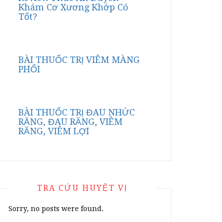
Khám Cơ Xương Khớp Có
Tốt?
BÀI THUỐC TRỊ VIÊM MÀNG
PHỔI
BÀI THUỐC TRỊ ĐAU NHỨC
RĂNG, ĐAU RĂNG, VIÊM
RĂNG, VIÊM LỢI
TRA CỨU HUYỆT VỊ
Sorry, no posts were found.