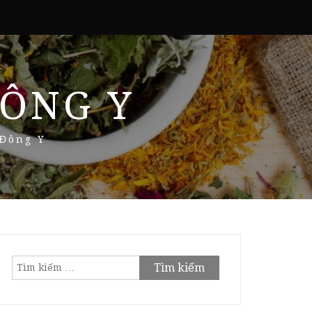
ÔNG Y
 Đông Y
Tìm
kiếm
cho: