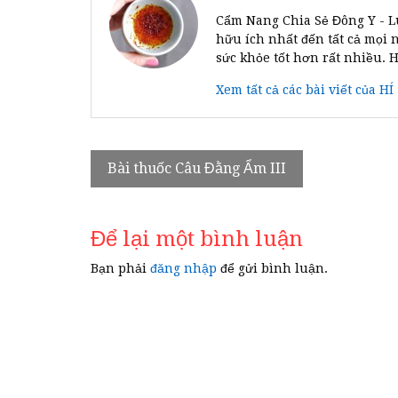
Cẩm Nang Chia Sẻ Đông Y - L
hữu ích nhất đến tất cả mọi 
sức khỏe tốt hơn rất nhiều. 
Xem tất cả các bài viết của HÍ
Điều
Bài thuốc Câu Đằng Ẩm III
hướng
bài
Để lại một bình luận
viết
Bạn phải
đăng nhập
để gửi bình luận.