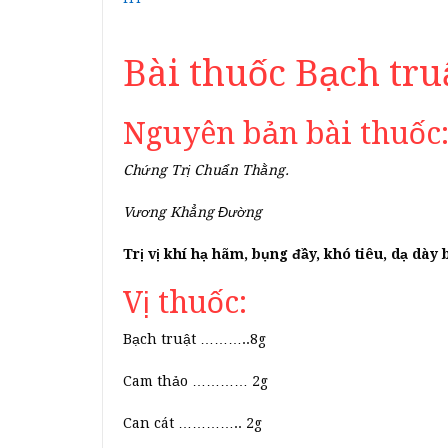
Bài thuốc Bạch tr
Nguyên bản bài thuốc
Chứng Trị Chuẩn Thằng.
Vương Khẳng Đường
Trị vị khí hạ hãm, bụng đầy, khó tiêu, dạ dày 
Vị thuốc:
Bạch truật ………..8g
Cam thảo ………… 2g
Can cát ………….. 2g