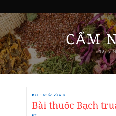
CẨM 
Tổng H
Bài Thuốc Vần B
Bài thuốc Bạch tr
HÍ