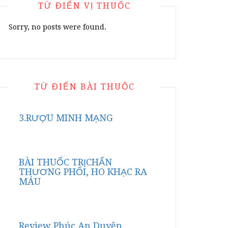
TỪ ĐIỂN VỊ THUỐC
Sorry, no posts were found.
TỪ ĐIỂN BÀI THUỐC
3.RƯỢU MINH MẠNG
BÀI THUỐC TRỊCHẤN
THƯƠNG PHỔI, HO KHẠC RA
MÁU
Review Phúc An Duyên