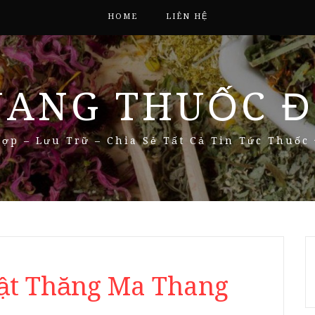
HOME
LIÊN HỆ
NANG THUỐC Đ
ợp – Lưu Trữ – Chia Sẻ Tất Cả Tin Tức Thuốc
uật Thăng Ma Thang