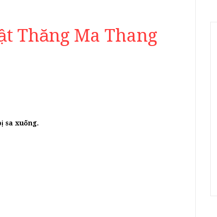
uật Thăng Ma Thang
:
bị sa xuống.