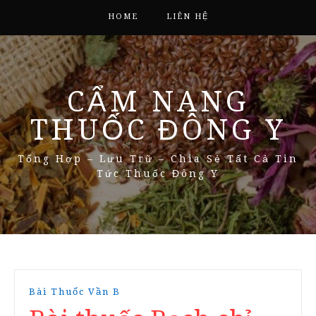
HOME
LIÊN HỆ
CẨM NANG
THUỐC ĐÔNG Y
Tổng Hợp – Lưu Trữ – Chia Sẻ Tất Cả Tin
Tức Thuốc Đông Y
Bài Thuốc Vần B