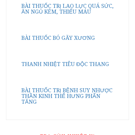
BÀI THUỐC TRỊ LAO LỰC QUÁ SỨC,
ĂN NGỦ KÉM, THIẾU MÁU
BÀI THUỐC BÓ GÃY XƯƠNG
THANH NHIỆT TIÊU ĐỘC THANG
BÀI THUỐC TRỊ BỆNH SUY NHƯỢC
THẦN KINH THỂ HƯNG PHẤN
TĂNG