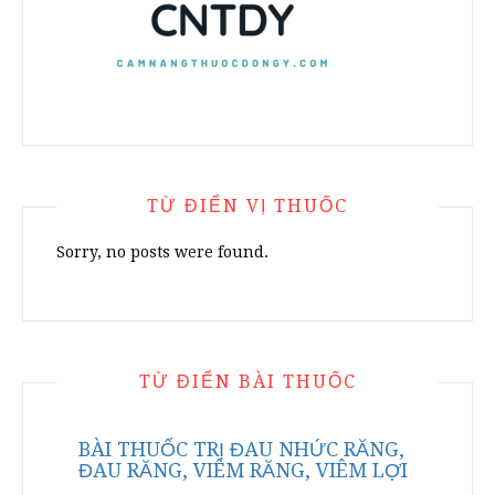
TỪ ĐIỂN VỊ THUỐC
Sorry, no posts were found.
TỪ ĐIỂN BÀI THUỐC
BÀI THUỐC TRỊ ĐAU NHỨC RĂNG,
ĐAU RĂNG, VIÊM RĂNG, VIÊM LỢI