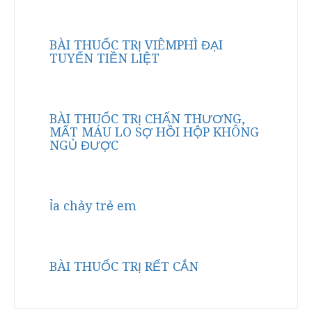
BÀI THUỐC TRỊ VIÊMPHÌ ĐẠI
TUYẾN TIỀN LIỆT
BÀI THUỐC TRỊ CHẤN THƯƠNG,
MẤT MÁU LO SỢ HỒI HỘP KHÔNG
NGỦ ĐƯỢC
Ỉa chảy trẻ em
BÀI THUỐC TRỊ RẾT CẮN