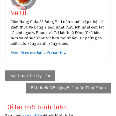
Về HÍ
Cẩm Nang Chia Sẻ Đông Y - Luôn muốn cập nhật các
kiến thức về Đông Y mới nhất, hữu ích nhất đến tất
cả mọi người. Phòng và Trị bệnh từ Đông Y sẽ bền
hơn và có sức khỏe tốt hơn rất nhiều. Hãy cùng có
một cuộc sống xanh, sống khỏe.
Xem tất cả các bài viết của HÍ →
Điều
Bài thuốc Cơ Ủy Tán
hướng
Bài thuốc Yếu Quyết Thuận Thai Hoàn
bài
viết
Để lại một bình luận
Bạn phải
đăng nhập
để gửi bình luận.