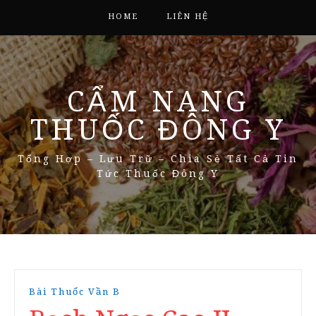
HOME
LIÊN HỆ
CẨM NANG
THUỐC ĐÔNG Y
Tổng Hợp – Lưu Trữ – Chia Sẻ Tất Cả Tin
Tức Thuốc Đông Y
Bài Thuốc Vần B