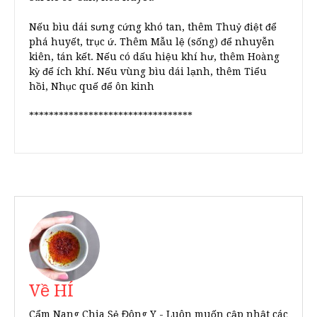
Nếu bìu dái sưng cứng khó tan, thêm Thuỷ điệt để
phá huyết, trục ứ. Thêm Mẫu lệ (sống) để nhuyễn
kiên, tán kết. Nếu có dấu hiệu khí hư, thêm Hoàng
kỳ để ích khí. Nếu vùng bìu dái lạnh, thêm Tiểu
hồi, Nhục quế để ôn kinh
*********************************
Về HÍ
Cẩm Nang Chia Sẻ Đông Y - Luôn muốn cập nhật các