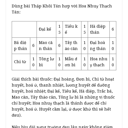
Dùng bài Thập Khôi Tán hợp với Hoa Nhuỵ Thạch
Tán:
1
Tiểu k
1
Hà diệp
Đại kế
6
5
ế
5
thán
Bá diệ
Mao că
Tây th
1
Đại hoà
1
6
6
p thán
n thán
ảo căn
0
ng thán
0
1
Tông lư
1
Mẫu đ
1
Hoa nhu
1
Chi tử
0
bì
0
ơn bì
0
ỵ thạch
0
Giải thích bài thuốc: Đại hoàng, Đơn bì, Chi tử hoạt
huyết, hoá ứ, thanh nhiệt, lương huyết để dưỡng
huyết, hoá nhiệt; Đại kế, Tiểu kế, Hà diệp, Trắc bá,
Mao căn, Tây thảo căn, Tông lư bì là những vị thuốc
chỉ huyết; Hoa nhuỵ thạch là thánh dược để chỉ
huyết, hoá ứ. Huyết cầm lại, ứ được khứ thì sẽ hết
đau).
Nếu bìu dái sưng trướng đau lâu ngày không giảm,