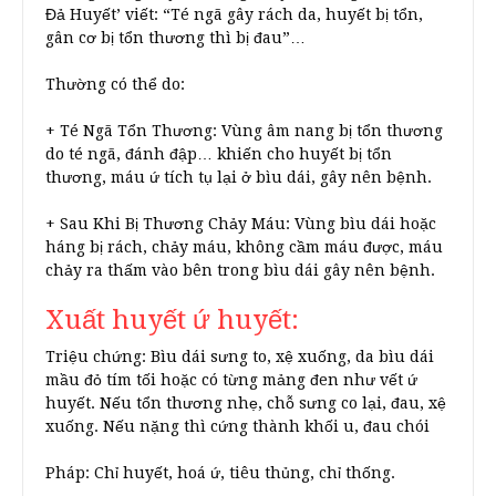
Đả Huyết’ viết: “Té ngã gây rách da, huyết bị tổn,
gân cơ bị tổn thương thì bị đau”…
Thường có thể do:
+ Té Ngã Tổn Thương: Vùng âm nang bị tổn thương
do té ngã, đánh đập… khiến cho huyết bị tổn
thương, máu ứ tích tụ lại ở bìu dái, gây nên bệnh.
+ Sau Khi Bị Thương Chảy Máu: Vùng bìu dái hoặc
háng bị rách, chảy máu, không cầm máu được, máu
chảy ra thấm vào bên trong bìu dái gây nên bệnh.
Xuất huyết ứ huyết:
Triệu chứng: Bìu dái sưng to, xệ xuống, da bìu dái
mầu đỏ tím tối hoặc có từng mảng đen như vết ứ
huyết. Nếu tổn thương nhẹ, chỗ sưng co lại, đau, xệ
xuống. Nếu nặng thì cứng thành khối u, đau chói
Pháp: Chỉ huyết, hoá ứ, tiêu thủng, chỉ thống.