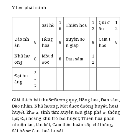
Y học phát minh
1
1
Qui đ
1
Sài hồ
Thiên hoa
6
2
ầu
2
Đào nh
Hồng
Xuyên sơ
Cam t
8
8
8
8
ân
hoa
n giáp
hảo
Nhũ hư
Một d
1
8
8
Đan sâm
ơng
ược
2
3
Đại ho
-
àng
5
Giải thích bài thuốc:Đương quy, Hồng hoa, Đan sâm,
Đào nhân, Nhũ hương, Một dược dưỡng huyết, hoạt
huyết, khứ ứ, sinh tân; Xuyên sơn giáp phá ứ, thông
lạc; Đại hoàng khu trừ bại huyết; Thiên hoa phấn
nhuận táo, tán kết; Cam thảo hoãn cấp chỉ thống;
Sài hồ sơ Can, hoà huyết.