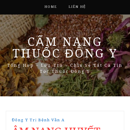
HOME
LIÊN HỆ
CẨM NANG
THUỐC ĐÔNG Y
Tổng Hợp – Lưu Trữ – Chia Sẻ Tất Cả Tin
Tức Thuốc Đông Y
Đông Y Trị Bệnh Vần A