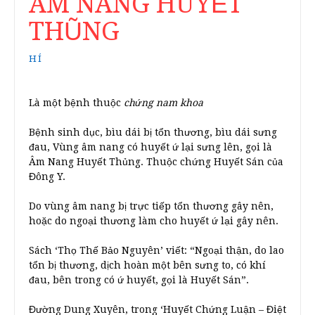
ÂM NANG HUYẾT
THŨNG
HÍ
Là một bệnh thuộc
chứng nam khoa
Bệnh sinh dục, bìu dái bị tổn thương, bìu dái sưng
đau, Vùng âm nang có huyết ứ lại sưng lên, gọi là
Âm Nang Huyết Thủng. Thuộc chứng Huyết Sán của
Đông Y.
Do vùng âm nang bị trực tiếp tổn thương gây nên,
hoặc do ngoại thương làm cho huyết ứ lại gây nên.
Sách ‘Thọ Thế Bảo Nguyên’ viết: “Ngoại thận, do lao
tổn bị thương, dịch hoàn một bên sưng to, có khí
đau, bên trong có ứ huyết, gọi là Huyết Sán”.
Đường Dung Xuyên, trong ‘Huyết Chứng Luận – Điệt