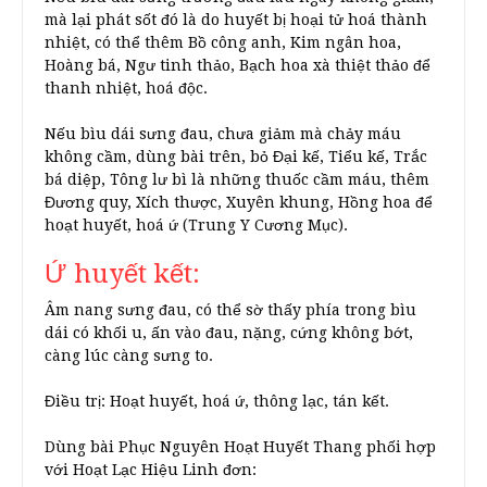
mà lại phát sốt đó là do huyết bị hoại tử hoá thành
nhiệt, có thể thêm Bồ công anh, Kim ngân hoa,
Hoàng bá, Ngư tinh thảo, Bạch hoa xà thiệt thảo để
thanh nhiệt, hoá độc.
Nếu bìu dái sưng đau, chưa giảm mà chảy máu
không cầm, dùng bài trên, bỏ Đại kế, Tiểu kế, Trắc
bá diệp, Tông lư bì là những thuốc cầm máu, thêm
Đương quy, Xích thược, Xuyên khung, Hồng hoa để
hoạt huyết, hoá ứ (Trung Y Cương Mục).
Ứ huyết kết:
Âm nang sưng đau, có thể sờ thấy phía trong bìu
dái có khối u, ấn vào đau, nặng, cứng không bớt,
càng lúc càng sưng to.
Điều trị: Hoạt huyết, hoá ứ, thông lạc, tán kết.
Dùng bài Phục Nguyên Hoạt Huyết Thang phối hợp
với Hoạt Lạc Hiệu Linh đơn: