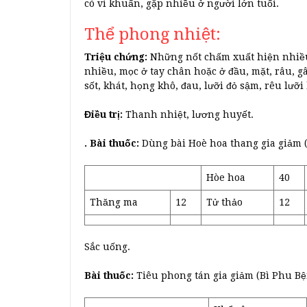
có vi khuẩn, gặp nhiều ở người lớn tuổi.
Thể phong nhiệt:
Triệu chứng:
Những nốt chấm xuất hiện nhiều,
nhiều, mọc ở tay chân hoặc ở đầu, mặt, râu, g
sốt, khát, họng khô, đau, lưỡi đỏ sậm, rêu lưỡ
Điều trị:
Thanh nhiệt, lương huyết.
. Bài thuốc:
Dùng bài Hoè hoa thang gia giảm 
Hòe hoa
40
Thăng ma
12
Tử thảo
12
Sắc uống.
Bài thuốc:
Tiêu phong tán gia giảm (Bì Phu B