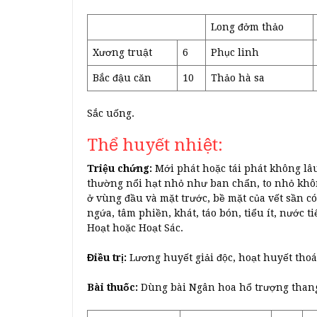
Long đởm thảo
Xương truật
6
Phục linh
Bắc đậu căn
10
Thảo hà sa
Sắc uống.
Thể huyết nhiệt:
Triệu chứng:
Mới phát hoặc tái phát không lâ
thường nổi hạt nhỏ như ban chẩn, to nhỏ khôn
ở vùng đầu và mặt trước, bề mặt của vết sần c
ngứa, tâm phiền, khát, táo bón, tiểu ít, nước 
Hoạt hoặc Hoạt Sác.
Điều trị:
Lương huyết giải độc, hoạt huyết thoá
Bài thuốc:
Dùng bài Ngân hoa hổ trượng thang