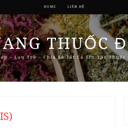
HOME
LIÊN HỆ
NANG THUỐC Đ
ợp – Lưu Trữ – Chia Sẻ Tất Cả Tin Tức Thuốc
IS)