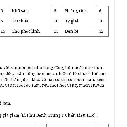
6
Khổ sâm
6
Hoàng cầm
6
6
Trạch tả
10
Tỳ giải
10
15
Thổ phục linh
15
Đan bì
12
u, vết sần nổi lên như dạng đồng tiền hoặc như bùn,
g đều, mầu hồng tươi, mọc nhiều ở tứ chi, có thể mọc
ó mầu trắng đục, khô, vỡ nát có khi có rướm máu, kèm
tiểu vàng, lưỡi đỏ sậm, rêu lưỡi hơi vàng, mạch Huyền
i ban.
 gia giảm (Bì Phu Bệnh Trung Y Chẩn Liệu Học):