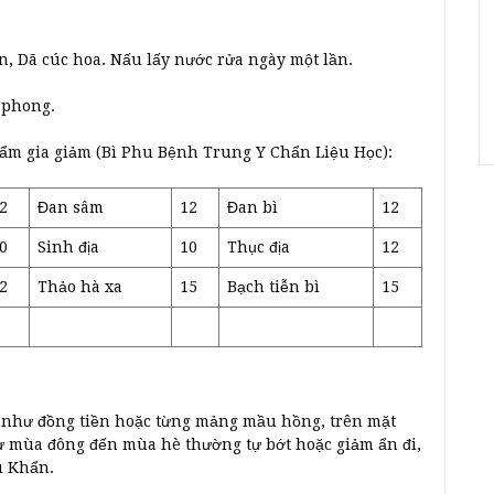
n, Dã cúc hoa. Nấu lấy nước rửa ngày một lần.
 phong.
m gia giảm (Bì Phu Bệnh Trung Y Chẩn Liệu Học):
2
Đan sâm
12
Đan bì
12
0
Sinh địa
10
Thục địa
12
2
Thảo hà xa
15
Bạch tiễn bì
15
 như đồng tiền hoặc từng mảng mầu hồng, trên mặt
ừ mùa đông đến mùa hè thường tự bớt hoặc giảm ẩn đi,
ù Khẩn.