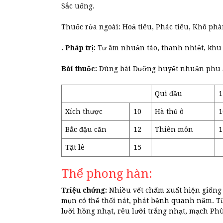
Sắc uống.
Thuốc rửa ngoài: Hoả tiêu, Phác tiêu, Khô phà
. Pháp trị:
Tư âm nhuận táo, thanh nhiệt, khu
Bài thuốc:
Dùng bài Dưỡng huyết nhuận phu ẩ
Qui đầu
1
Xích thược
10
Hà thủ ô
1
Bắc đậu căn
12
Thiên môn
1
Tật lê
15
Thể phong hàn:
Triệu chứng:
Nhiều vết chấm xuất hiện giống
mụn có thể thối nát, phát bệnh quanh năm. T
lưỡi hồng nhạt, rêu lưỡi trắng nhạt, mạch Ph