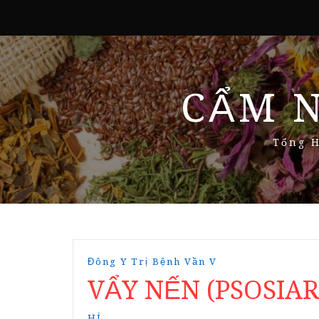
CẨM 
Tổng H
Đông Y Trị Bệnh Vần V
VẨY NẾN (PSOSIAR
HÍ