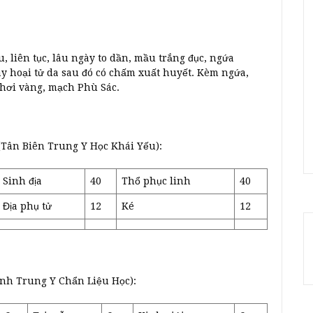
 liên tục, lâu ngày to dần, mầu trắng đục, ngứa
ây hoại tử da sau đó có chấm xuất huyết. Kèm ngứa,
i hơi vàng, mạch Phù Sác.
(Tân Biên Trung Y Học Khái Yếu):
Sinh địa
40
Thổ phục linh
40
Địa phụ tử
12
Ké
12
ệnh Trung Y Chẩn Liệu Học):