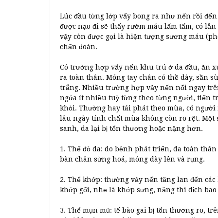
Lúc đầu từng lớp vẩy bong ra như nến rồi đế
được nạo đi sẽ thấy rướm máu lấm tấm, có lẫn c
vậy còn được gọi là hiện tượng sương máu (phé
chẩn đoán.
Có trường hợp vẩy nến khu trú ở da đầu, ăn xu
ra toàn thân. Móng tay chân có thề dày, sần s
trắng. Nhiều trường hợp vảy nến nổi ngay trên 
ngứa ít nhiều tuỳ từng theo từng người, tiến tr
khỏi. Thường hay tái phát theo mùa, có ngườ
lâu ngày tính chất mùa không còn rõ rệt. Một 
sanh, da lại bị tổn thương hoặc nặng hơn.
1. Thể đỏ da: do bệnh phát triển, da toàn thân 
bàn chân sừng hoá, móng dày lên và rụng.
2. Thể khớp: thường vảy nến tăng lan đến các
khớp gối, nhẹ là khớp sưng, nặng thì dịch ba
3. Thể mụn mủ: tế bào gai bị tổn thương rõ, 