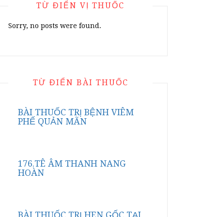
TỪ ĐIỂN VỊ THUỐC
Sorry, no posts were found.
TỪ ĐIỂN BÀI THUỐC
BÀI THUỐC TRỊ BỆNH VIÊM
PHẾ QUẢN MÃN
176.TÊ ÂM THANH NANG
HOÀN
BÀI THUỐC TRỊ HEN GỐC TẠI