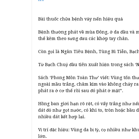
Bài thuốc chữa bệnh vảy nến hiệu quả
Bệnh thường phát về mùa Đông, ở da đầu và mặt
thể kèm theo sưng đau các khớp tay chân.
Còn gọi là Ngân Tiêu Bệnh, Tùng Bì Tiễn, Bạc
Từ Bạch Chuỷ đầu tiên xuất hiện trong sách ‘
Sách ‘Phong Môn Toàn Thư’ viết: Vùng tổn th
ngoài mầu trắng, châm kim vào không chảy ra
phát ra ở cơ thể rồi sau đó phát ở mặt”.
Hồng ban giới hạn rõ rệt, có vẩy trắng như nế
dát đỏ như gọt nước, có khi to, tròn hoặc bầu
nhiều dát kết hợp lại.
Vị trí đặc hiệu: Vùng da bị tỳ, cọ nhiều như 
lớn.