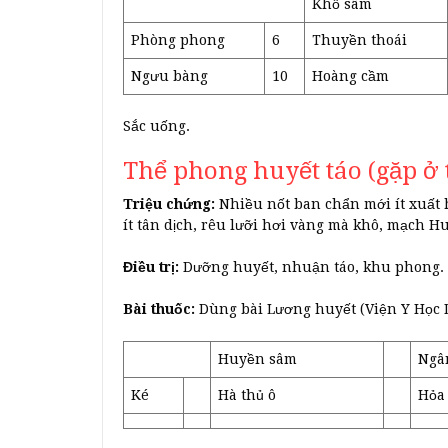
Khổ sâm
Phòng phong
6
Thuyền thoái
Ngưu bàng
10
Hoàng cầm
Sắc uống.
Thể phong huyết táo (gặp ở 
Triệu chứng:
Nhiều nốt ban chẩn mới ít xuất h
ít tân dịch, rêu lưỡi hơi vàng mà khô, mạch H
Điều trị:
Dưỡng huyết, nhuận táo, khu phong.
Bài thuốc:
Dùng bài Lương huyết (Viện Y Học 
Huyền sâm
Ngâ
Ké
Hà thủ ô
Hỏa