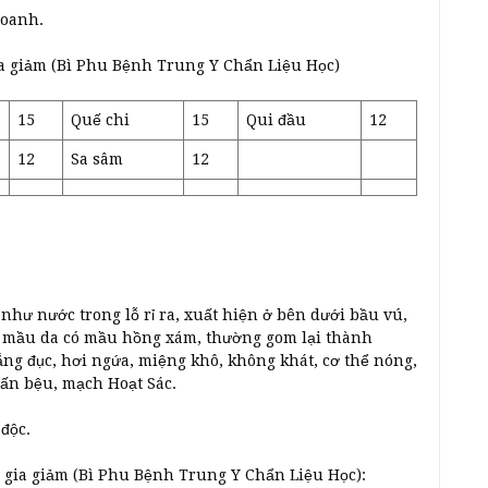
doanh.
a giảm (Bì Phu Bệnh Trung Y Chẩn Liệu Học)
15
Quế chi
15
Qui đầu
12
12
Sa sâm
12
hư nước trong lỗ rỉ ra, xuất hiện ở bên dưới bầu vú,
c, mầu da có mầu hồng xám, thường gom lại thành
g đục, hơi ngứa, miệng khô, không khát, cơ thể nóng,
gấn bệu, mạch Hoạt Sác.
 độc.
 gia giảm (Bì Phu Bệnh Trung Y Chẩn Liệu Học):