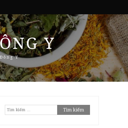
ÔNG Y
 Đông Y
Tìm
kiếm
cho: