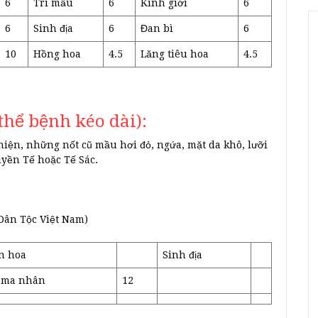
6
Tri mẫu
6
Kinh giới
6
6
Sinh địa
6
Đan bì
6
10
Hồng hoa
4.5
Lăng tiêu hoa
4.5
thể bệnh kéo dài):
iện, những nốt cũ mầu hơi đỏ, ngứa, mặt da khô, lưỡi
uyền Tế hoặc Tế Sác.
Dân Tộc Việt Nam)
n hoa
Sinh địa
 ma nhân
12