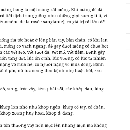
n màng bong là một màng rất mỏng. Khi màng đó đã
ả tiết dịch trong giống như những giọt sương li ti, vì
nomène de la rosée sanglante), có giá trị rất lớn để
ống rìa tóc hoặc ở lòng bàn tay, bàn chân, có khi lan
ùi, móng có vạch ngang, dễ gãy dưới móng có chứa bột
các vết sẹo, vết sượt da, vết mổ, vết tiêm. Bệnh gây
iển từng đợt, lúc ổn định, lúc vượng, có lúc tự nhiên
i nặng về mùa hè, có người nặng về mùa đông. Bệnh
số ít phụ nữ lúc mang thai bệnh nhẹ hoặc hết, sau
đỏ, sưng, tróc vảy, kèm phát sốt, các khớp đau, lòng
 khớp lớn nhỏ như khớp ngón, khớp cổ tay, cổ chân,
o khớp xương huỷ hoại, khớp dị dạng.
trên tổn thương vảy nến mọc lên những mụn mủ không