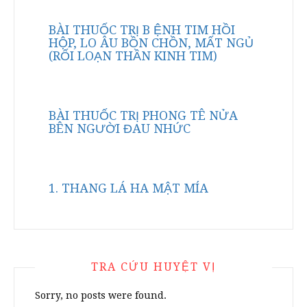
BÀI THUỐC TRỊ B ỆNH TIM HỒI
HỘP, LO ÂU BỒN CHỒN, MẤT NGỦ
(RỐI LOẠN THẦN KINH TIM)
BÀI THUỐC TRỊ PHONG TÊ NỬA
BÊN NGƯỜI ĐAU NHỨC
1. THANG LÁ HA MẬT MÍA
TRA CỨU HUYỆT VỊ
Sorry, no posts were found.