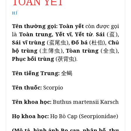
TOÀN YẾT
HÍ
Tên thường gọi:
Toàn yết
còn được gọi
là
Toàn trung, Yết vĩ, Yết tử
.
Sái
(虿),
Sái vĩ trùng
(虿尾虫),
Đổ bá
(杜伯),
Chủ
bộ trùng
(主簿虫),
Tòan trùng
(全虫),
Phục bối trùng
(茯背虫).
Tên tiếng Trung:
全蝎
Tên thuốc:
Scorpio
Tên khoa học:
Buthus martensii Karsch
Họ khoa học:
Họ Bò Cạp (Seorpionidae)
(Mô tả, hình ảnh Bọ cạp, phân bố, thu