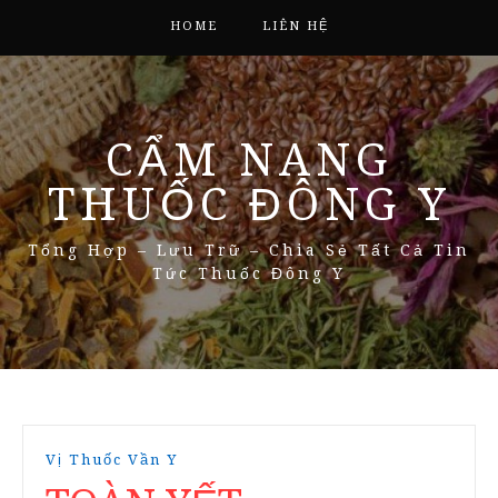
HOME
LIÊN HỆ
CẨM NANG
THUỐC ĐÔNG Y
Tổng Hợp – Lưu Trữ – Chia Sẻ Tất Cả Tin
Tức Thuốc Đông Y
Vị Thuốc Vần Y