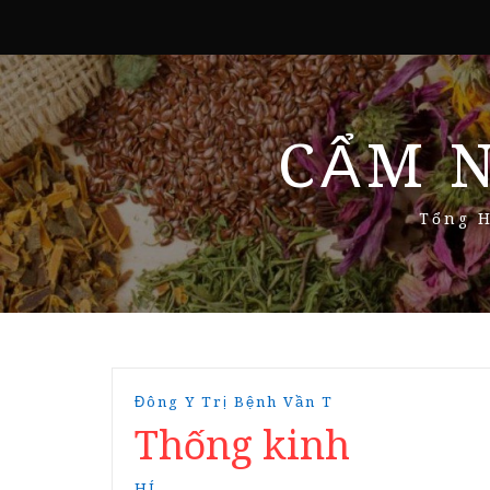
CẨM 
Tổng H
Đông Y Trị Bệnh Vần T
Thống kinh
HÍ