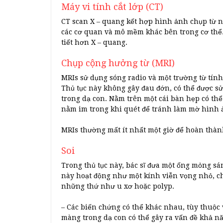
Máy vi tính cắt lớp (CT)
CT scan X – quang kết hợp hình ảnh chụp từ n
các cơ quan và mô mềm khác bên trong cơ thể.
tiết hơn X – quang.
Chụp cộng hưởng từ (MRI)
MRIs sử dụng sóng radio và một trường từ tính 
Thủ tục này không gây đau đớn, có thể được s
trong dạ con. Nằm trên một cái bàn hẹp có th
nằm im trong khi quét để tránh làm mờ hình 
MRIs thường mất ít nhất một giờ để hoàn thàn
Soi
Trong thủ tục này, bác sĩ đưa một ống mỏng sá
này hoạt động như một kính viễn vọng nhỏ, ch
những thứ như u xơ hoặc polyp.
– Các biến chứng có thể khác nhau, tùy thuộc
màng trong dạ con có thể gây ra vấn đề khả n