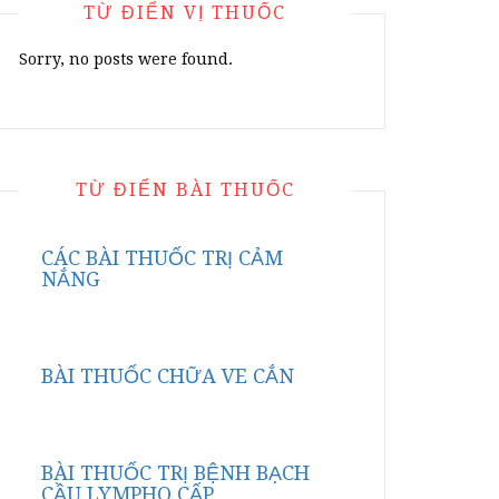
TỪ ĐIỂN VỊ THUỐC
Sorry, no posts were found.
TỪ ĐIỂN BÀI THUỐC
CÁC BÀI THUỐC TRỊ CẢM
NẮNG
BÀI THUỐC CHỮA VE CẮN
BÀI THUỐC TRỊ BỆNH BẠCH
CẦU LYMPHO CẤP