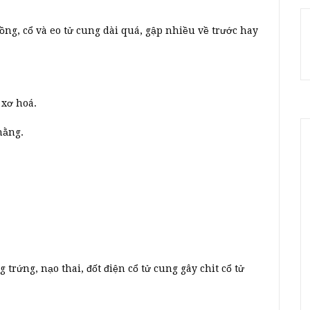
uồng, cổ và eo tử cung dài quá, gập nhiều về trước hay
 xơ hoá.
hằng.
trứng, nạo thai, đốt điện cổ tử cung gây chit cổ tử