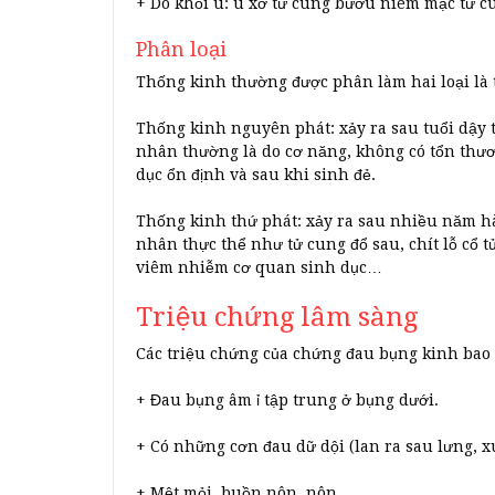
+ Do khối u: u xơ tử cung bướu niêm mạc tử 
Phân loại
Thống kinh thường được phân làm hai loại là
Thống kinh nguyên phát: xảy ra sau tuổi dậy 
nhân thường là do cơ năng, không có tổn thươ
dục ổn định và sau khi sinh đẻ.
Thống kinh thứ phát: xảy ra sau nhiều năm 
nhân thực thể như tử cung đổ sau, chít lỗ cổ t
viêm nhiễm cơ quan sinh dục…
Triệu chứng lâm sàng
Các triệu chứng của chứng đau bụng kinh bao
+ Đau bụng âm ỉ tập trung ở bụng dưới.
+ Có những cơn đau dữ dội (lan ra sau lưng, 
+ Mệt mỏi, buồn nôn, nôn.