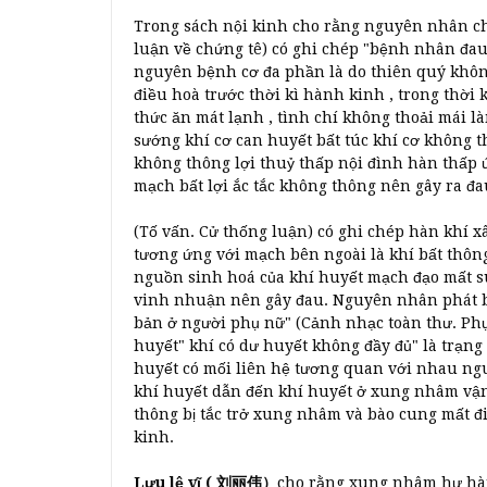
Trong sách nội kinh cho rằng nguyên nhân ch
luận về chứng tê) có ghi chép "bệnh nhân đau
nguyên bệnh cơ đa phần là do thiên quý khôn
điều hoà trước thời kì hành kinh , trong thờ
thức ăn mát lạnh , tình chí không thoải mái l
sướng khí cơ can huyết bất túc khí cơ không t
không thông lợi thuỷ thấp nội đình hàn thấp 
mạch bất lợi ắc tắc không thông nên gây ra đa
(Tố vấn. Cử thống luận) có ghi chép hàn khí 
tương ứng với mạch bên ngoài là khí bất thông
nguồn sinh hoá của khí huyết mạch đạo mất 
vinh nhuận nên gây đau. Nguyên nhân phát bệ
bản ở người phụ nữ" (Cảnh nhạc toàn thư. Ph
huyết" khí có dư huyết không đầy đủ" là trạng t
huyết có mối liên hệ tương quan với nhau ngu
khí huyết dẫn đến khí huyết ở xung nhâm vậ
thông bị tắc trở xung nhâm và bào cung mất đ
kinh.
Lưu lệ vĩ ( 刘丽伟）
cho rằng xung nhâm hư hàn