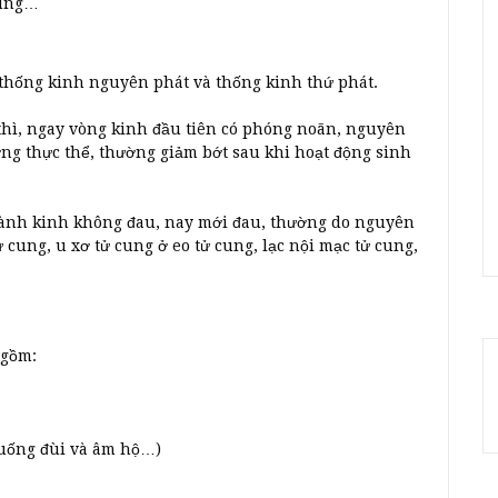
cung…
 thống kinh nguyên phát và thống kinh thứ phát.
thì, ngay vòng kinh đầu tiên có phóng noãn, nguyên
ng thực thể, thường giảm bớt sau khi hoạt động sinh
hành kinh không đau, nay mới đau, thường do nguyên
ử cung, u xơ tử cung ở eo tử cung, lạc nội mạc tử cung,
 gồm:
xuống đùi và âm hộ…)