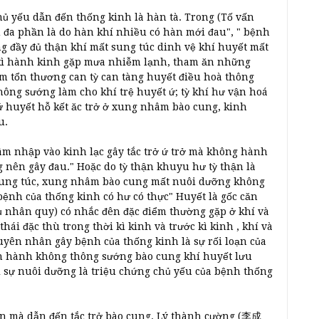
ủ yếu dẫn đến thống kinh là hàn tà. Trong (Tố vấn
 đa phần là do hàn khí nhiều có hàn mới đau", " bệnh
g đầy đủ thận khí mất sung túc dinh vệ khí huyết mất
i kì hành kinh gặp mưa nhiễm lạnh, tham ăn những
àm tổn thương can tỳ can tàng huyết điều hoà thông
hông sướng làm cho khí trệ huyết ứ; tỳ khí hư vận hoá
ứ huyết hỗ kết ăc trở ở xung nhâm bào cung, kinh
u.
xâm nhập vào kinh lạc gây tắc trở ứ trở mà không hành
 nên gây đau." Hoặc do tỳ thận khuyu hư tỳ thận là
sung túc, xung nhâm bào cung mất nuôi dưỡng không
nh của thống kinh có hư có thực" Huyết là gốc căn
ụ nhân quy) có nhắc đên đặc điểm thường gặp ở khí và
hái đặc thù trong thời kì kinh và trước kì kinh , khí và
yên nhân gây bệnh của thống kinh là sự rối loạn của
n hành không thông sướng bào cung khí huyết lưu
i sự nuôi dưỡng là triệu chứng chủ yếu của bệnh thống
 mà dẫn đến tắc trở bào cung. Lý thành cường (李成