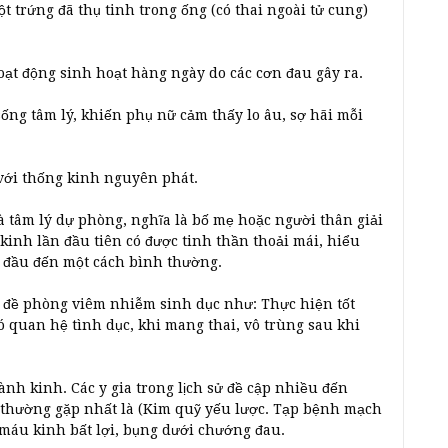
t trứng đã thụ tinh trong ống (có thai ngoài tử cung)
ạt động sinh hoạt hàng ngày do các cơn đau gây ra.
ng tâm lý, khiến phụ nữ cảm thấy lo âu, sợ hãi mỗi
 với thống kinh nguyên phát.
 tâm lý dự phòng, nghĩa là bố mẹ hoặc người thân giải
kinh lần đầu tiên có được tinh thần thoải mái, hiểu
n đầu đến một cách bình thường.
à đề phòng viêm nhiễm sinh dục như: Thực hiện tốt
ó quan hệ tình dục, khi mang thai, vô trùng sau khi
nh kinh. Các y gia trong lịch sử đề cập nhiều đến
thường gặp nhất là (Kim quỹ yếu lược. Tạp bệnh mạch
, máu kinh bất lợi, bụng dưới chướng đau.