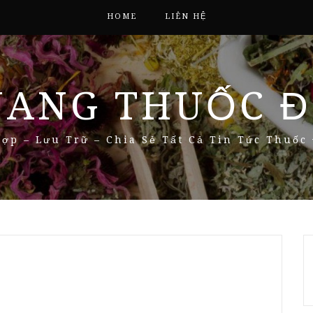
HOME
LIÊN HỆ
NANG THUỐC Đ
ợp – Lưu Trữ – Chia Sẻ Tất Cả Tin Tức Thuốc