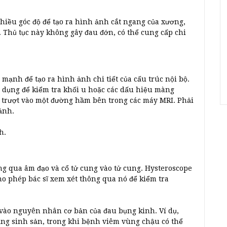
hiều góc độ để tạo ra hình ảnh cắt ngang của xương,
 Thủ tục này không gây đau đớn, có thể cung cấp chi
mạnh để tạo ra hình ảnh chi tiết của cấu trúc nội bộ.
ử dụng để kiểm tra khối u hoặc các dấu hiệu màng
ể trượt vào một đường hầm bên trong các máy MRI. Phải
ảnh.
h.
ng qua âm đạo và cổ tử cung vào tử cung. Hysteroscope
o phép bác sĩ xem xét thông qua nó để kiểm tra
 vào nguyên nhân cơ bản của đau bụng kinh. Ví dụ,
ăng sinh sản, trong khi bệnh viêm vùng chậu có thể