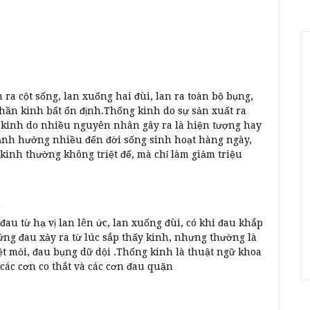
a cột sống, lan xuống hai đùi, lan ra toàn bộ bụng,
thần kinh bất ổn định.Thống kinh do sự sản xuất ra
g kinh do nhiều nguyên nhân gây ra là hiện tượng hay
 ảnh hưởng nhiều đến đời sống sinh hoạt hàng ngày,
 kinh thường không triệt để, mà chỉ làm giảm triệu
h
au từ hạ vị lan lên ức, lan xuống đùi, có khi đau khắp
ứng đau xảy ra từ lúc sắp thấy kinh, nhưng thường là
t mỏi, đau bụng dữ dội .Thống kinh là thuật ngữ khoa
các cơn co thắt và các cơn đau quặn