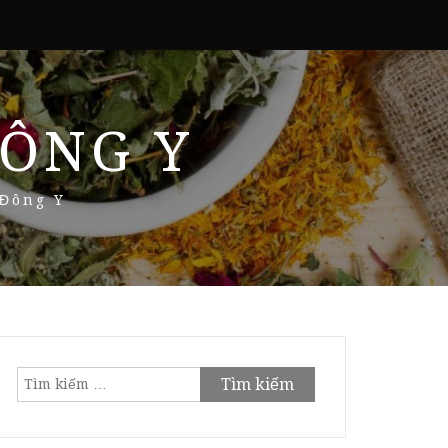
ÔNG Y
 Đông Y
Tìm
kiếm
cho: