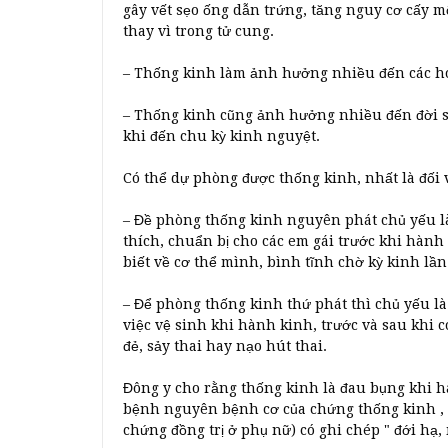
gây vết sẹo ống dẫn trứng, tăng nguy cơ cấy mộ
thay vì trong tử cung.
– Thống kinh làm ảnh hưởng nhiều đến các ho
– Thống kinh cũng ảnh hưởng nhiều đến đời số
khi đến chu kỳ kinh nguyệt.
Có thể dự phòng được thống kinh, nhất là đối
– Đề phòng thống kinh nguyên phát chủ yếu là
thích, chuẩn bị cho các em gái trước khi hành 
biết về cơ thể mình, bình tĩnh chờ kỳ kinh lầ
– Để phòng thống kinh thứ phát thì chủ yếu l
việc vệ sinh khi hành kinh, trước và sau khi c
đẻ, sảy thai hay nạo hút thai.
Đông y cho rằng thống kinh là đau bụng khi hà
bệnh nguyên bệnh cơ của chứng thống kinh , 
chứng đồng trị ở phụ nữ) có ghi chép " đới hạ