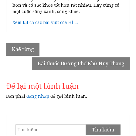
hơn và có sức khỏe tốt hơn rất nhiều. Hãy cùng có
một cuộc sống xanh, sống khỏe.
Xem tất cả các bài viết của HÍ →
Điều
Khế rừng
hướng
Bài thuốc Dưỡng Phế Khứ Nuy Thang
bài
viết
Để lại một bình luận
Bạn phải
đăng nhập
để gửi bình luận.
Tìm
kiếm