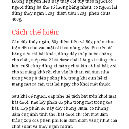
Lượng nguyên liệu này thây đổi tùy theo người,có
người dùng ba thứ số lượng bằng nhau, có người lại
dùng thủy ngân 520g, diêm tiêu 320g, phèn chua
400g.
Cách chế biến:
Cân 40g thủy ngân, 80g diêm tiêu và 80g phèn chua
trộn đều cho vào một cái bát nông, đậy lên trên đó
bằng một cái bát khác, dùng dây thép buộc chằng
cho chặt, mép của 2 bát được chát bằng xi măng cho
kín, cuối cùng dùng xi măng chát kín cả hai bát, đợi
cho xi măng khô rồi cho vào lò than củi đun nhẹ
trong vòng 8 tiếng đồng hồ, trong khi đun hễ xi
măng nứt ra cần trát lại ngay cho khỏi mất thuốc.
Sau khi để nguội, đập nhẹ để tách bát trên khỏi mặt
bát dưới, nạo lấy phấn đỏ phủ trong mặt trong của
bát. Lớp phấn đỏ này dầy chừng 3mm, có những
đám óng ánh tinh thể, bát dưới chỉ còn một đám
trắng xốp của phèn phi lốm đốm điểm vàng nhạt của
chất sufat và thủy ngân nitrat.