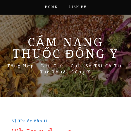
HOME
LIÊN HỆ
CẨM NANG
THUỐC ĐÔNG Y
Tổng Hợp – Lưu Trữ – Chia Sẻ Tất Cả Tin
Tức Thuốc Đông Y
Vị Thuốc Vần H