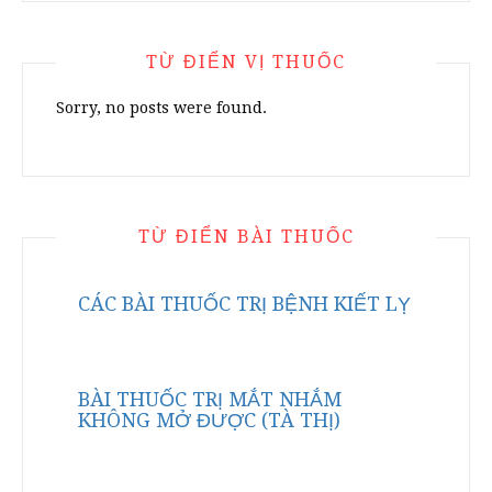
TỪ ĐIỂN VỊ THUỐC
Sorry, no posts were found.
TỪ ĐIỂN BÀI THUỐC
CÁC BÀI THUỐC TRỊ BỆNH KIẾT LỴ
BÀI THUỐC TRỊ MẮT NHẮM
KHÔNG MỞ ĐƯỢC (TÀ THỊ)