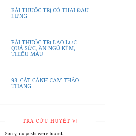
BÀI THUỐC TRỊ CÓ THAI ĐAU
LƯNG
BÀI THUỐC TRỊ LAO LỰC
QUÁ SỨC, ĂN NGỦ KÉM,
THIẾU MÁU
93. CÁT CÁNH CAM THẢO
THANG
TRA CỨU HUYỆT VỊ
Sorry, no posts were found.