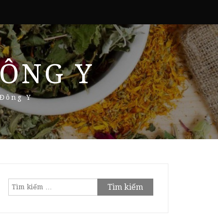
ÔNG Y
 Đông Y
Tìm
kiếm
cho: