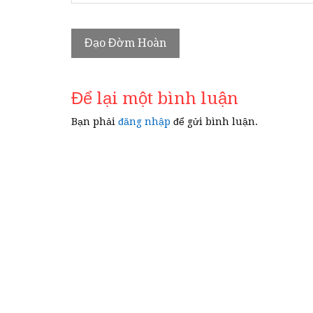
Điều
Đạo Đờm Hoàn
hướng
bài
Để lại một bình luận
viết
Bạn phải
đăng nhập
để gửi bình luận.