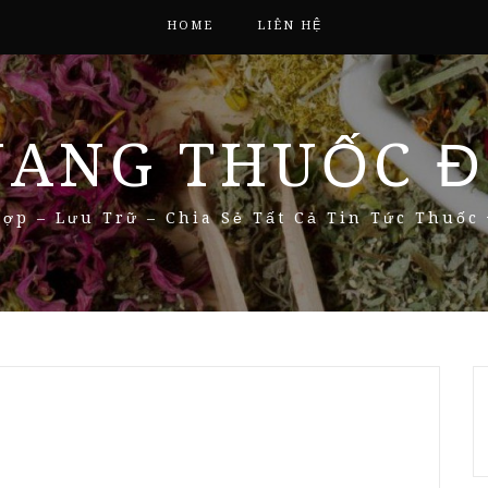
HOME
LIÊN HỆ
NANG THUỐC Đ
ợp – Lưu Trữ – Chia Sẻ Tất Cả Tin Tức Thuốc