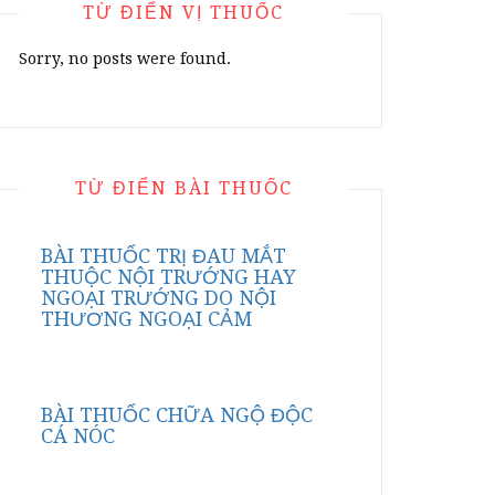
TỪ ĐIỂN VỊ THUỐC
Sorry, no posts were found.
TỪ ĐIỂN BÀI THUỐC
BÀI THUỐC TRỊ ĐAU MẮT
THUỘC NỘI TRƯỚNG HAY
NGOẠI TRƯỚNG DO NỘI
THƯƠNG NGOẠI CẢM
BÀI THUỐC CHỮA NGỘ ĐỘC
CÁ NÓC