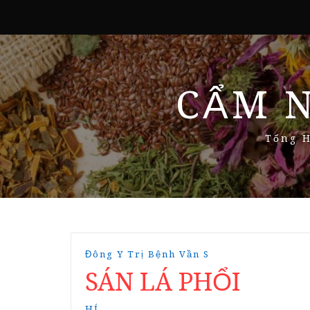
CẨM 
Tổng H
Đông Y Trị Bệnh Vần S
SÁN LÁ PHỔI
HÍ