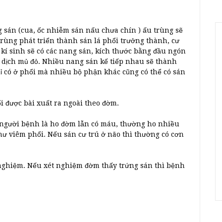
 sán (cua, ốc nhiễm sán nấu chưa chín ) ấu trùng sẽ
trùng phát triển thành sán lá phổi trưởng thành, cư
 kí sinh sẽ có các nang sán, kích thước bằng đầu ngón
t dịch mủ đỏ. Nhiều nang sán kế tiếp nhau sẽ thành
ỉ có ở phổi mà nhiều bộ phận khác cũng có thể có sán
i được bài xuất ra ngoài theo đờm.
a người bệnh là ho đờm lẫn có máu, thường ho nhiều
ư viêm phổi. Nếu sán cư trú ở não thì thường có cơn
nghiệm. Nếu xét nghiệm đờm thấy trứng sán thì bệnh