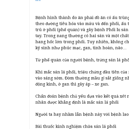
Bệnh hình thành do ăn phải đồ ăn có ấu trùng
theo đường tiêu hóa vào máu và đến phổi, ấu 
trú ở phổi (phế quản) và gây bệnh Phổi bị sán
tay. Trong nang thường có hai sán và một chấ
hang hốc lớn trong phổi. Tuy nhiên, không ch
ký sinh như phúc mạc, gan, tinh hoàn, não…
Từ phế quản của người bệnh, trứng sán lá phổ
Khi mắc sán lá phổi, triệu chứng đầu tiên củ
vào sáng sớm. Đờm thường mầu gỉ sắt giống nh
động kinh, ở gan thì gây áp – xe gan.
Chẩn đoán bệnh chủ yếu dựa vào kết quả xét 
nhân được khẳng định là mắc sán lá phổi
Người ta hay nhầm lẫn bệnh này với bệnh lao
Bài thuốc kinh nghiệm chữa sán lá phổi