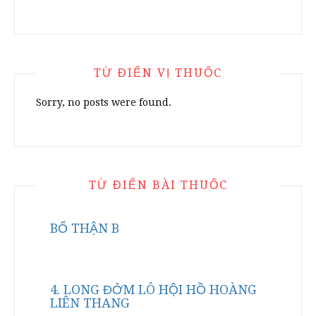
TỪ ĐIỂN VỊ THUỐC
Sorry, no posts were found.
TỪ ĐIỂN BÀI THUỐC
BỔ THẬN B
4. LONG ĐỞM LÔ HỘI HỒ HOÀNG
LIÊN THANG