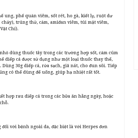
ế ung, phế quản viêm, sốt rét, ho gà, kiết lỵ, ruột dư
u chảy), trúng thử, cảm, amiđan viêm, túi mật viêm,
Vật Chí).
 nhỏ dùng thuốc tây trong các trường hợp sốt, cảm cúm
thế diếp cá được sử dụng như một loại thuốc thay thế,
 Dùng 30g diếp cá, rửa sạch, giã nát, cho đun sôi. Tiếp
ũng có thể dùng để uống, giúp hạ nhiệt rất tốt.
 kết hợp rau diếp cá trong các bữa ăn hằng ngày, hoặc
 chỗ.
g đối với bệnh ngoài da, đặc biệt là với Herpes đơn