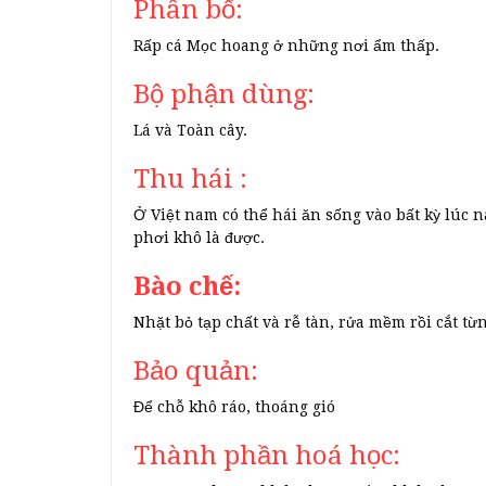
Phân bố:
Rấp cá Mọc hoang ở những nơi ẩm thấp.
Bộ phận dùng:
Lá và Toàn cây.
Thu hái :
Ở Việt nam có thể hái ăn sống vào bất kỳ lúc nà
phơi khô là được.
Bào chế:
Nhặt bỏ tạp chất và rễ tàn, rửa mềm rồi cắt t
Bảo quản:
Để chỗ khô ráo, thoáng gió
Thành phần hoá học: