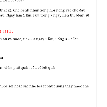
 tỏi 1 củ (vừa).
i thật kỹ. Cho bệnh nhân xông hơi nóng vào chỗ đau,
u. Ngày làm 1 lần, làm trong 7 ngày liền thì bệnh sẽ
ó mủ.
n ăn cả nước, cứ 2 – 3 ngày 1 lần, uống 3 – 5 lần
ần
uản, viêm phế quản đều có kết quả
nước sôi hoặc sắc nhỏ lửa ít phút uống thay nước chè