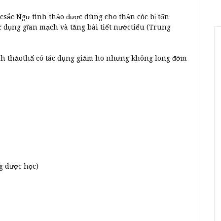
ớcsắc Ngư tinh thảo được dùng cho thận cóc bị tổn
 dụng gĩan mạch và tăng bài tiết nướctiểu (Trung
tinh thảothấ có tác dụng giảm ho nhưng không long đờm
g dược học)