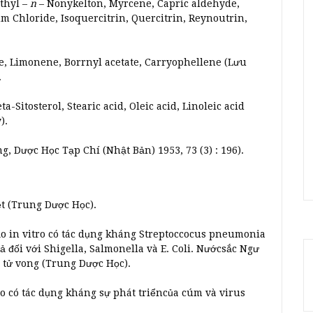
thyl –
n
– Nonykelton, Myrcene, Capric aldehyde,
um Chloride, Isoquercitrin, Quercitrin, Reynoutrin,
 Limonene, Borrnyl acetate, Carryophellene (Lưu
.
a-Sitosterol, Stearic acid, Oleic acid, Linoleic acid
).
, Dược Học Tạp Chí (Nhật Bản) 1953, 73 (3) : 196).
ệt (Trung Dược Học).
o in vitro có tác dụng kháng Streptoccocus pneumonia
đối với Shigella, Salmonella và E. Coli. Nướcsắc Ngư
 tử vong (Trung Dược Học).
o có tác dụng kháng sự phát triểncủa cúm và virus