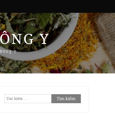
ÔNG Y
 Đông Y
Tìm
kiếm
cho: