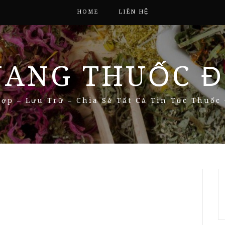
HOME
LIÊN HỆ
NANG THUỐC Đ
ợp – Lưu Trữ – Chia Sẻ Tất Cả Tin Tức Thuốc