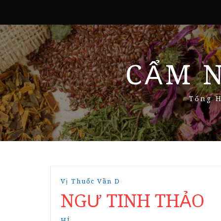
CẨM 
Tổng H
Vị Thuốc Vần D
NGƯ TINH THẢO
HÍ