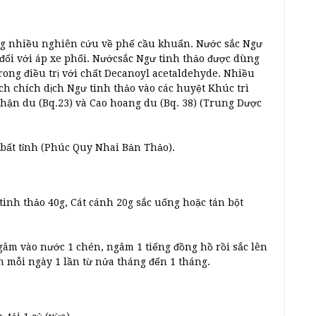
ng nhiều nghiên cứu về phế cầu khuẩn. Nước sắc Ngư
 đối với áp xe phổi. Nướcsắc Ngư tinh thảo được dùng
trong điều trị với chất Decanoyl acetaldehyde. Nhiều
h chích dịch Ngư tinh thảo vào các huyệt Khúc trì
 Thận du (Bq.23) và Cao hoang du (Bq. 38) (Trung Dược
 bất tỉnh (Phúc Quy Nhai Bản Thảo).
tinh thảo 40g, Cát cánh 20g sắc uống hoặc tán bột
ngâm vào nước 1 chén, ngâm 1 tiếng đồng hồ rồi sắc lên
n mỗi ngày 1 lần từ nửa tháng đến 1 tháng.