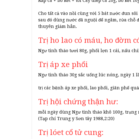
Rấp cá + bồ kết + tỏi Cây diếp cá 20g, bồ kết 10g,
Cho tất cả vào nồi cùng với 5 bát nước đun sô
sau đó dùng nước đã nguội để ngâm, rửa chỗ đa
thuyên giảm hẳn.
Trị ho lao có máu, ho đờm c
Ngư tinh thảo tươi 80g, phổi lợn 1 cái, nấu chí
Trị áp xe phổi
Ngư tinh thảo 30g sắc uống lúc nóng, ngày 1 l
trị các bệnh áp xe phổi, lao phổi, giãn phế q
Trị hội chứng thận hư:
mỗi ngày dùng Ngư tinh thảo khô 100g, trụng 
(Tạp chí Trung y Sơn tây 1988,2:20)
Trị lóet cổ tử cung: