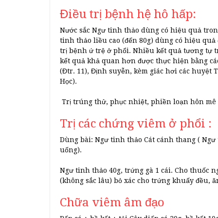
Điều trị bệnh hệ hô hấp:
Nước sắc Ngư tinh thảo dùng có hiệu quả tro
tinh thảo liều cao (đến 80g) dùng có hiệu quả
trị bệnh ứ trệ ở phổi. Nhiều kết quả tương tự 
kết quả khả quan hơn được thực hiện bằng các
(Đtr. 11), Định suyễn, kèm giác hơi các huyệt
Học).
Trị trúng thử, phục nhiệt, phiền loạn hôn mê
Trị các chứng viêm ở phổi :
Dùng bài: Ngư tinh thảo Cát cánh thang ( Ngư 
uống).
Ngư tinh thảo 40g, trứng gà 1 cái. Cho thuốc 
(không sắc lâu) bỏ xác cho trứng khuấy đều, ă
Chữa viêm âm đạo