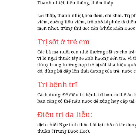
Thanh nhiệt, tiêu thũng, thấm thấp
Lợi thấp, thanh nhiệt,hoá đờm, chỉ khái. Trị ph
viêm, đường tiểu viêm, trẻ nhỏ bị phúc tả (tiê
mụn nhọt, trùng thú độc cắn (Phúc Kiến Dược 
Trị sốt ở trẻ em
Các bà mẹ nuôi con nhỏ thường rất sợ cho trẻ
vì lo ngại thuốc tây sẽ ảnh hưởng đến trẻ. Vì 
dùng trong trường hợp trẻ bị sốt khá hiệu quả.
đó, dùng bã đắp lên thái dương của trẻ, nước c
Trị bệnh trĩ
Cách dùng: Để điều trị bệnh trĩ bạn có thể ăn
bạn cũng có thể nấu nước để xông hay đắp tại
Điều trị da liễu:
dịch chiết Ngư tinh thảo bôi tại chỗ có tác dụn
thuần (Trung Dược Học).