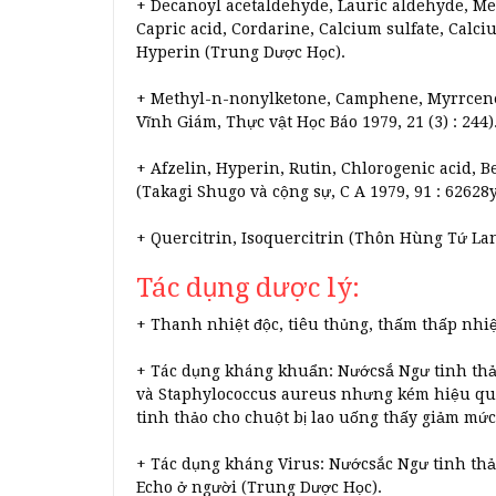
+ Decanoyl acetaldehyde, Lauric aldehyde, Me
Capric acid, Cordarine, Calcium sulfate, Calci
Hyperin (Trung Dược Học).
+ Methyl-n-nonylketone, Camphene, Myrrcene,
Vĩnh Giám, Thực vật Học Báo 1979, 21 (3) : 244)
+ Afzelin, Hyperin, Rutin, Chlorogenic acid, Bet
(Takagi Shugo và cộng sự, C A 1979, 91 : 62628y
+ Quercitrin, Isoquercitrin (Thôn Hùng Tứ Lang
Tác dụng dược lý:
+ Thanh nhiệt độc, tiêu thủng, thấm thấp nhi
+ Tác dụng kháng khuẩn: Nướcsắ Ngư tinh thả
và Staphylococcus aureus nhưng kém hiệu quả 
tinh thảo cho chuột bị lao uống thấy giảm mức
+ Tác dụng kháng Virus: Nướcsắc Ngư tinh thả
Echo ở người (Trung Dược Học).