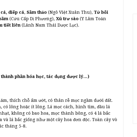
cá, diếp cá
,
Sầm thảo
(Ngô Việt Xuân Thu),
Tử bối
 sầm
(Cứu Cấp Dị Phương),
Xú trư sào
(Y Lâm Toản
 tiết liên
(Lãnh Nam Thái Dược Lục).
i, thành phần hóa học, tác dụng dược lý…)
 năm, thích chỗ ẩm ướt, có thân rễ mọc ngầm dưới đất.
 có lông hoặc ít lông. Lá mọc cách, hình tim, đầu lá
ạt, không có bao hoa, mọc thành bông, có 4 lá bắc
a và lá bắc giống như một cây hoa đơn độc. Toàn cây vò
ác tháng 5-8.