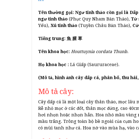
Tên thường gọi: Ngư tinh thảo còn gọi là Dấp 
ngư tinh thảo
(Phục Quy Nham Bản Thảo),
Tử
Yếu),
Xú tinh thảo
(Tuyền Châu Bản Thảo),
Cửu
Tiếng trung:
魚 腥 草
Tên khoa học:
Houttuynia cordata Thunb
.
Họ khoa học :
Lá Giấp (Saururaceae).
(Mô tả, hình ảnh cây dấp cá, phân bố, thu há
Mô tả cây:
Cây dấp cá là một loại cây thân thảo, mọc lâu
Rễ nhỏ mọc ở các đốt, thân mọc đứng, cao 40cm,
hơi nhọn hoặc nhọn hẳn. Hoa nhỏ mầu vàng nh
mầu trắng. Trông toàn bộ bề ngoài của cụm ho
có mùi tanh như cá. Hoa nở vào mùa hạ, vào c