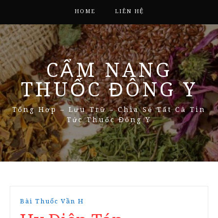
HOME
LIÊN HỆ
CẨM NANG
THUỐC ĐÔNG Y
Tổng Hợp – Lưu Trữ – Chia Sẻ Tất Cả Tin
Tức Thuốc Đông Y
Bài Thuốc Vần H