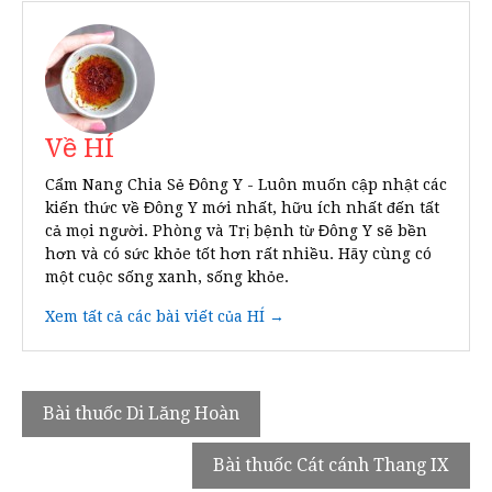
Về HÍ
Cẩm Nang Chia Sẻ Đông Y - Luôn muốn cập nhật các
kiến thức về Đông Y mới nhất, hữu ích nhất đến tất
cả mọi người. Phòng và Trị bệnh từ Đông Y sẽ bền
hơn và có sức khỏe tốt hơn rất nhiều. Hãy cùng có
một cuộc sống xanh, sống khỏe.
Xem tất cả các bài viết của HÍ →
Điều
Bài thuốc Di Lăng Hoàn
hướng
Bài thuốc Cát cánh Thang IX
bài