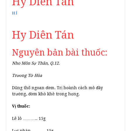
Hy Diên Tán
HÍ
Hy Diên Tán
Nguyên bản bài thuốc:
Nho Môn Sự Thân, Q.12.
Trương Tử Hòa
Dũng thổ ngoan đờm. Trị hoành cách mô đầy
trướng, đờm khò khè trong họng.
Vị thuốc:
Lê lô ……….. 15g
Lục phàn ………..15g