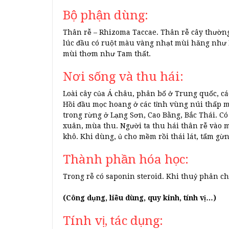
Bộ phận dùng:
Thân rễ – Rhizoma Taccae. Thân rễ cây thường
lúc đầu có ruột màu vàng nhạt mùi hăng như 
mùi thơm như Tam thất.
Nơi sống và thu hái:
Loài cây của Á châu, phân bố ở Trung quốc, c
Hồi đầu mọc hoang ở các tỉnh vùng núi thấp m
trong rừng ở Lạng Sơn, Cao Bằng, Bắc Thái. C
xuân, mùa thu. Người ta thu hái thân rễ vào mù
khô. Khi dùng, ủ cho mềm rồi thái lát, tẩm gừn
Thành phần hóa học:
Trong rễ có saponin steroid. Khi thuỷ phân ch
(Công dụng, liều dùng, quy kinh, tính vị…)
Tính vị, tác dụng: