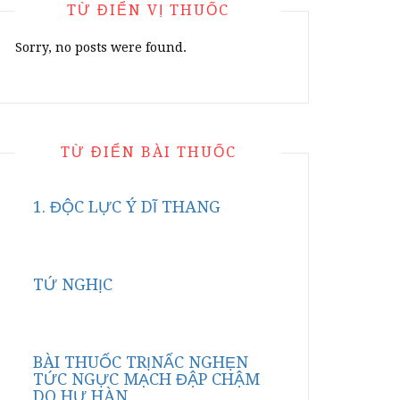
TỪ ĐIỂN VỊ THUỐC
Sorry, no posts were found.
TỪ ĐIỂN BÀI THUỐC
1. ĐỘC LỰC Ý DĨ THANG
TỨ NGHỊC
BÀI THUỐC TRỊNẤC NGHẸN
TỨC NGỰC MẠCH ĐẬP CHẬM
DO HƯ HÀN