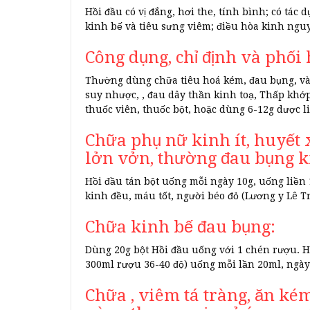
Hồi đầu có vị đắng, hơi the, tính bình; có tác
kinh bế và tiêu sưng viêm; điều hòa kinh nguy
Công dụng, chỉ định và phối
Thường dùng chữa tiêu hoá kém, đau bụng, vàn
suy nhược, , đau dây thần kinh toạ, Thấp khớp,
thuốc viên, thuốc bột, hoặc dùng 6-12g dược l
Chữa phụ nữ kinh ít, huyết
lởn vởn, thường đau bụng k
Hồi đầu tán bột uống mỗi ngày 10g, uống liền 1
kinh đều, máu tốt, người béo đỏ (Lương y Lê T
Chữa kinh bế đau bụng:
Dùng 20g bột Hồi đầu uống với 1 chén rượu. 
300ml rượu 36-40 độ) uống mỗi lần 20ml, ngày
Chữa , viêm tá tràng, ăn kém