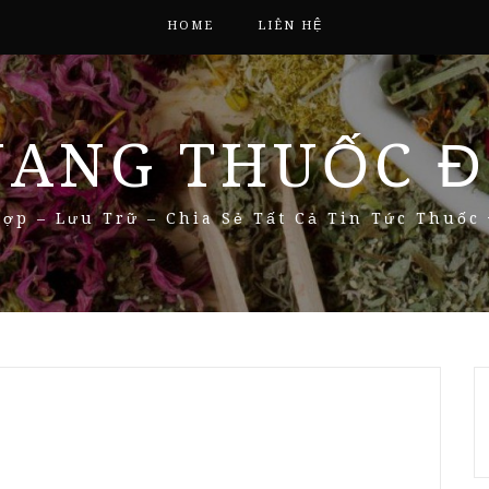
HOME
LIÊN HỆ
NANG THUỐC Đ
ợp – Lưu Trữ – Chia Sẻ Tất Cả Tin Tức Thuốc