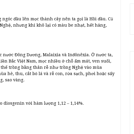
 ngóc đầu lên mọc thành cây nên ta gọi là Hồi đầu. Củ
Nghệ, nhưng khi khô lại có màu be nhạt, hết hăng,
ác nước Đông Dương, Malaixia và Inđônêxia. Ở nước ta,
iền Bắc Việt Nam, mọc nhiều ở chỗ ẩm mát, ven suối,
ó thể trồng bằng thân rễ như trồng Nghệ vào mùa
a hè, thu, cắt bỏ lá và rễ con, rửa sạch, phơi hoặc sấy
g, sao vàng.
o diosgenin với hàm lượng 1,12 – 1,14%.