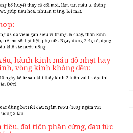
 dụng bổ huyết thay cũ đổi mới, làm tan máu ứ, thông
ệt, giúp tiêu hoá, nhuận tràng, lợi mật.
 hợp:
g da do viêm gan siêu vi trung, ỉa chảy, thần kinh
 trẻ em sốt bại liệt, phụ nữ . Ngày dùng 2-4g rễ, dạng
iệu khô sắc nước uống.
 xấu, hành kinh máu đỏ nhạt hay
inh, vòng kinh không đều:
0 ngày kể từ sau khi thấy kinh 2 tuần vài ba đợt thì
rần Đức).
Hoặc dùng bột Hồi đầu ngâm rượu (100g ngâm với
 uống 2 lần.
 tiêu, đại tiện phân cứng, đau tức