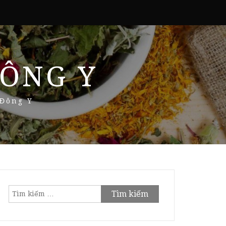
ÔNG Y
 Đông Y
Tìm
kiếm
cho: