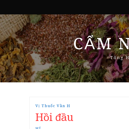
CẨM 
Tổng H
Vị Thuốc Vần H
Hồi đầu
HÍ