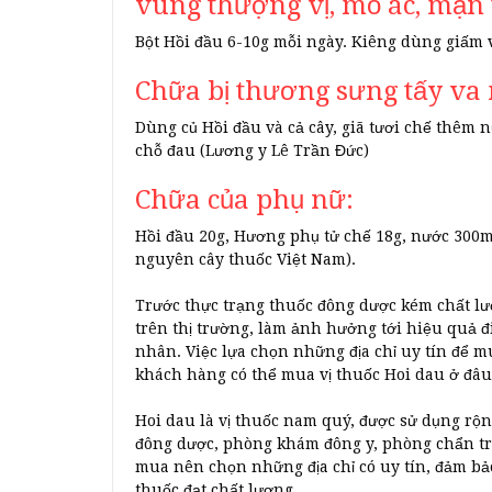
vùng thượng vị, mỏ ác, mạn 
Bột Hồi đầu 6-10g mỗi ngày. Kiêng dùng giấm 
Chữa bị thương sưng tấy va
Dùng củ Hồi đầu và cả cây, giã tươi chế thêm n
chỗ đau (Lương y Lê Trần Đức)
Chữa của phụ nữ:
Hồi đầu 20g, Hương phụ tử chế 18g, nước 300ml
nguyên cây thuốc Việt Nam).
Trước thực trạng thuốc đông dược kém chất lư
trên thị trường, làm ảnh hưởng tới hiệu quả 
nhân. Việc lựa chọn những địa chỉ uy tín để m
khách hàng có thể mua vị thuốc Hoi dau ở đâu
Hoi dau là vị thuốc nam quý, được sử dụng rộn
đông dược, phòng khám đông y, phòng chẩn tr
mua nên chọn những địa chỉ có uy tín, đảm bảo
thuốc đạt chất lượng.