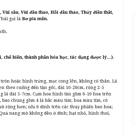
, Vùi sầu
,
Vùi đầu thảo, Hồi đầu thảo, Thủy điền thất,
hái gọi là
Bơ pĩa mến.
nth.
i, chế biến, thành phần hóa học, tác dụng dược lý…).
 tròn hoặc hình trứng, mọc cong lên, không có thân. Lá
en theo cuống đến tận gốc, dài 10-20cm, rộng 2-5
g lá dài 5-7cm. Cụm hoa hình tán gồm 6-10 hoa trên
, bao chung gồm 4 lá bắc màu tím; hoa màu tím, có
 và rộng hơn; nhị 6 đính trên các thuỳ phiến bao hoa;
 Quả nang mở không đều ở đỉnh; hạt nhỏ, hình thoi,