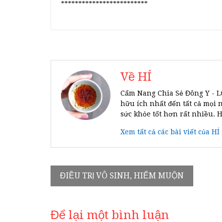
*************************
Về HÍ
Cẩm Nang Chia Sẻ Đông Y - L
hữu ích nhất đến tất cả mọi 
sức khỏe tốt hơn rất nhiều. 
Xem tất cả các bài viết của HÍ
Điều
ĐIỀU TRỊ VÔ SINH, HIẾM MUỘN
hướng
bài
Để lại một bình luận