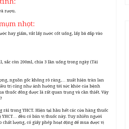
tính:
và rượu.
 mụm nhọt:
ước hay giấm, vắt lấy nước cốt uống, lấy bã đắp vào
, sắc còn 200ml, chia 3 lần uống trong ngày (Tài
ợng, nguồn gốc không rõ ràng,… xuất hiện tràn lan
điều trị cũng như ảnh hưởng tới sức khỏe của bệnh
ua thuốc đông dược là rất quan trọng và cần thiết. Vậy
?
g rãi trong YHCT. Hiện tại hầu hết các cửa hàng thuốc
ị YHCT… đều có bán vị thuốc này. Tuy nhiên người
 chất lượng, có giấy phép hoạt động để mua được vị