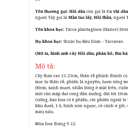
Tên thường gọi: Hồi đầu
còn gọi là
Cỏ vùi đầu
người Tày gọi là
Mần tảo lấy, Hồi thầu,
người T
Tên khoa học:
Tacca plantaginea (Hance) Dre
Họ khoa học:
thuộc họ Râu hùm – Taccaeae.
(Mô tả, hình ảnh cây Hồi đầu, phân bố, thu há
Mô tả:
Cây thảo cao 15-25cm, thân rễ phình thành củ
mọc từ thân rễ, phiến lá nguyên, lượn sóng m
(8)cm, xanh mượt, nhẵn bóng ở mặt trên, cuốn
một cán mập dẹt cong dần xuống, dài tới 10cm
cuống, bao hoa có 6 phiến, các phiến ngoài to
bầu dưới, 1 ô, hình nón ngược, có cánh ở gốc.
màu nâu.
Mùa hoa tháng 9-12.