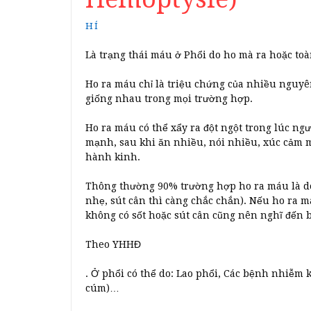
HÍ
Là trạng thái máu ở Phổi do ho mà ra hoặc to
Ho ra máu chỉ là triệu chứng của nhiều nguy
giống nhau trong mọi trường hợp.
Ho ra máu có thể xẩy ra đột ngột trong lúc n
mạnh, sau khi ăn nhiều, nói nhiều, xúc cảm mạ
hành kinh.
Thông thường 90% trường hợp ho ra máu là do 
nhẹ, sút cân thì càng chắc chắn). Nếu ho ra má
không có sốt hoặc sút cân cũng nên nghĩ đến b
Theo YHHĐ
. Ở phổi có thể do: Lao phổi, Các bệnh nhiễm 
cúm)…