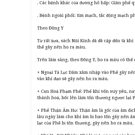
. Các bệnh khác của đường hô hấp: Giãn phế q
. Bệnh ngoài phổi: tim mạch, tắc động mạch 
Theo Đông Y
Từ rất xưa, sách Nội Kinh đã đề cập đến tà kh
thể gây nên ho ra máu.
Trên lâm sàng, theo Đông Y, ho ra máu có thể 
+ Ngoại Tà Lục Dâm xâm nhập vào Phế gây nên 
vào khí đạo sẽ gây nên ho ra máu.
+ Can Hoả Phạm Phế: Phế khí vốn suy yếu, nay 
thành hoả, bốc lên làm tổn thương ngược lại P
+ Phế Thận Âm Hư: Thận âm là gốc của âm dịc
lâu ngày làm cho khí âm bị hao tổn gây nên â
lạc của Phế bị tổn thương, gây nên ho ra máu.