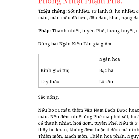
Phong Nhiệt Phạm Phế:
Triệu chứng:
Sốt nhiều, sợ lạnh ít, ho nhiều
máu, máu mầu đỏ tươi, đầu đau, khát, họng đau
Pháp:
Thanh nhiệt, tuyên Phế, lương huyết, c
Dùng bài Ngân Kiều Tán gia giảm:
Ngân hoa
Kinh giới tuệ
Bạc hà
Tây thảo
Lô căn
Sắc uống.
Nếu ho ra máu thêm Vân Nam Bạch Dược hoặc 
máu. Nếu đờm nhiệt ủng Phế mà phát sốt, ho
để thanh nhiệt, hoá đờm, tuyên Phế. Nếu tà ở 
thấy ho khan, không đờm hoặc ít đờm mà dính, 
Thiên môn, Mạch môn, Thiên hoa phấn, Nguy