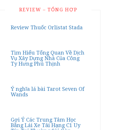
REVIEW – TỔNG HỢP
Review Thuốc Orlistat Stada
Tìm Hiểu Tổng Quan Về Dịch
Vụ Xây Dựng Nhà Của Công
Ty Hưng Phú Thịnh
Ý nghĩa lá bài Tarot Seven Of
Wands
Gợi Ý Các Trung Tâm Học
Bằng Lái Xe Tải Hạng C1 Uy