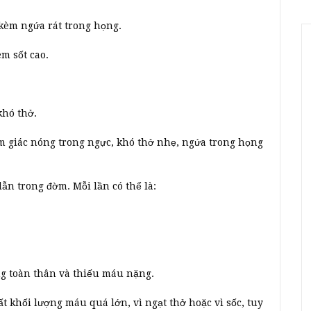
kèm ngứa rát trong họng.
m sốt cao.
khó thở.
m giác nóng trong ngực, khó thở nhẹ, ngứa trong họng
ẫn trong đờm. Mỗi lần có thể là:
ng toàn thân và thiếu máu nặng.
t khối lượng máu quá lớn, vì ngạt thở hoặc vì sốc, tuy