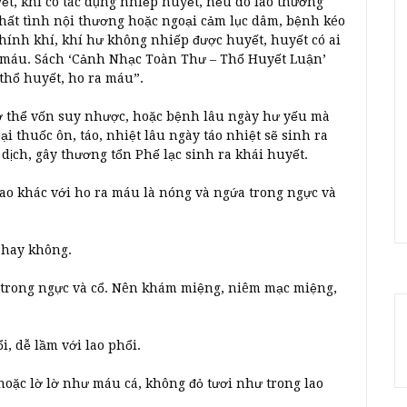
yết, khí có tác dụng nhiếp huyết, nếu do lao thương
hất tình nội thương hoặc ngoại cảm lục dâm, bệnh kéo
chính khí, khí hư không nhiếp được huyết, huyết có ai
ra máu. Sách ‘Cảnh Nhạc Toàn Thư – Thổ Huyết Luận’
thổ huyết, ho ra máu”.
ơ thể vốn suy nhược, hoặc bệnh lâu ngày hư yếu mà
i thuốc ôn, táo, nhiệt lâu ngày táo nhiệt sẽ sinh ra
dịch, gây thương tổn Phế lạc sinh ra khái huyết.
nao khác với ho ra máu là nóng và ngứa trong ngực và
 hay không.
 trong ngực và cổ. Nên khám miệng, niêm mạc miệng,
, dễ lầm với lao phổi.
oặc lờ lờ như máu cá, không đỏ tươi như trong lao