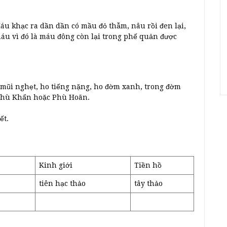
Máu khạc ra dần dần có mầu đỏ thẫm, nâu rồi đen lại,
máu vì đó là máu đông còn lại trong phế quản được
, mũi nghẹt, ho tiếng nặng, ho đờm xanh, trong đờm
 Phù Khẩn hoặc Phù Hoãn.
ết.
Kinh giới
Tiền hồ
tiên hạc thảo
tây thảo