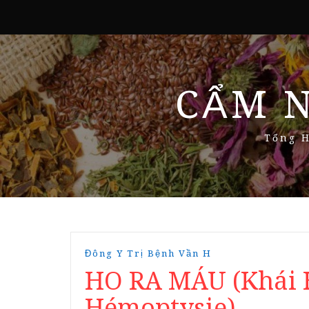
CẨM 
Tổng H
Đông Y Trị Bệnh Vần H
HO RA MÁU (Khái H
Hémoptysie)