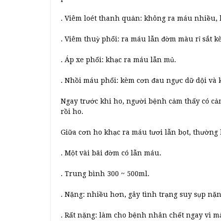
. Viêm loét thanh quản: không ra máu nhiều, 
. Viêm thuỳ phổi: ra máu lẫn đờm màu rỉ sắt kè
. Áp xe phổi: khạc ra máu lẫn mủ.
. Nhồi máu phổi: kèm cơn đau ngực dữ dội và 
Ngay trước khi ho, người bệnh cảm thấy có cả
rồi ho.
Giữa cơn ho khạc ra máu tươi lẫn bọt, thường l
. Một vài bãi đờm có lẫn máu.
. Trung bình 300 ~ 500ml.
. Nặng: nhiều hơn, gây tình trạng suy sụp nặ
. Rất nặng: làm cho bệnh nhân chết ngay vì mấ