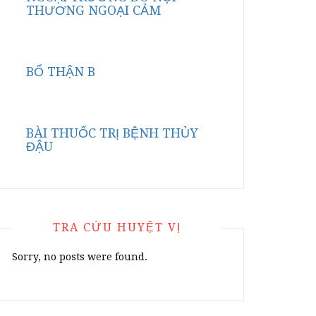
THƯƠNG NGOẠI CẢM
BỔ THẬN B
BÀI THUỐC TRỊ BỆNH THỦY
ĐẬU
TRA CỨU HUYỆT VỊ
Sorry, no posts were found.