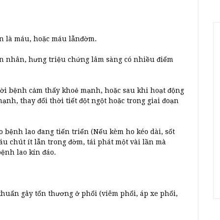
àn là máu, hoặc máu lẫnđờm.
ên nhân, hưng triệu chứng lâm sàng có nhiều điểm
gười bệnh cảm thấy khoẻ mạnh, hoặc sau khi hoạt động
nh, thay đổi thời tiết đột ngột hoặc trong giai đoạn
bệnh lao đang tiến triển (Nếu kèm ho kéo dài, sốt
u chút ít lẫn trong đờm, tái phát một vài lần mà
ệnh lao kín đáo.
khuẩn gây tổn thương ở phổi (viêm phổi, áp xe phổi,