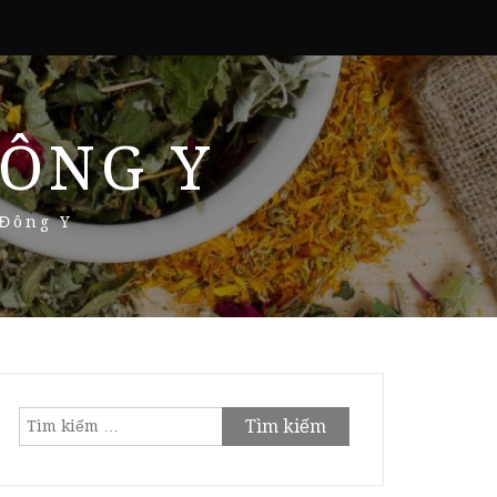
ÔNG Y
 Đông Y
Tìm
kiếm
cho: