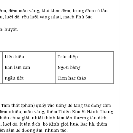
 đờm, đờm mầu vàng, khó khạc đờm, trong đờm có lẫn
, lưỡi đỏ, rêu lưỡi vàng nhạt, mạch Phù Sác.
hỉ huyết.
Liên kiều
Trúc diệp
Bản lam căn
Ngưu bàng
ngẫu tiêt
Tien hạc thảo
Tam thất (phấn) quấy vào uống để tăng tác dụng cầm
 đờm nhiều, mầu vàng, thêm Thiên Kim Vi Hành Thang
biểu chưa giải, nhiệt thịnh làm tổn thương tân dịch
lưỡi đỏ, ít tân dịch, bỏ Kinh giới huệ, Bạc hà, thêm
ên sâm để dưỡng âm, nhuận táo.