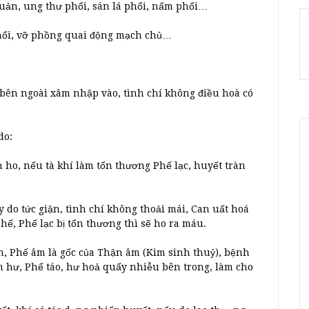
uản, ung thư phổi, sán lá phổi, nấm phổi…
phổi, vỡ phồng quai động mạch chủ…
í bên ngoài xâm nhập vào, tình chí không điều hoà có
do:
ho, nếu tà khí làm tổn thương Phế lạc, huyết tràn
do tức giận, tình chí không thoải mái, Can uất hoá
hế, Phế lạc bị tổn thương thì sẽ ho ra máu.
h, Phế âm là gốc của Thận âm (Kim sinh thuỷ), bệnh
m hư, Phế táo, hư hoả quấy nhiễu bên trong, làm cho