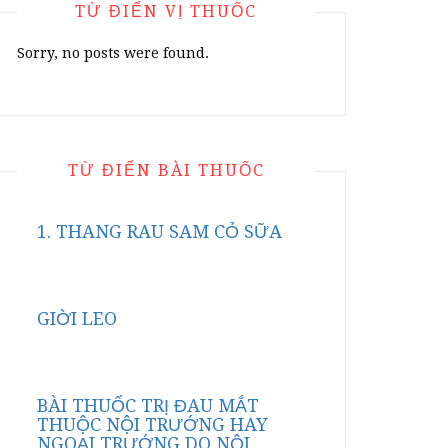
TỪ ĐIỂN VỊ THUỐC
Sorry, no posts were found.
TỪ ĐIỂN BÀI THUỐC
1. THANG RAU SAM CỎ SỮA
GIỜI LEO
BÀI THUỐC TRỊ ĐAU MẮT
THUỘC NỘI TRƯỚNG HAY
NGOẠI TRƯỚNG DO NỘI