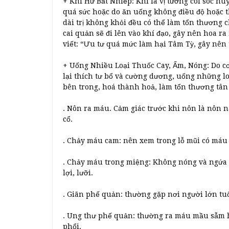
+ Khí Hư Bất Nhiếp: Khí là vị tướng coi sóc hu
quá sức hoặc do ăn uống không điều độ hoặc t
dài trị không khỏi đều có thể làm tổn thương 
cai quản sẽ đi lên vào khí đạo, gây nên hoa 
viết: “Ưu tư quá mức làm hại Tâm Tỳ, gây nên 
+ Uống Nhiều Loại Thuốc Cay, Ấm, Nóng: Do c
lại thích tư bổ và cường dương, uống những loạ
bên trong, hoá thành hoả, làm tổn thương tân 
. Nôn ra máu. Cảm giác trước khi nôn là nôn 
cổ.
. Chảy máu cam: nên xem trong lỗ mũi có máu
. Chảy máu trong miệng: Không nóng và ngứa
lợi, lưỡi.
. Giãn phế quản: thường gặp nơi người lớn tuổi
. Ung thư phế quản: thường ra máu mầu sẫm h
phổi.