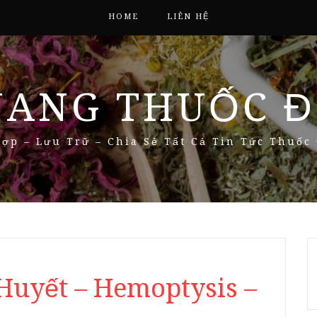
HOME
LIÊN HỆ
NANG THUỐC Đ
ợp – Lưu Trữ – Chia Sẻ Tất Cả Tin Tức Thuốc
uyết – Hemoptysis –