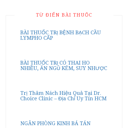
TỪ ĐIỂN BÀI THUỐC
BÀI THUỐC TRỊ BỆNH BẠCH CẦU
LYMPHO CẤP
BÀI THUỐC TRỊ CÓ THAI HO
NHIỀU, ĂN NGỦ KÉM, SUY NHƯỢC
Trị Thâm Nách Hiệu Quả Tại Dr.
Choice Clinic – Địa Chỉ Uy Tín HCM
NGÂN PHÒNG KINH BÁ TÁN