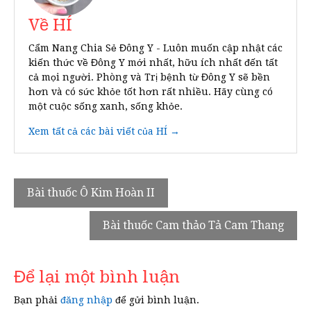
Về HÍ
Cẩm Nang Chia Sẻ Đông Y - Luôn muốn cập nhật các
kiến thức về Đông Y mới nhất, hữu ích nhất đến tất
cả mọi người. Phòng và Trị bệnh từ Đông Y sẽ bền
hơn và có sức khỏe tốt hơn rất nhiều. Hãy cùng có
một cuộc sống xanh, sống khỏe.
Xem tất cả các bài viết của HÍ →
Điều
Bài thuốc Ô Kim Hoàn II
hướng
Bài thuốc Cam thảo Tả Cam Thang
bài
viết
Để lại một bình luận
Bạn phải
đăng nhập
để gửi bình luận.