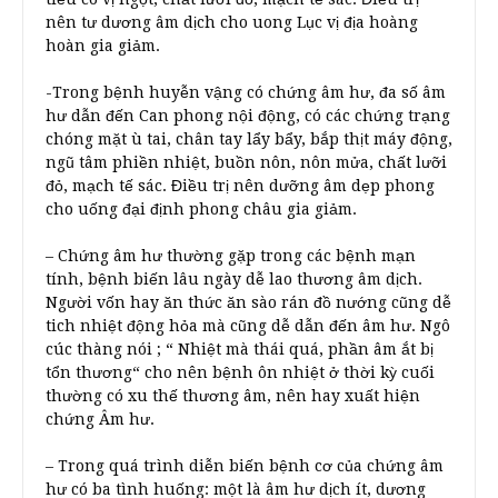
nên tư dương âm dịch cho uong Lục vị địa hoàng
hoàn gia giảm.
-Trong bệnh huyễn vậng có chứng âm hư, đa số âm
hư dẫn đến Can phong nội động, có các chứng trạng
chóng mặt ù tai, chân tay lẩy bẩy, bắp thịt máy động,
ngũ tâm phiền nhiệt, buồn nôn, nôn mửa, chất lưỡi
đỏ, mạch tế sác. Điều trị nên dưỡng âm dẹp phong
cho uống đại định phong châu gia giảm.
– Chứng âm hư thường gặp trong các bệnh mạn
tính, bệnh biến lâu ngày dễ lao thương âm dịch.
Người vốn hay ăn thức ăn sào rán đồ nướng cũng dễ
tich nhiệt động hỏa mà cũng dễ dẫn đến âm hư. Ngô
cúc thàng nói ; “ Nhiệt mà thái quá, phần âm ắt bị
tổn thương“ cho nên bệnh ôn nhiệt ở thời kỳ cuối
thường có xu thế thương âm, nên hay xuất hiện
chứng Âm hư.
– Trong quá trình diễn biến bệnh cơ của chứng âm
hư có ba tình huống: một là âm hư dịch ít, dương