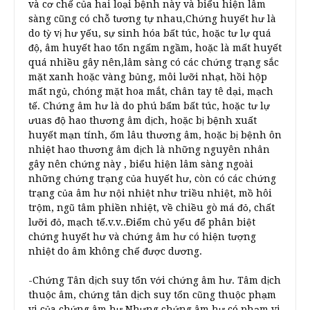
và cơ chế của hai loại bệnh này và biểu hiện lâm
sàng cũng có chỗ tương tự nhau,Chứng huyết hư là
do tỳ vị hư yếu, sự sinh hóa bất túc, hoặc tư lự quá
độ, âm huyết hao tổn ngấm ngầm, hoặc là mất huyết
quá nhiều gây nên,lâm sàng có các chứng trạng sắc
mặt xanh hoặc vàng bủng, môi lưỡi nhạt, hồi hộp
mất ngủ, chóng mặt hoa mắt, chân tay tê dại, mạch
tế. Chứng âm hư là do phú bẩm bất túc, hoặc tư lự
ưuas độ hao thương âm dịch, hoặc bị bệnh xuất
huyết mạn tính, ốm lâu thương âm, hoặc bị bệnh ôn
nhiệt hao thương âm dịch là những nguyên nhân
gây nên chứng này , biểu hiện lâm sàng ngoài
những chứng trạng của huyết hư, còn có các chứng
trạng của âm hư nội nhiệt như triều nhiệt, mồ hôi
trộm, ngũ tâm phiền nhiệt, về chiều gò má đỏ, chất
lưỡi đỏ, mạch tế.v.v..Điểm chủ yếu để phân biệt
chứng huyết hư và chứng âm hư có hiện tượng
nhiệt do âm không chế được dương.
-Chứng Tân dịch suy tổn với chứng âm hư. Tâm dịch
thuộc âm, chứng tân dịch suy tổn cũng thuộc phạm
vi của chứng âm hư.Nhưng chứng âm hư có phạm vi