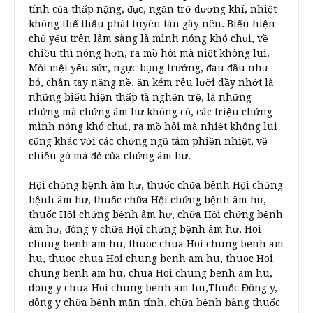
tính của thấp nặng, đục, ngăn trở dương khí, nhiệt
không thể thấu phát tuyên tán gây nên. Biểu hiện
chủ yếu trên lâm sàng là mình nóng khó chụi, về
chiều thì nóng hơn, ra mồ hôi mà niệt không lui.
Mỏi mệt yếu sức, ngực bụng trướng, đau đầu như
bó, chân tay nặng nề, ăn kém rêu lưỡi dầy nhớt là
những biểu hiện thấp tà nghẽn trệ, là những
chứng mà chứng âm hư không có, các triệu chứng
mình nóng khó chụi, ra mồ hôi mà nhiệt không lui
cũng khác với các chứng ngũ tâm phiền nhiệt, về
chiều gò má đỏ của chứng âm hư.
Hội chứng bệnh âm hư, thuốc chữa bênh Hội chứng
bệnh âm hư, thuốc chữa Hội chứng bệnh âm hư,
thuốc Hội chứng bệnh âm hư, chữa Hội chứng bệnh
âm hư, đông y chữa Hội chứng bệnh âm hư, Hoi
chung benh am hu, thuoc chua Hoi chung benh am
hu, thuoc chua Hoi chung benh am hu, thuoc Hoi
chung benh am hu, chua Hoi chung benh am hu,
dong y chua Hoi chung benh am hu,Thuốc Đông y,
đông y chữa bệnh mãn tính, chữa bệnh bằng thuốc