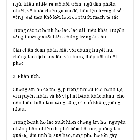
ngủ, triều nhiệt ra mồ hôi trộm, ngũ tâm phiền
nhiệt, về buổi chiều gò má đỏ, tiểu tện lượng ít sắc
vàng, đại tiện khô kết, lưỡi đỏ rêu ít, mạch tế sác.
Trong các tật bệnh hư lao, lao sái, tiêu khát, Huyễn
vậng thường xuất hiện chứng trạng âm hư.
Cần chẩn đoán phân biệt với chứng huyết hư,
chứng tân dịch suy tổn và chứng thấp uất nhiệt
phục.
2. Phân tích.
Chứng âm hư có thể gặp trong nhiều loại bệnh tật,
vì nguyên nhân và bộ vị phát bệnh khác nhau, cho
nên biểu hiện lâm sàng cũng có chỗ không giống
nhau.
Trong bệnh hư lao xuất hiện chứng âm hư, nguyên
nhân phần nhiều do phú bẩm bất túc, phòng lao
quá độ, âm tinh bị suy hao, tạng phủ hư tổn gây