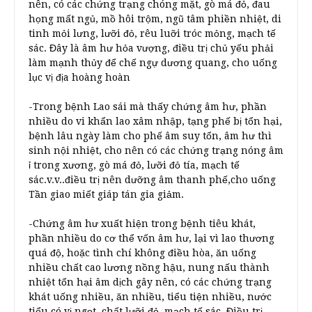
nên, có các chứng trạng chóng mặt, gò má đỏ, đau
họng mất ngủ, mồ hôi trộm, ngũ tâm phiền nhiệt, di
tinh mỏi lưng, lưỡi đỏ, rêu luỡi tróc mỏng, mạch tế
sác. Đây là âm hư hỏa vượng, điều trị chủ yếu phải
làm mạnh thủy để chế ngự dương quang, cho uống
lục vị địa hoàng hoàn
-Trong bệnh Lao sái mà thấy chứng âm hư, phần
nhiều do vi khẩn lao xâm nhập, tạng phế bị tổn hại,
bệnh lâu ngày làm cho phế âm suy tổn, âm hư thì
sinh nội nhiệt, cho nên có các chứng trạng nóng âm
ỉ trong xương, gò má đỏ, lưỡi đỏ tía, mạch tế
sác.v.v..điều trị nên dưỡng âm thanh phế,cho uống
Tần giao miết giáp tán gia giảm.
-Chứng âm hư xuất hiện trong bệnh tiêu khát,
phần nhiều do cơ thể vốn âm hư, lại vì lao thương
quá độ, hoặc tình chí không điều hòa, ăn uống
nhiều chất cao lương nồng hậu, nung nấu thành
nhiệt tổn hại âm dịch gây nên, có các chứng trạng
khát uống nhiều, ăn nhiều, tiểu tiện nhiều, nước
tiểu có vị ngọt, chất lưỡi đỏ, mạch tế sác. Điều trị