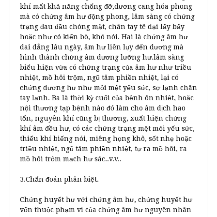
khí mất khả năng chống đỡ,dương cang hóa phong
mà có chứng âm hư động phong, lâm sàng có chứng
trạng đau đầu chóng mặt, chân tay tê dại lẩy bẩy
hoặc như có kiến bò, khó nói. Hai là chứng âm hư
dai dẳng lâu ngày, âm hư liên lụy đến dương mà
hình thành chứng âm dương lưỡng hư.lâm sàng
biểu hiện vừa có chứng trạng của âm hư như triều
nhiệt, mồ hôi trộm, ngũ tâm phiền nhiệt, lại có
chứng dương hư như mỏi mệt yếu sức, sợ lạnh chân
tay lạnh. Ba là thời kỳ cuối của bệnh ôn nhiệt, hoặc
nội thương tạp bệnh nào đó làm cho âm dịch hao
tổn, nguyên khí cũng bị thương, xuất hiện chứng
khí âm đều hư, có các chứng trạng mệt mỏi yếu sức,
thiểu khí biếng nói, miêng họng khô, sốt nhẹ hoặc
triều nhiệt, ngũ tâm phiền nhiệt, tự ra mồ hôi, ra
mồ hôi trộm mạch hư sác..v.v..
3.Chẩn đoán phân biệt.
Chứng huyết hư với chứng âm hư, chứng huyết hư
vốn thuộc phạm vi của chứng âm hư nguyên nhân