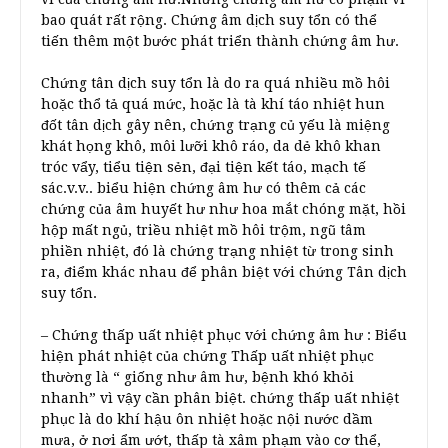
bao quát rất rộng. Chứng âm dịch suy tổn có thể
tiến thêm một bước phát triển thành chứng âm hư.
Chứng tân dịch suy tổn là do ra quá nhiều mồ hôi
hoặc thổ tả quá mức, hoặc là tà khí táo nhiệt hun
đốt tân dịch gây nên, chứng trạng củ yếu là miệng
khát họng khô, môi lưỡi khô ráo, da dẻ khô khan
tróc vẩy, tiểu tiện sẻn, đại tiện kết táo, mạch tế
sác.v.v.. biểu hiện chứng âm hư có thêm cả các
chứng của âm huyết hư như hoa mắt chóng mặt, hồi
hộp mất ngủ, triều nhiệt mồ hôi trộm, ngũ tâm
phiền nhiệt, đó là chứng trạng nhiệt từ trong sinh
ra, điểm khác nhau để phân biệt với chứng Tân dịch
suy tổn.
– Chứng thấp uất nhiệt phục với chứng âm hư : Biểu
hiện phát nhiệt của chứng Thấp uất nhiệt phục
thường là “ giống như âm hư, bệnh khó khỏi
nhanh” vì vậy cần phân biệt. chứng thấp uất nhiệt
phục là do khí hậu ôn nhiệt hoặc nội nước dầm
mưa, ở nơi ẩm ướt, thấp tà xâm phạm vào cơ thể,