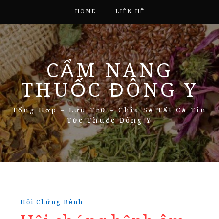
HOME
LIÊN HỆ
CẨM NANG
THUỐC ĐÔNG Y
Tổng Hợp – Lưu Trữ – Chia Sẻ Tất Cả Tin
Tức Thuốc Đông Y
Hội Chứng Bệnh