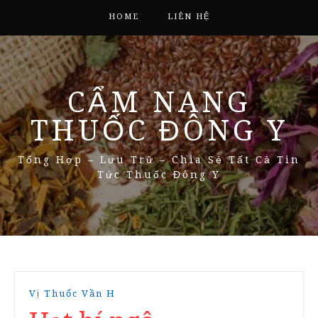
HOME
LIÊN HỆ
CẨM NANG
THUỐC ĐÔNG Y
Tổng Hợp – Lưu Trữ – Chia Sẻ Tất Cả Tin
Tức Thuốc Đông Y
Vị Thuốc Vần H