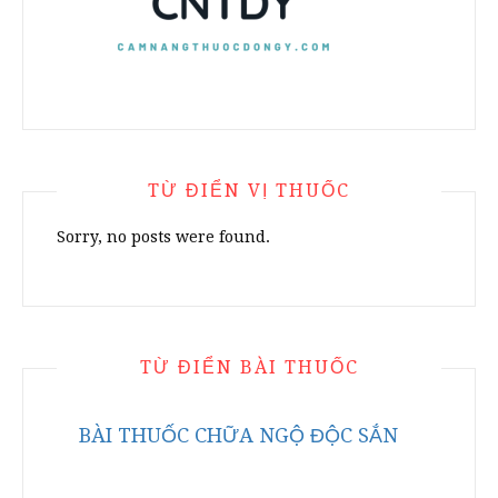
TỪ ĐIỂN VỊ THUỐC
Sorry, no posts were found.
TỪ ĐIỂN BÀI THUỐC
BÀI THUỐC CHỮA NGỘ ĐỘC SẮN