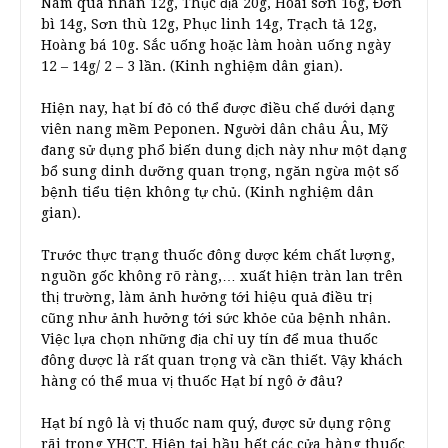
Nam qua nhân 12g, Thục địa 20g, Hoài sơn 16g, Đơn
bì 14g, Sơn thù 12g, Phục linh 14g, Trạch tả 12g,
Hoàng bá 10g. Sắc uống hoặc làm hoàn uống ngày
12 – 14g/ 2 – 3 lần. (Kinh nghiệm dân gian).
Hiện nay, hạt bí đỏ có thể được điều chế dưới dạng
viên nang mềm Peponen. Người dân châu Âu, Mỹ
đang sử dụng phổ biến dung dịch này như một dạng
bổ sung dinh dưỡng quan trọng, ngăn ngừa một số
bệnh tiểu tiện không tự chủ. (Kinh nghiệm dân
gian).
Trước thực trạng thuốc đông dược kém chất lượng,
nguồn gốc không rõ ràng,… xuất hiện tràn lan trên
thị trường, làm ảnh hưởng tới hiệu quả điều trị
cũng như ảnh hưởng tới sức khỏe của bệnh nhân.
Việc lựa chọn những địa chỉ uy tín để mua thuốc
đông dược là rất quan trọng và cần thiết. Vậy khách
hàng có thể mua vị thuốc Hạt bí ngô ở đâu?
Hạt bí ngô là vị thuốc nam quý, được sử dụng rộng
rãi trong YHCT. Hiện tại hầu hết các cửa hàng thuốc