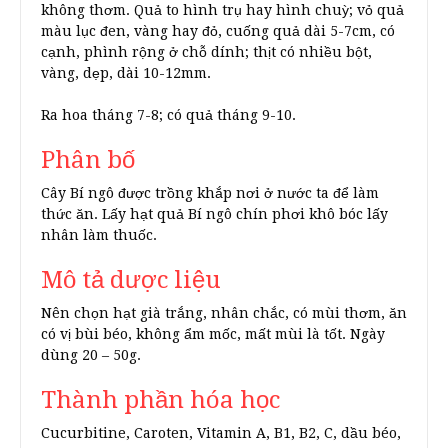
không thơm. Quả to hình trụ hay hình chuỳ; vỏ quả
màu lục đen, vàng hay đỏ, cuống quả dài 5-7cm, có
cạnh, phình rộng ở chỗ dính; thịt có nhiều bột,
vàng, dẹp, dài 10-12mm.
Ra hoa tháng 7-8; có quả tháng 9-10.
Phân bố
Cây Bí ngô được trồng khắp nơi ở nước ta để làm
thức ăn. Lấy hạt quả Bí ngô chín phơi khô bóc lấy
nhân làm thuốc.
Mô tả dược liệu
Nên chọn hạt già trắng, nhân chắc, có mùi thơm, ăn
có vị bùi béo, không ẩm mốc, mất mùi là tốt. Ngày
dùng 20 – 50g.
Thành phần hóa học
Cucurbitine, Caroten, Vitamin A, B1, B2, C, dầu béo,