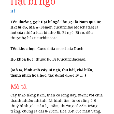
Hạt bí ngô
HÍ
Tên thường gọi: Hạt bí ngô
Còn gọi là
Nam qua tử,
Hạt bí đỏ, Má ứ
(Semen cucurbitae Moschatae) là
hạt của nhiều loại bí như Bí, Bí ngô, Bí rợ, đều
thuộc họ bí Cucurbitaceae.
Tên khoa học:
Cucurbita moschata Duch.
Họ khoa học:
thuộc họ Bí (Cucurbitaceae).
(Mô tả, hình ảnh cây Bí ngô, thu hái, chế biến,
thành phần hoá học, tác dụng dược lý ….)
Mô tả
Cây thảo hằng năm, thân có lông dày, mềm; vòi chia
thành nhiều nhánh. Lá hình tim, tù có răng 5-6
thuỳ hình góc màu lục sẫm, thường có đốm trăng
trắng, cuống lá dài 8-20cm. Hoa đơn độc màu vàng,