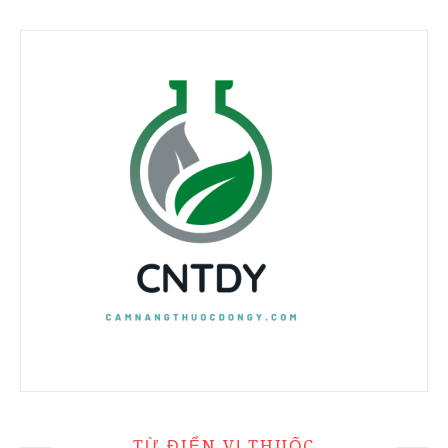
TỪ ĐIỂN VỊ THUỐC