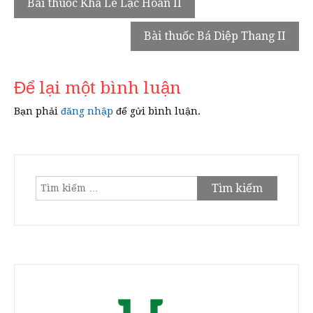
Bài thuốc Kha Lê Lặc Hoàn II
hướng
Bài thuốc Bá Diệp Thang II
bài
viết
Để lại một bình luận
Bạn phải
đăng nhập
để gửi bình luận.
Tìm
kiếm
cho: