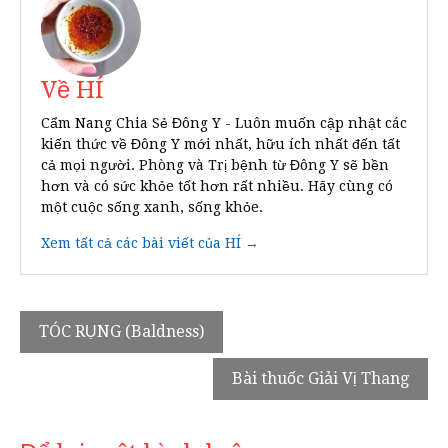
Về HÍ
Cẩm Nang Chia Sẻ Đông Y - Luôn muốn cập nhật các
kiến thức về Đông Y mới nhất, hữu ích nhất đến tất
cả mọi người. Phòng và Trị bệnh từ Đông Y sẽ bền
hơn và có sức khỏe tốt hơn rất nhiều. Hãy cùng có
một cuộc sống xanh, sống khỏe.
Xem tất cả các bài viết của HÍ →
Điều
TÓC RỤNG (Baldness)
hướng
Bài thuốc Giải Vị Thang
bài
viết