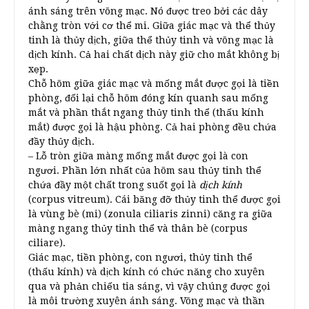
ánh sáng trên võng mạc. Nó được treo bởi các dây
chằng tròn với cơ thể mi. Giữa giác mạc và thể thủy
tinh là thủy dịch, giữa thể thủy tinh và võng mạc là
dịch kính. Cả hai chất dịch này giữ cho mắt không bị
xẹp.
Chỗ hõm giữa giác mạc và mống mắt được gọi là tiền
phòng, đối lại chỗ hõm đóng kín quanh sau mống
mắt và phần thắt ngang thủy tinh thể (thấu kính
mắt) được gọi là hậu phòng. Cả hai phòng đều chứa
đầy thủy dịch.
– Lỗ tròn giữa màng mống mắt được gọi là con
ngươi. Phần lớn nhất của hõm sau thủy tinh thể
chứa đầy một chất trong suốt gọi là
dịch kính
(corpus vitreum). Cái băng đỡ thủy tinh thể được gọi
là vùng bè (mi) (zonula ciliaris zinni) căng ra giữa
màng ngang thủy tinh thể và thân bè (corpus
ciliare).
Giác mạc, tiền phòng, con ngươi, thủy tinh thể
(thấu kính) và dịch kính có chức năng cho xuyên
qua và phản chiếu tia sáng, vì vậy chúng được gọi
là môi trường xuyên ánh sáng. Võng mạc và thần