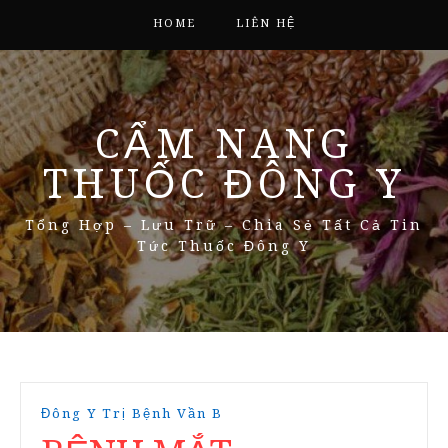
HOME
LIÊN HỆ
CẨM NANG
THUỐC ĐÔNG Y
Tổng Hợp – Lưu Trữ – Chia Sẻ Tất Cả Tin
Tức Thuốc Đông Y
Đông Y Trị Bệnh Vần B