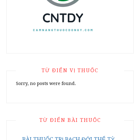
TỪ ĐIỂN VỊ THUỐC
Sorry, no posts were found.
TỪ ĐIỂN BÀI THUỐC
BÀI THUỐC TRỊ BẠCH ĐỚI THỂ TỲ