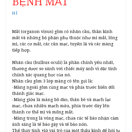
BỆNH MẮT
HÍ
Mắt (organon visus) gồm có nhãn cầu, thần kinh
mắt và những bộ phận phụ thuộc như mí mắt, lông
mi, các cơ mắt, các cân mạc, tuyến lệ và các màng
tiếp hợp.
Nhãn cầu (bulbus oculi) là phần chính yếu nhất,
thường được so sánh với chiếc máy ảnh vì đặc tính
chính xác quang học của nó.
Nhãn cầu gồm 3 lớp màng có tên gọi là:
-Màng ngoài gồm củng mạc và phía trước biến đổi
thành giác mạc.
-Màng giữa là màng bồ đào, thân bè và mạch lạc
mạc, chứa nhiều mạch máu, phía trước dày lên
thành cơ thể mi và mống mắt.
-Màng trong là võng mạc, chứa các tế bào nhận cảm
ánh sáng là tế bào gậy và tế bào nón.
Thể thủy tinh giữ vai trò của một thấu kính để hội tụ