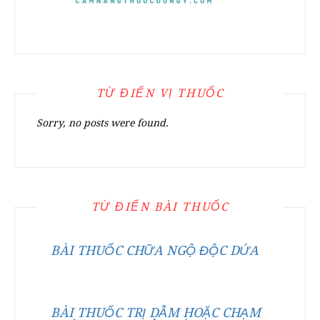
TỪ ĐIỂN VỊ THUỐC
Sorry, no posts were found.
TỪ ĐIỂN BÀI THUỐC
BÀI THUỐC CHỮA NGỘ ĐỘC DỨA
BÀI THUỐC TRỊ DẪM HOẶC CHẠM