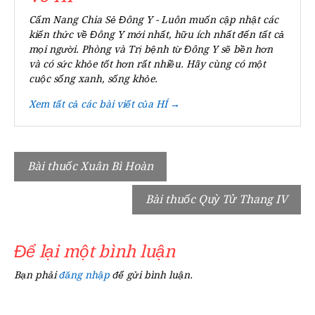
Cẩm Nang Chia Sẻ Đông Y - Luôn muốn cập nhật các
kiến thức về Đông Y mới nhất, hữu ích nhất đến tất cả
mọi người. Phòng và Trị bệnh từ Đông Y sẽ bền hơn
và có sức khỏe tốt hơn rất nhiều. Hãy cùng có một
cuộc sống xanh, sống khỏe.
Xem tất cả các bài viết của HÍ →
Điều
Bài thuốc Xuân Bì Hoàn
hướng
Bài thuốc Quỳ Tử Thang IV
bài
viết
Để lại một bình luận
Bạn phải
đăng nhập
để gửi bình luận.