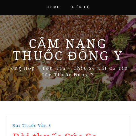
HOME
LIÊN HỆ
CẨM NANG
THUỐC ĐÔNG Y
Tổng Hợp – Lưu Trữ – Chia Sẻ Tất Cả Tin
Tức Thuốc Đông Y
Bài Thuốc Vần S