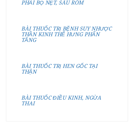
PHẢI BỌ NẸT, SÂU RÓM
BÀI THUỐC TRỊ BỆNH SUY NHƯỢC
THẦN KINH THỂ HƯNG PHẤN
TĂNG
BÀI THUỐC TRỊ HEN GỐC TẠI
THẬN
BÀI THUỐC ĐIỀU KINH, NGỪA
THAI