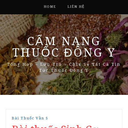
HOME
LIÊN HỆ
CẨM NANG
THUỐC ĐÔNG Y
Tổng Hợp – Lưu Trữ – Chia Sẻ Tất Cả Tin
Tức Thuốc Đông Y
Bài Thuốc Vần S