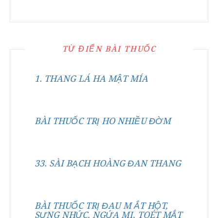
TỪ ĐIỂN BÀI THUỐC
1. THANG LÁ HA MẬT MÍA
BÀI THUỐC TRỊ HO NHIỀU ĐỜM
33. SÀI BẠCH HOÀNG ĐAN THANG
BÀI THUỐC TRỊ ĐAU M ẮT HỘT,
SƯNG NHỨC, NGỨA MI, TOÉT MẮT