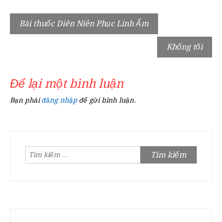
Điều
Bài thuốc Diên Niên Phục Linh Ẩm
hướng
Khổng tối
bài
viết
Để lại một bình luận
Bạn phải
đăng nhập
để gửi bình luận.
Tìm
kiếm
cho: