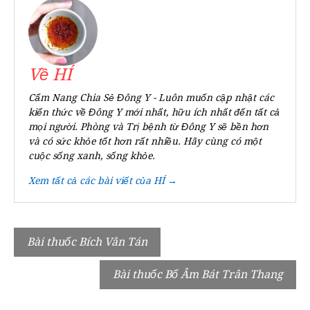
Về HÍ
Cẩm Nang Chia Sẻ Đông Y - Luôn muốn cập nhật các
kiến thức về Đông Y mới nhất, hữu ích nhất đến tất cả
mọi người. Phòng và Trị bệnh từ Đông Y sẽ bền hơn
và có sức khỏe tốt hơn rất nhiều. Hãy cùng có một
cuộc sống xanh, sống khỏe.
Xem tất cả các bài viết của HÍ →
Điều
Bài thuốc Bích Vân Tán
hướng
Bài thuốc Bổ Âm Bát Trân Thang
bài
viết