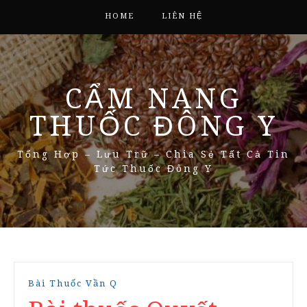
HOME
LIÊN HỆ
CẨM NANG
THUỐC ĐÔNG Y
Tổng Hợp – Lưu Trữ – Chia Sẻ Tất Cả Tin
Tức Thuốc Đông Y
Bài Thuốc Vần Q