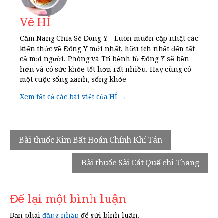
Về HÍ
Cẩm Nang Chia Sẻ Đông Y - Luôn muốn cập nhật các
kiến thức về Đông Y mới nhất, hữu ích nhất đến tất
cả mọi người. Phòng và Trị bệnh từ Đông Y sẽ bền
hơn và có sức khỏe tốt hơn rất nhiều. Hãy cùng có
một cuộc sống xanh, sống khỏe.
Xem tất cả các bài viết của HÍ →
Điều
Bài thuốc Kim Bất Hoán Chính Khí Tán
hướng
Bài thuốc Sài Cát Quế chi Thang
bài
viết
Để lại một bình luận
Bạn phải
đăng nhập
để gửi bình luận.