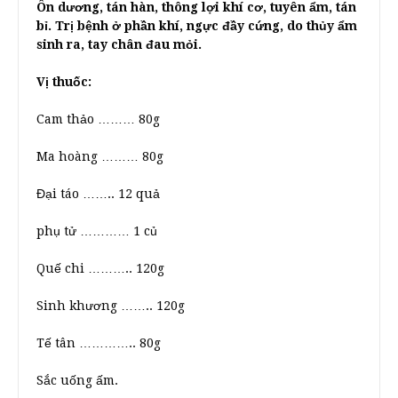
Ôn dương, tán hàn, thông lợi khí cơ, tuyên ẩm, tán
bỉ. Trị bệnh ở phần khí, ngực đầy cứng, do thủy ẩm
sinh ra, tay chân đau mỏi.
Vị thuốc:
Cam thảo ……… 80g
Ma hoàng ……… 80g
Đại táo …….. 12 quả
phụ tử ………… 1 củ
Quế chi ……….. 120g
Sinh khương …….. 120g
Tế tân ………….. 80g
Sắc uống ấm.