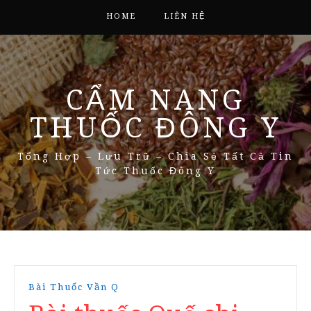
HOME
LIÊN HỆ
CẨM NANG
THUỐC ĐÔNG Y
Tổng Hợp – Lưu Trữ – Chia Sẻ Tất Cả Tin
Tức Thuốc Đông Y
Bài Thuốc Vần Q