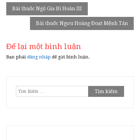
Điều
Bài thuốc Ngũ Gia Bì Hoàn III
hướng
Bài thuốc Ngưu Hoàng Đoạt Mệnh Tán
bài
viết
Để lại một bình luận
Bạn phải
đăng nhập
để gửi bình luận.
Tìm
kiếm
cho: