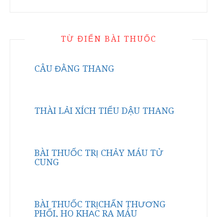
TỪ ĐIỂN BÀI THUỐC
CÂU ĐẰNG THANG
THÀI LẢI XÍCH TIỂU DẬU THANG
BÀI THUỐC TRỊ CHẢY MÁU TỬ
CUNG
BÀI THUỐC TRỊCHẤN THƯƠNG
PHỔI, HO KHẠC RA MÁU