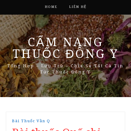
HOME
LIÊN HỆ
CẨM NANG
THUỐC ĐÔNG Y
Tổng Hợp – Lưu Trữ – Chia Sẻ Tất Cả Tin
Tức Thuốc Đông Y
Bài Thuốc Vần Q